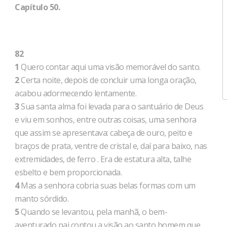
Capítulo 50.
82
1
Quero contar aqui uma visão memorável do santo.
2
Certa noite, depois de concluir uma longa oração,
acabou adormecendo lentamente.
3
Sua santa alma foi levada para o santuário de Deus
e viu em sonhos, entre outras coisas, uma senhora
que assim se apresentava: cabeça de ouro, peito e
braços de prata, ventre de cristal e, daí para baixo, nas
extremidades, de ferro . Era de estatura alta, talhe
esbelto e bem proporcionada.
4
Mas a senhora cobria suas belas formas com um
manto sórdido.
5
Quando se levantou, pela manhã, o bem-
aventurado pai contou a visão ao santo homem que