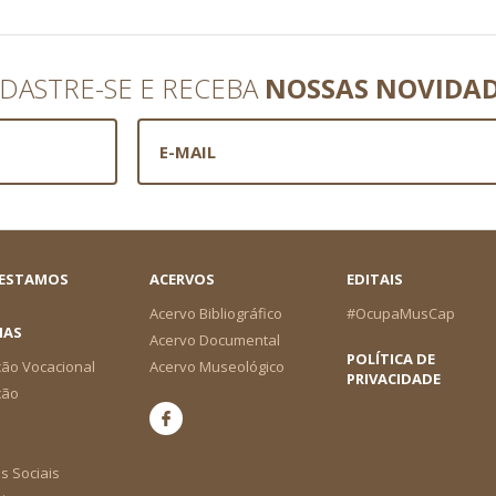
DASTRE-SE E RECEBA
NOSSAS NOVIDA
 ESTAMOS
ACERVOS
EDITAIS
Acervo Bibliográfico
#OcupaMusCap
IAS
Acervo Documental
POLÍTICA DE
ão Vocacional
Acervo Museológico
PRIVACIDADE
ção
s Sociais