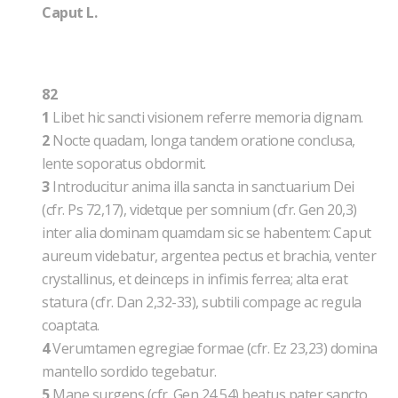
Caput L.
82
1
Libet hic sancti visionem referre memoria dignam.
2
Nocte quadam, longa tandem oratione conclusa,
lente soporatus obdormit.
3
Introducitur anima illa sancta in sanctuarium Dei
(cfr. Ps 72,17), videtque per somnium (cfr. Gen 20,3)
inter alia dominam quamdam sic se habentem: Caput
aureum videbatur, argentea pectus et brachia, venter
crystallinus, et deinceps in infimis ferrea; alta erat
statura (cfr. Dan 2,32-33), subtili compage ac regula
coaptata.
4
Verumtamen egregiae formae (cfr. Ez 23,23) domina
mantello sordido tegebatur.
5
Mane surgens (cfr. Gen 24,54) beatus pater sancto