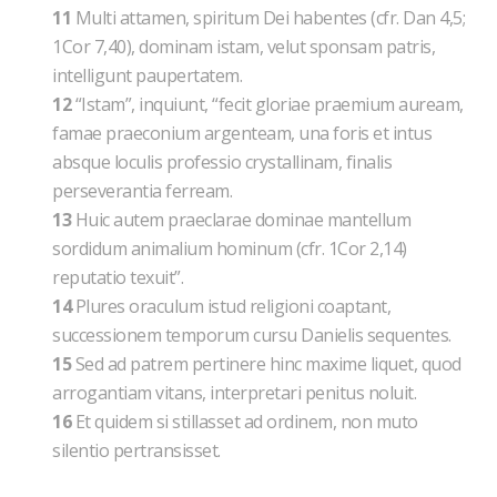
11
Multi attamen, spiritum Dei habentes (cfr. Dan 4,5;
1Cor 7,40), dominam istam, velut sponsam patris,
intelligunt paupertatem.
12
“Istam”, inquiunt, “fecit gloriae praemium auream,
famae praeconium argenteam, una foris et intus
absque loculis professio crystallinam, finalis
perseverantia ferream.
13
Huic autem praeclarae dominae mantellum
sordidum animalium hominum (cfr. 1Cor 2,14)
reputatio texuit”.
14
Plures oraculum istud religioni coaptant,
successionem temporum cursu Danielis sequentes.
15
Sed ad patrem pertinere hinc maxime liquet, quod
arrogantiam vitans, interpretari penitus noluit.
16
Et quidem si stillasset ad ordinem, non muto
silentio pertransisset.