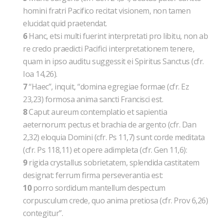
homini fratri Pacifico recitat visionem, non tamen
elucidat quid praetendat.
6
Hanc, etsi multi fuerint interpretati pro libitu, non ab
re credo praedicti Pacifici interpretationem tenere,
quam in ipso auditu suggessit ei Spiritus Sanctus (cfr.
Ioa 14,26).
7
“Haec”, inquit, “domina egregiae formae (cfr. Ez
23,23) formosa anima sancti Francisci est.
8
Caput aureum contemplatio et sapientia
aeternorum: pectus et brachia de argento (cfr. Dan
2,32) eloquia Domini (cfr. Ps 11,7) sunt corde meditata
(cfr. Ps 118,11) et opere adimpleta (cfr. Gen 11,6):
9
rigida crystallus sobrietatem, splendida castitatem
designat: ferrum firma perseverantia est:
10
porro sordidum mantellum despectum
corpusculum crede, quo anima pretiosa (cfr. Prov 6,26)
contegitur”.