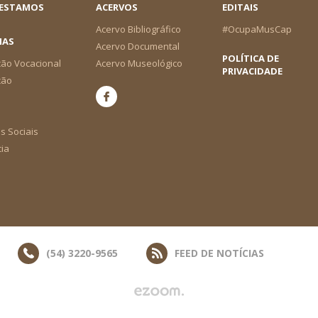
 ESTAMOS
ACERVOS
EDITAIS
Acervo Bibliográfico
#OcupaMusCap
IAS
Acervo Documental
POLÍTICA DE
ão Vocacional
Acervo Museológico
PRIVACIDADE
ção
s Sociais
cia
(54) 3220-9565
FEED DE NOTÍCIAS