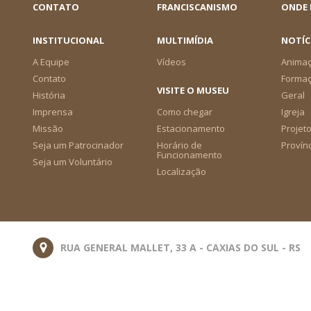
CONTATO
FRANCISCANISMO
ONDE
INSTITUCIONAL
MULTIMÍDIA
NOTÍC
A Equipe
Vídeos
Animaç
Contato
Forma
VISITE O MUSEU
História
Geral
Imprensa
Como chegar
Igreja
Missão
Estacionamento
Projeto
Seja um Patrocinador
Horário de
Provín
Funcionamento
Seja um Voluntário
Localização
RUA GENERAL MALLET, 33 A - CAXIAS DO SUL - RS