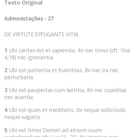
Texto Original
Admoestações - 27
DE VIRTUTE EFFUGANTE VITIA
1
Ubi caritas est et sapientia, ibi nec timor (cfr. 1Ioa
4,18) nec ignorantia.
2
Ubi est patientia et humilitas, ibi nec ira nec
perturbatio.
3
Ubi est paupertas cum laetitia, ibi nec cupiditas
nec avaritia.
4
Ubi est quies et meditatio, ibi neque sollicitudo
neque vagatio.
5
Ubi est timor Domini ad atrium suum
custodiendum (cfr. Luc 11, 21), ibi inimicus non