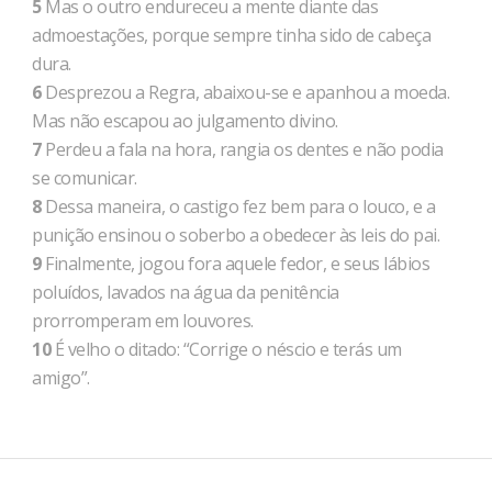
5
Mas o outro endureceu a mente diante das
admoestações, porque sempre tinha sido de cabeça
dura.
6
Desprezou a Regra, abaixou-se e apanhou a moeda.
Mas não escapou ao julgamento divino.
7
Perdeu a fala na hora, rangia os dentes e não podia
se comunicar.
8
Dessa maneira, o castigo fez bem para o louco, e a
punição ensinou o soberbo a obedecer às leis do pai.
9
Finalmente, jogou fora aquele fedor, e seus lábios
poluídos, lavados na água da penitência
prorromperam em louvores.
10
É velho o ditado: “Corrige o néscio e terás um
amigo”.