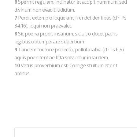
6
Spernit regulam, inclinatur et accipit nummum; sed
divinum non evadit iudicium.
7
Perdit extemplo loquelam, frendet dentibus (cfr. Ps
34,16), loqui non praevalet.
8
Sic poena prodit insanum, sic ultio docet patris
legibus obtemperare superbum.
9
Tandem foetore proiecto, polluta labia (cfr. Is 6,5)
aquis poenitentiae lota solvuntur in laudem.
10
Vetus proverbium est: Corrige stultum et erit
amicus.