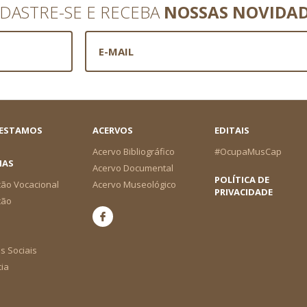
DASTRE-SE E RECEBA
NOSSAS NOVIDA
 ESTAMOS
ACERVOS
EDITAIS
Acervo Bibliográfico
#OcupaMusCap
IAS
Acervo Documental
POLÍTICA DE
ão Vocacional
Acervo Museológico
PRIVACIDADE
ção
s Sociais
cia