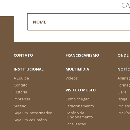
CA
CONTATO
FRANCISCANISMO
ONDE
INSTITUCIONAL
MULTIMÍDIA
NOTÍC
A Equipe
Vídeos
Animaç
Contato
Forma
VISITE O MUSEU
História
Geral
Imprensa
Como chegar
Igreja
Missão
Estacionamento
Projeto
Seja um Patrocinador
Horário de
Provín
Funcionamento
Seja um Voluntário
Localização