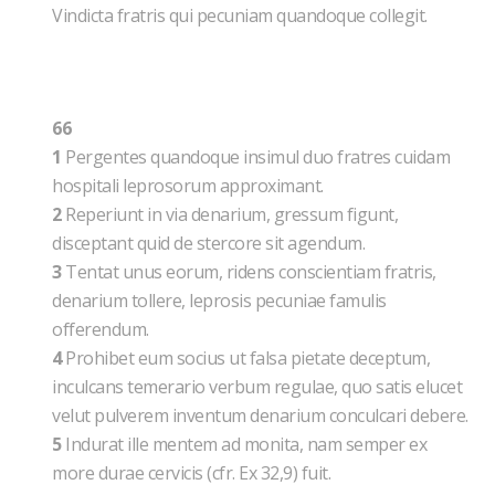
Vindicta fratris qui pecuniam quandoque collegit.
66
1
Pergentes quandoque insimul duo fratres cuidam
hospitali leprosorum approximant.
2
Reperiunt in via denarium, gressum figunt,
disceptant quid de stercore sit agendum.
3
Tentat unus eorum, ridens conscientiam fratris,
denarium tollere, leprosis pecuniae famulis
offerendum.
4
Prohibet eum socius ut falsa pietate deceptum,
inculcans temerario verbum regulae, quo satis elucet
velut pulverem inventum denarium conculcari debere.
5
Indurat ille mentem ad monita, nam semper ex
more durae cervicis (cfr. Ex 32,9) fuit.