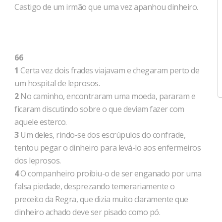
Castigo de um irmão que uma vez apanhou dinheiro.
66
1
Certa vez dois frades viajavam e chegaram perto de
um hospital de leprosos.
2
No caminho, encontraram uma moeda, pararam e
ficaram discutindo sobre o que deviam fazer com
aquele esterco.
3
Um deles, rindo-se dos escrúpulos do confrade,
tentou pegar o dinheiro para levá-lo aos enfermeiros
dos leprosos.
4
O companheiro proibiu-o de ser enganado por uma
falsa piedade, desprezando temerariamente o
preceito da Regra, que dizia muito claramente que
dinheiro achado deve ser pisado como pó.