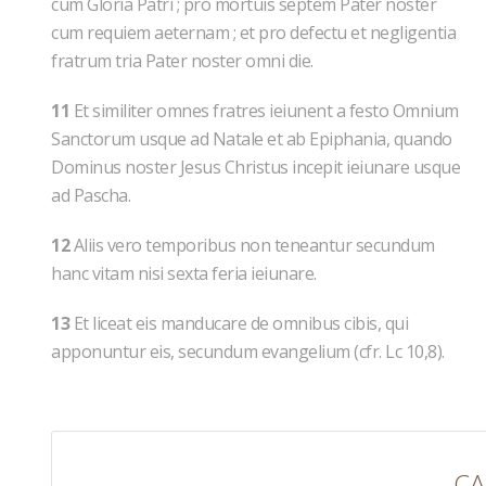
cum Gloria Patri ; pro mortuis septem Pater noster
cum requiem aeternam ; et pro defectu et negligentia
fratrum tria Pater noster omni die.
11
Et similiter omnes fratres ieiunent a festo Omnium
Sanctorum usque ad Natale et ab Epiphania, quando
Dominus noster Jesus Christus incepit ieiunare usque
ad Pascha.
12
Aliis vero temporibus non teneantur secundum
hanc vitam nisi sexta feria ieiunare.
13
Et liceat eis manducare de omnibus cibis, qui
apponuntur eis, secundum evangelium (cfr. Lc 10,8).
CA