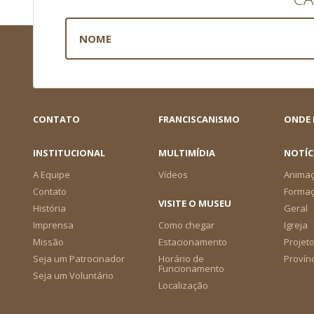
CONTATO
FRANCISCANISMO
ONDE
INSTITUCIONAL
MULTIMÍDIA
NOTÍC
A Equipe
Vídeos
Animaç
Contato
Forma
VISITE O MUSEU
História
Geral
Imprensa
Como chegar
Igreja
Missão
Estacionamento
Projeto
Seja um Patrocinador
Horário de
Provín
Funcionamento
Seja um Voluntário
Localização