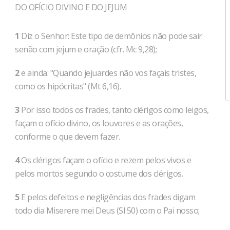
DO OFÍCIO DIVINO E DO JEJUM
1
Diz o Senhor: Este tipo de demônios não pode sair
senão com jejum e oração (cfr. Mc 9,28);
2
e ainda: "Quando jejuardes não vos façais tristes,
como os hipócritas" (Mt 6,16).
3
Por isso todos os frades, tanto clérigos como leigos,
façam o ofício divino, os louvores e as orações,
conforme o que devem fazer.
4
Os clérigos façam o ofício e rezem pelos vivos e
pelos mortos segundo o costume dos clérigos.
5
E pelos defeitos e negligências dos frades digam
todo dia Miserere mei Deus (Sl 50) com o Pai nosso;