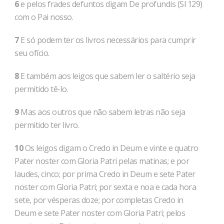
6
e pelos frades defuntos digam De profundis (Sl 129)
com o Pai nosso.
7
E só podem ter os livros necessários para cumprir
seu ofício.
8
E também aos leigos que sabem ler o saltério seja
permitido tê-lo.
9
Mas aos outros que não sabem letras não seja
permitido ter livro.
10
Os leigos digam o Credo in Deum e vinte e quatro
Pater noster com Gloria Patri pelas matinas; e por
laudes, cinco; por prima Credo in Deum e sete Pater
noster com Gloria Patri; por sexta e noa e cada hora
sete, por vésperas doze; por completas Credo in
Deum e sete Pater noster com Gloria Patri; pelos