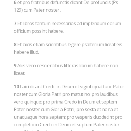
6
et pro fratribus defunctis dicant De profundis (Ps
129) cum Pater noster .
7
Et libros tantum necessarios ad implendum eorum
officium possint habere.
8
Et laicis etiam scientibus legere psalterium liceat eis
habere illud.
9
Aliis vero nescientibus litteras librum habere non
liceat.
10
Laici dicant Credo in Deum et viginti quattuor Pater
noster cum Gloria Patri pro matutino; pro laudibus
vero quinque; pro prima Credo in Deum et septem
Pater noster cum Gloria Patri ; pro sexta et nona et
unaquaque hora septem; pro vesperis duodecim; pro
completorio Credo in Deum et septem Pater noster