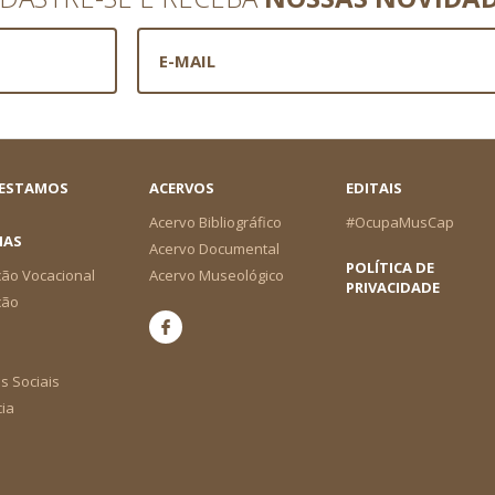
 ESTAMOS
ACERVOS
EDITAIS
Acervo Bibliográfico
#OcupaMusCap
IAS
Acervo Documental
POLÍTICA DE
ão Vocacional
Acervo Museológico
PRIVACIDADE
ção
s Sociais
cia