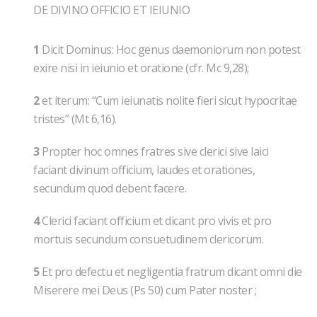
DE DIVINO OFFICIO ET IEIUNIO
1
Dicit Dominus: Hoc genus daemoniorum non potest
exire nisi in ieiunio et oratione (cfr. Mc 9,28);
2
et iterum: “Cum ieiunatis nolite fieri sicut hypocritae
tristes” (Mt 6,16).
3
Propter hoc omnes fratres sive clerici sive laici
faciant divinum officium, laudes et orationes,
secundum quod debent facere.
4
Clerici faciant officium et dicant pro vivis et pro
mortuis secundum consuetudinem clericorum.
5
Et pro defectu et negligentia fratrum dicant omni die
Miserere mei Deus (Ps 50) cum Pater noster ;