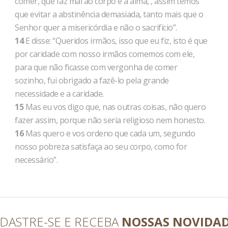
comer, que faz mal ao corpo e à alma, , assim temos
que evitar a abstinência demasiada, tanto mais que o
Senhor quer a misericórdia e não o sacrifício”.
14
E disse: “Queridos irmãos, isso que eu fiz, isto é que
por caridade com nosso irmãos comemos com ele,
para que não ficasse com vergonha de comer
sozinho, fui obrigado a fazê-lo pela grande
necessidade e a caridade.
15
Mas eu vos digo que, nas outras coisas, não quero
fazer assim, porque não seria religioso nem honesto.
16
Mas quero e vos ordeno que cada um, segundo
nosso pobreza satisfaça ao seu corpo, como for
necessário”.
DASTRE-SE E RECEBA
NOSSAS NOVIDA