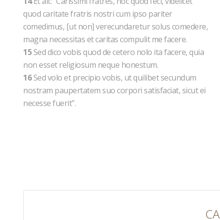
14
Et ait: “Carissimi fratres, hoc quod feci, videlicet
quod caritate fratris nostri cum ipso pariter
comedimus, [ut non] verecundaretur solus comedere,
magna necessitas et caritas compulit me facere.
15
Sed dico vobis quod de cetero nolo ita facere, quia
non esset religiosum neque honestum.
16
Sed volo et precipio vobis, ut quilibet secundum
nostram paupertatem suo corpori satisfaciat, sicut ei
necesse fuerit”.
CA