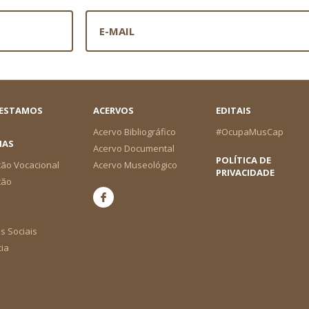
 ESTAMOS
ACERVOS
EDITAIS
Acervo Bibliográfico
#OcupaMusCap
IAS
Acervo Documental
POLÍTICA DE
ão Vocacional
Acervo Museológico
PRIVACIDADE
ção
s Sociais
cia