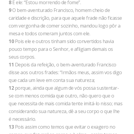
8
E ele: “Estou morrendo de fome”.
9
O bem-aventurado Francisco, homem cheio de
caridade e discrição, para que aquele frade não ficasse
com vergonha de comer sozinho, mandou logo pôr a
mesa e todos comeram juntos com ele.
10
Pois ele e outros tinham sido convertidos havia
pouco tempo para o Senhor, e afligiam demais os
seus corpos.
11
Depois da refeição, o bem-aventurado Francisco
disse aos outros frades: “Irmãos meus, assim vos digo
que cada um leve em conta sua natureza;
12
porque, ainda que algum de vós possa sustentar-
se com menos comida que outro, não quero que o
que necessita de mais comida tente imitá-lo nisso; mas
considerando sua natureza, dê a seu corpo o que lhe
é necessário.
13
Pois assim como temos que evitar o exagero no