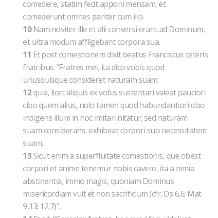
comedere, statim fecit apponi mensam, et
comederunt omnes pariter cum illo.
10
Nam noviter ille et alii conversi erant ad Dominum,
et ultra modum affligebant corpora sua.
11
Et post comestionem dixit beatus Franciscus ceteris
fratribus: “Fratres mei, ita dico vobis quod
unusquisque consideret naturam suam;
12
quia, licet aliquis ex vobis sustentari valeat pauciori
cibo quem alius, nolo tamen quod habundantiori cibo
indigens illum in hoc imitari nitatur; sed naturam
suam considerans, exhibeat corpori suo necessitatem
suam.
13
Sicut enim a superfluitate comestionis, que obest
corpori et anime tenemur nobis cavere, ita a nimia
abstinentia, immo magis, quoniam Dominus
misericordiam vult et non sacrificium (cfr. Os 6,6; Mat
9,13; 12,7)”.