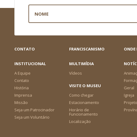
CONTATO
FRANCISCANISMO
ONDE
INSTITUCIONAL
MULTIMÍDIA
NOTÍC
A Equipe
Vídeos
Animaç
Contato
Forma
VISITE O MUSEU
História
Geral
Imprensa
Como chegar
Igreja
Missão
Estacionamento
Projeto
Seja um Patrocinador
Horário de
Provín
Funcionamento
Seja um Voluntário
Localização