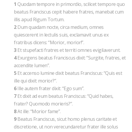
1
Quodam tempore in primordio, scilicet tempore quo
beatus Franciscus cepit habere fratres, manebat cum
illis apud Rigum Tortum.
2
Dum quadam nocte, circa medium, omnes
quiescerent in lectulis suis, exclamavit unus ex
fratribus dicens: “Morior, morior!”.
3
Et stupefacti fratres et territi omnes evigilaverunt.
4
Exurgens beatus Franciscus dixit: “Surgite, fratres, et
accendite lumen”.
5
Et accenso lumine dixit beatus Franciscus: “Quis est
ille qui dixit: morior?”.
6
Ille autem frater dixit: “Ego sum”.
7
Et dixit ad eum beatus Franciscus: “Quid habes,
frater? Quomodo morieris?”.
8
At ille: “Morior fame”.
9
Beatus Franciscus, sicut homo plenus caritate et
discretione, ut non verecundaretur frater ille solus