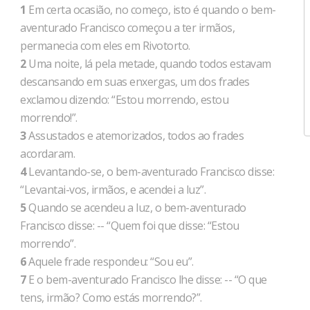
1
Em certa ocasião, no começo, isto é quando o bem-
aventurado Francisco começou a ter irmãos,
permanecia com eles em Rivotorto.
2
Uma noite, lá pela metade, quando todos estavam
descansando em suas enxergas, um dos frades
exclamou dizendo: “Estou morrendo, estou
morrendo!”.
3
Assustados e atemorizados, todos ao frades
acordaram.
4
Levantando-se, o bem-aventurado Francisco disse:
“Levantai-vos, irmãos, e acendei a luz”.
5
Quando se acendeu a luz, o bem-aventurado
Francisco disse: -- “Quem foi que disse: “Estou
morrendo”.
6
Aquele frade respondeu: “Sou eu”.
7
E o bem-aventurado Francisco lhe disse: -- “O que
tens, irmão? Como estás morrendo?”.