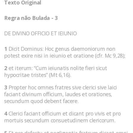
Texto Original
Regra não Bulada - 3
DE DIVINO OFFICIO ET IEIUNIO
1
Dicit Dominus: Hoc genus daemoniorum non
potest exire nisi in ieiunio et oratione (cfr. Mc 9,28);
2
et iterum: “Cum ieiunatis nolite fieri sicut
hypocritae tristes” (Mt 6,16).
3
Propter hoc omnes fratres sive clerici sive laici
faciant divinum officium, laudes et orationes,
secundum quod debent facere.
4
Clerici faciant officium et dicant pro vivis et pro
mortuis secundum consuetudinem clericorum.
5
Et pro defectu et negligentia fratrum dicant omni