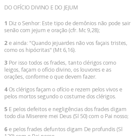
DO OFÍCIO DIVINO E DO JEJUM
1
Diz o Senhor: Este tipo de demônios não pode sair
senão com jejum e oração (cfr. Mc 9,28);
2
e ainda: "Quando jejuardes não vos façais tristes,
como os hipócritas" (Mt 6,16).
3
Por isso todos os frades, tanto clérigos como
leigos, façam o ofício divino, os louvores e as
orações, conforme o que devem fazer.
4
Os clérigos façam o ofício e rezem pelos vivos e
pelos mortos segundo o costume dos clérigos.
5
E pelos defeitos e negligências dos frades digam
todo dia Miserere mei Deus (Sl 50) com o Pai nosso;
6
e pelos frades defuntos digam De profundis (Sl
129) com o Pai nosso.