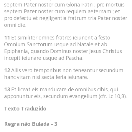
septem Pater noster cum Gloria Patri ; pro mortuis
septem Pater noster cum requiem aeternam ; et
pro defectu et negligentia fratrum tria Pater noster
omni die.
11
Et similiter omnes fratres ieiunent a festo
Omnium Sanctorum usque ad Natale et ab
Epiphania, quando Dominus noster Jesus Christus
incepit ieiunare usque ad Pascha.
12
Aliis vero temporibus non teneantur secundum
hanc vitam nisi sexta feria ieiunare.
13
Et liceat eis manducare de omnibus cibis, qui
apponuntur eis, secundum evangelium (cfr. Lc 10,8).
Texto Traduzido
Regra não Bulada - 3