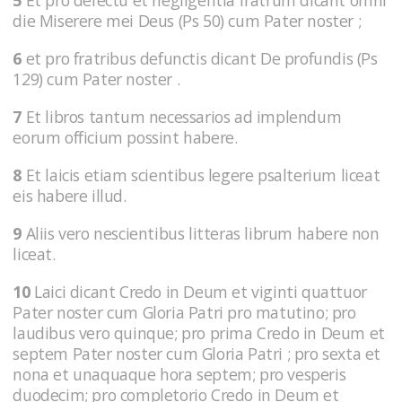
die Miserere mei Deus (Ps 50) cum Pater noster ;
6
et pro fratribus defunctis dicant De profundis (Ps
129) cum Pater noster .
7
Et libros tantum necessarios ad implendum
eorum officium possint habere.
8
Et laicis etiam scientibus legere psalterium liceat
eis habere illud.
9
Aliis vero nescientibus litteras librum habere non
liceat.
10
Laici dicant Credo in Deum et viginti quattuor
Pater noster cum Gloria Patri pro matutino; pro
laudibus vero quinque; pro prima Credo in Deum et
septem Pater noster cum Gloria Patri ; pro sexta et
nona et unaquaque hora septem; pro vesperis
duodecim; pro completorio Credo in Deum et