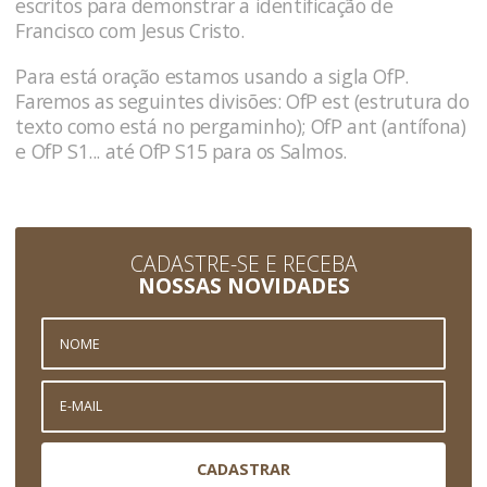
escritos para demonstrar a identificação de
Francisco com Jesus Cristo.
Para está oração estamos usando a sigla OfP.
Faremos as seguintes divisões: OfP est (estrutura do
texto como está no pergaminho); OfP ant (antífona)
e OfP S1... até OfP S15 para os Salmos.
CADASTRE-SE E RECEBA
NOSSAS NOVIDADES
CADASTRAR