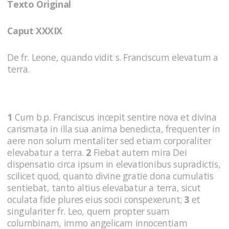
Texto Original
Caput XXXIX
De fr. Leone, quando vidit s. Franciscum elevatum a
terra.
1
Cum b.p. Franciscus incepit sentire nova et divina
carismata in illa sua anima benedicta, frequenter in
aere non solum mentaliter sed etiam corporaliter
elevabatur a terra.
2
Fiebat autem mira Dei
dispensatio circa ipsum in elevationibus supradictis,
scilicet quod, quanto divine gratie dona cumulatis
sentiebat, tanto altius elevabatur a terra, sicut
oculata fide plures eius socii conspexerunt;
3
et
singulariter fr. Leo, quem propter suam
columbinam, immo angelicam innocentiam