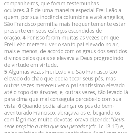
companheiros, que foram testemunhas
oculares.
3
E de uma maneira especial Frei Leão a
quem, por sua inocência columbina e até angélica,
São Francisco permitia mais freqüentemente estar
presente em seus esforços escondidos de
oração.
4
Por isso foram muitas as vezes em que
Frei Leão mereceu ver o santo pai elevado no ar,
mais e menos, de acordo com os graus dos sentidos
divinos pelos quais se elevava a Deus progredindo
de virtude em virtude.
5
Algumas vezes Frei Leão viu São Francisco tão
elevado do chão que podia tocar seus pés, mas
outras vezes mereceu ver o pai santíssimo elevado
até o topo das árvores; e, outras vezes, tão levado lá
para cima que mal conseguia percebe-lo com sua
vista.
6
Quando podia alcançar os pés do bem-
aventurado Francisco, abraçava-os e, beijando-os
com lágrimas muito devotas, orava dizendo: ”
Deus,
sede propício a mim que sou pecador
(cfr. Lc 18,13)
e,
pelos méritos de homem santíssimo, fazei com que