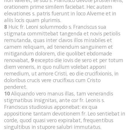
orationem prime similem faciebat. Hec autem
elevationes s. patris fuerunt in loco Alverne et in
aliis locis quam plurimis.
8
Huic fr. Leoni solummodo s. Franciscus sua
stigmata committebat tangenda et novis petiolis
remutanda, quas inter clavos illos mirabiles et
carnem reliquam, ad tenendum sanguinem et
mitigandum dolorem, die quolibet ebdomade
renovabat,
9
excepto die iovis de sero et per totum
diem veneris, in quo nullum volebat apponi
remedium, ut amore Cristi, eo die crucifixionis, in
doloribus crucis vere crucifixus cum Cristo
penderet.
10
Aliquando vero manus illas, tam venerandis
stigmatibus insignitas, ante cor fr. Leonis s.
Franciscus studiosius apponebat: ex qua
appositione tantam devotionem fr. Leo sentiebat in
corde, quod quasi vero expirabat, frequentibus
singultibus in stupore salubri immutatus.