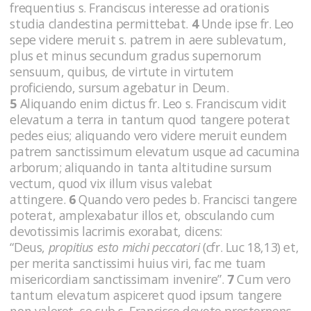
frequentius s. Franciscus interesse ad orationis
studia clandestina permittebat.
4
Unde ipse fr. Leo
sepe videre meruit s. patrem in aere sublevatum,
plus et minus secundum gradus supernorum
sensuum, quibus, de virtute in virtutem
proficiendo, sursum agebatur in Deum.
5
Aliquando enim dictus fr. Leo s. Franciscum vidit
elevatum a terra in tantum quod tangere poterat
pedes eius; aliquando vero videre meruit eundem
patrem sanctissimum elevatum usque ad cacumina
arborum; aliquando in tanta altitudine sursum
vectum, quod vix illum visus valebat
attingere.
6
Quando vero pedes b. Francisci tangere
poterat, amplexabatur illos et, obsculando cum
devotissimis lacrimis exorabat, dicens:
“Deus,
propitius esto michi peccatori
(cfr. Luc 18,13)
et,
per merita sanctissimi huius viri, fac me tuam
misericordiam sanctissimam invenire”.
7
Cum vero
tantum elevatum aspiceret quod ipsum tangere
non valeret, se sub s. Francisco devote prosternens,