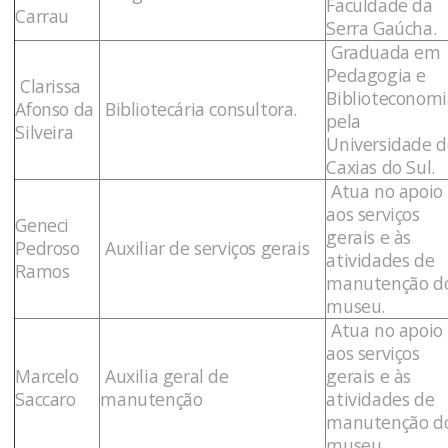
Faculdade da
Carrau
Serra Gaúcha.
Graduada em
Pedagogia e
Clarissa
Biblioteconomi
Afonso da
Bibliotecária consultora.
pela
Silveira
Universidade d
Caxias do Sul.
Atua no apoio
aos serviços
Geneci
gerais e às
Pedroso
Auxiliar de serviços gerais
atividades de
Ramos
manutenção d
museu.
Atua no apoio
aos serviços
Marcelo
Auxilia geral de
gerais e às
Saccaro
manutenção
atividades de
manutenção d
museu.