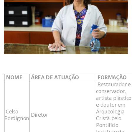
NOME
ÁREA DE ATUAÇÃO
FORMAÇÃO
Restaurador e
conservador,
artista plástico
e doutor em
Celso
Arqueologia
Diretor
Bordignon
Cristã pelo
Pontifício
Instituto de