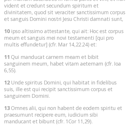
vident et credunt secundum spiritum et
divinitatem, quod sit veraciter sanctissimum corpus
et sanguis Domini nostri Jesu Christi damnati sunt,
10
ipso altissimo attestante, qui ait: Hoc est corpus
meum et sanguis mei novi testamenti [qui pro
multis effundetur] (cfr. Mar 14,22.24) et:
11
Qui manducat carnem meam et bibit
sanguinem meum, habet vitam aeternam (cfr. Ioa
6,55).
12
Unde spiritus Domini, qui habitat in fidelibus
suis, ille est qui recipit sanctissimum corpus et
sanguinem Domini.
13
Omnes alii, qui non habent de eodem spiritu et
praesumunt recipere eum, iudicium sibi
manducant et bibunt (cfr. 1Cor 11,29).