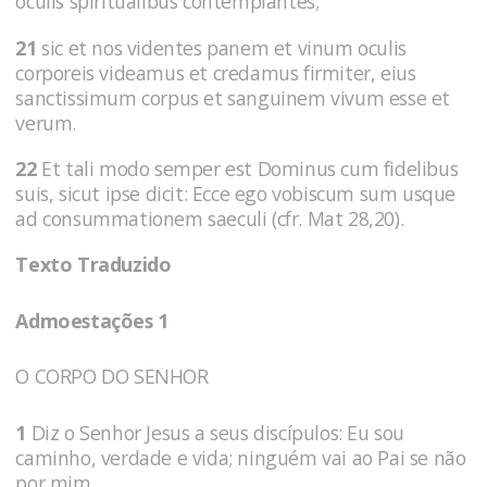
oculis spiritualibus contemplantes;
21
sic et nos videntes panem et vinum oculis
corporeis videamus et credamus firmiter, eius
sanctissimum corpus et sanguinem vivum esse et
verum.
22
Et tali modo semper est Dominus cum fidelibus
suis, sicut ipse dicit: Ecce ego vobiscum sum usque
ad consummationem saeculi (cfr. Mat 28,20).
Texto Traduzido
Admoestações 1
O CORPO DO SENHOR
1
Diz o Senhor Jesus a seus discípulos: Eu sou
caminho, verdade e vida; nin­guém vai ao Pai se não
por mim.