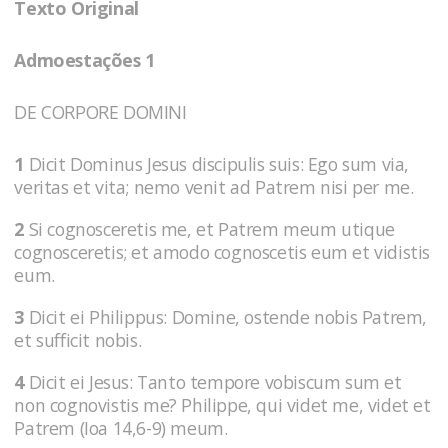
Texto Original
Admoestações 1
DE CORPORE DOMINI
1
Dicit Dominus Jesus discipulis suis: Ego sum via,
veritas et vita; nemo venit ad Patrem nisi per me.
2
Si cognosceretis me, et Patrem meum utique
cognosceretis; et amodo cognoscetis eum et vidistis
eum.
3
Dicit ei Philippus: Domine, ostende nobis Patrem,
et sufficit nobis.
4
Dicit ei Jesus: Tanto tempore vobiscum sum et
non cognovistis me? Philippe, qui videt me, videt et
Patrem (Ioa 14,6-9) meum.