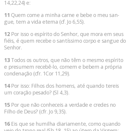
14,22,24) e:
11
Quem co­me a minha carne e bebe o meu san­
gue, tem a vida eterna (cf. Jo 6,55).
12
Por isso o espírito do Senhor, que mora em seus
fiéis, é quem recebe o san­tíssimo corpo e sangue do
Senhor.
13
Todos os outros, que não têm o mesmo espírito
e presumem recebê-lo, comem e bebem a própria
conde­nação (cfr. 1Cor 11,29).
14
Por isso: Filhos dos homens, até quando tereis
um coração pe­sado? (Sl 4,3).
15
Por que não conheceis a ver­dade e credes no
Filho de Deus? (cfr. Jo 9,35).
16
Eis que se humilha diariamente, como quando
veio do trono real (Sb 18, 15) ao útero da Virgem;