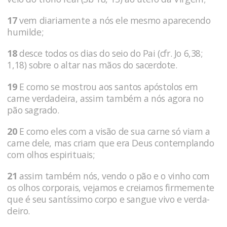
17
vem diariamente a nós ele mesmo aparecendo
humilde;
18
des­ce todos os dias do seio do Pai (cfr. Jo 6,38;
1,18) sobre o altar nas mãos do sacerdote.
19
E como se mostrou aos santos após­tolos em
carne verdadeira, assim também a nós agora no
pão sagrado.
20
E como eles com a visão de sua carne só viam a
carne dele, mas criam que era Deus contemplan­do
com olhos espirituais;
21
assim também nós, vendo o pão e o vinho com
os olhos corpo­rais, vejamos e creiamos firmemente
que é seu santíssimo corpo e sangue vivo e verda­
deiro.