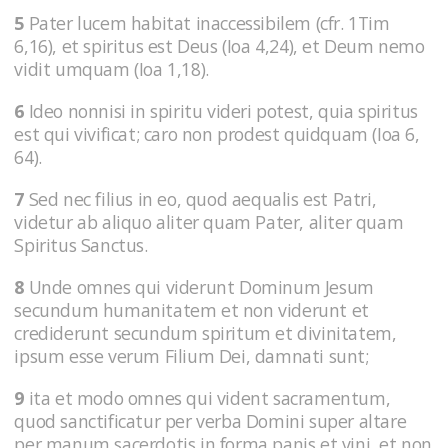
5
Pater lucem habitat inaccessibilem (cfr. 1Tim
6,16), et spiritus est Deus (Ioa 4,24), et Deum nemo
vidit umquam (Ioa 1,18).
6
Ideo nonnisi in spiritu videri potest, quia spiritus
est qui vivificat; caro non prodest quidquam (Ioa 6,
64).
7
Sed nec filius in eo, quod aequalis est Patri,
videtur ab aliquo aliter quam Pater, aliter quam
Spiritus Sanctus.
8
Unde omnes qui viderunt Dominum Jesum
secundum humanitatem et non viderunt et
crediderunt secundum spiritum et divinitatem,
ipsum esse verum Filium Dei, damnati sunt;
9
ita et modo omnes qui vident sacramentum,
quod sanctificatur per verba Domini super altare
per manum sacerdotis in forma panis et vini, et non