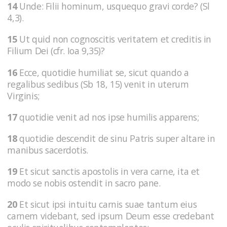
14
Unde: Filii hominum, usquequo gravi corde? (Sl
4,3).
15
Ut quid non cognoscitis veritatem et creditis in
Filium Dei (cfr. Ioa 9,35)?
16
Ecce, quotidie humiliat se, sicut quando a
regalibus sedibus (Sb 18, 15) venit in uterum
Virginis;
17
quotidie venit ad nos ipse humilis apparens;
18
quotidie descendit de sinu Patris super altare in
manibus sacerdotis.
19
Et sicut sanctis apostolis in vera carne, ita et
modo se nobis ostendit in sacro pane.
20
Et sicut ipsi intuitu carnis suae tantum eius
carnem videbant, sed ipsum Deum esse credebant