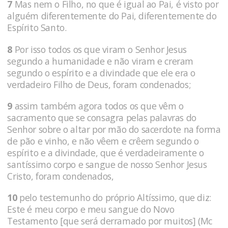
7
Mas nem o Filho, no que é igual ao Pai, é visto por
al­guém diferentemente do Pai, diferen­temente do
Espírito Santo.
8
Por isso todos os que viram o Senhor Je­sus
segundo a humanidade e não viram e creram
segundo o espírito e a di­vindade que ele era o
verdadeiro Filho de Deus, foram condenados;
9
assim também agora todos os que vêm o
sacramento que se consagra pelas palavras do
Senhor sobre o altar por mão do sacerdote na forma
de pão e vinho, e não vêem e crêem segundo o
espírito e a di­vindade, que é verdadeira­mente o
santíssimo corpo e sangue de nos­so Senhor Jesus
Cristo, foram condenados,
10
pelo testemunho do próprio Altíssimo, que diz:
Este é meu corpo e meu sangue do Novo
Testamento [que será derramado por muitos] (Mc