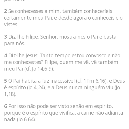
2
Se conhecesses a mim, também conheceríeis
certa­mente meu Pai; e desde agora o conheceis e o
vistes.
3
Diz-lhe Filipe: Senhor, mostra-nos o Pai e basta
para nós.
4
Diz-lhe Jesus: Tanto tempo estou con­vosco e não
me conhecestes? Filipe, quem me vê, vê também
meu Pai (cf. Jo 14,6-9).
5
O Pai habita a luz inacessível (cf. 1Tm 6,16), e Deus
é espírito (Jo 4,24), e a Deus nunca ninguém viu (Jo
1,18).
6
Por isso não pode ser visto senão em espírito,
porque é o espírito que vivifica; a carne não adianta
nada (Jo 6,64).