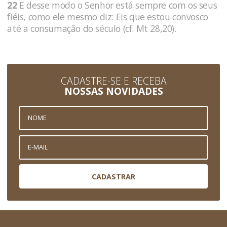
22
E desse modo o Senhor está sempre com os seus
fiéis, como ele mesmo diz: Eis que estou convosco
até a consumação do século (cf. Mt 28,20).
CADASTRE-SE E RECEBA
NOSSAS NOVIDADES
CADASTRAR