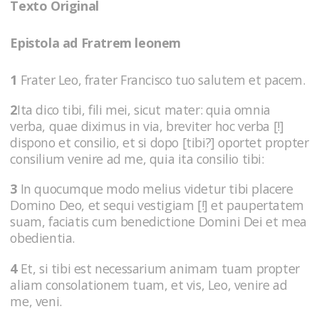
Texto Original
Epistola ad Fratrem leonem
1
Frater Leo, frater Francisco tuo salutem et pacem.
2
Ita dico tibi, fili mei, sicut mater: quia omnia
verba, quae diximus in via, breviter hoc verba [!]
dispono et consilio, et si dopo [tibi?] oportet propter
consilium venire ad me, quia ita consilio tibi:
3
In quocumque modo melius videtur tibi placere
Domino Deo, et sequi vestigiam [!] et paupertatem
suam, faciatis cum benedictione Domini Dei et mea
obedientia.
4
Et, si tibi est necessarium animam tuam propter
aliam consolationem tuam, et vis, Leo, venire ad
me, veni.