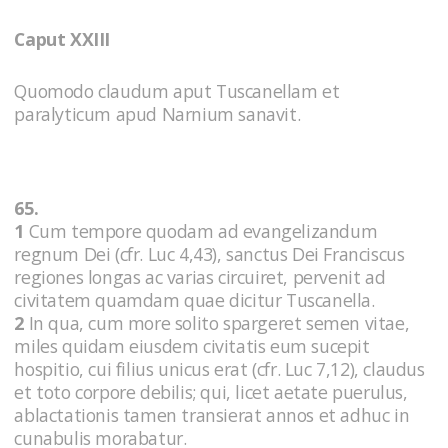
Caput XXIII
Quomodo claudum aput Tuscanellam et
paralyticum apud Narnium sanavit.
65.
1
Cum tempore quodam ad evangelizandum
regnum Dei (cfr. Luc 4,43), sanctus Dei Franciscus
regiones longas ac varias circuiret, pervenit ad
civitatem quamdam quae dicitur Tuscanella.
2
In qua, cum more solito spargeret semen vitae,
miles quidam eiusdem civitatis eum sucepit
hospitio, cui filius unicus erat (cfr. Luc 7,12), claudus
et toto corpore debilis; qui, licet aetate puerulus,
ablactationis tamen transierat annos et adhuc in
cunabulis morabatur.