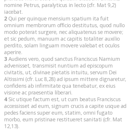
nomine Petrus, paralyticus in lecto (cfr. Mat 9,2)
iacebat.
2
Qui per quinque mensium spatium ita fuit
omnium membrorum officio destitutus, quod nullo
modo poterat surgere, nec aliquatenus se movere;
et sic pedum, manuum ac capitis totaliter auxilio
perdito, solam linguam movere valebat et oculos
aperire.
3
Audiens vero, quod sanctus Franciscus Narnium
advenisset, transmisit nuntium ad episcopum
civitatis, ut, divinae pietatis intuitu, servum Dei
Altissimi (cfr. Luc 8,28) ad ipsum mittere dignaretur,
confidens ab infirmitate qua tenebatur, ex eius
visione ac praesentia liberari.
4
Sic utique factum est, ut cum beatus Franciscus
accessisset ad eum, signum crucis a capite usque ad
pedes faciens super eum, statim, omni fugato
morbo, eum pristinae restitueret sanitati (cfr. Mat
12,13).