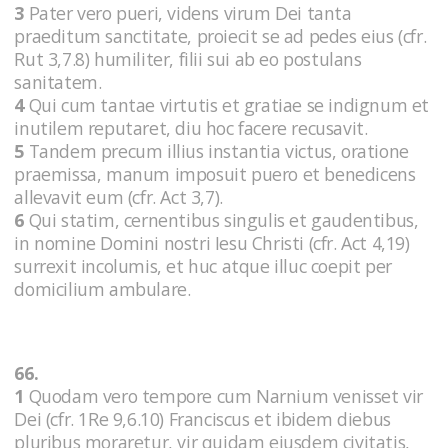
3
Pater vero pueri, videns virum Dei tanta
praeditum sanctitate, proiecit se ad pedes eius (cfr.
Rut 3,7.8) humiliter, filii sui ab eo postulans
sanitatem.
4
Qui cum tantae virtutis et gratiae se indignum et
inutilem reputaret, diu hoc facere recusavit.
5
Tandem precum illius instantia victus, oratione
praemissa, manum imposuit puero et benedicens
allevavit eum (cfr. Act 3,7).
6
Qui statim, cernentibus singulis et gaudentibus,
in nomine Domini nostri Iesu Christi (cfr. Act 4,19)
surrexit incolumis, et huc atque illuc coepit per
domicilium ambulare.
66.
1
Quodam vero tempore cum Narnium venisset vir
Dei (cfr. 1Re 9,6.10) Franciscus et ibidem diebus
pluribus moraretur, vir quidam eiusdem civitatis,