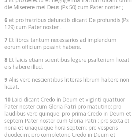
die Miserere mei Deus (Ps 50) cum Pater noster ;
6
et pro fratribus defunctis dicant De profundis (Ps
129) cum Pater noster .
7
Et libros tantum necessarios ad implendum
eorum officium possint habere.
8
Et laicis etiam scientibus legere psalterium liceat
eis habere illud.
9
Aliis vero nescientibus litteras librum habere non
liceat.
10
Laici dicant Credo in Deum et viginti quattuor
Pater noster cum Gloria Patri pro matutino; pro
laudibus vero quinque; pro prima Credo in Deum et
septem Pater noster cum Gloria Patri ; pro sexta et
nona et unaquaque hora septem; pro vesperis
duodecim; pro completorio Credo in Deum et