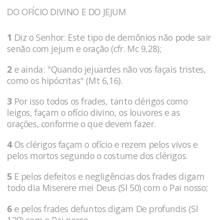
DO OFÍCIO DIVINO E DO JEJUM
1
Diz o Senhor: Este tipo de demônios não pode sair
senão com jejum e oração (cfr. Mc 9,28);
2
e ainda: "Quando jejuardes não vos façais tristes,
como os hipócritas" (Mt 6,16).
3
Por isso todos os frades, tanto clérigos como
leigos, façam o ofício divino, os louvores e as
orações, conforme o que devem fazer.
4
Os clérigos façam o ofício e rezem pelos vivos e
pelos mortos segundo o costume dos clérigos.
5
E pelos defeitos e negligências dos frades digam
todo dia Miserere mei Deus (Sl 50) com o Pai nosso;
6
e pelos frades defuntos digam De profundis (Sl
129) com o Pai nosso.