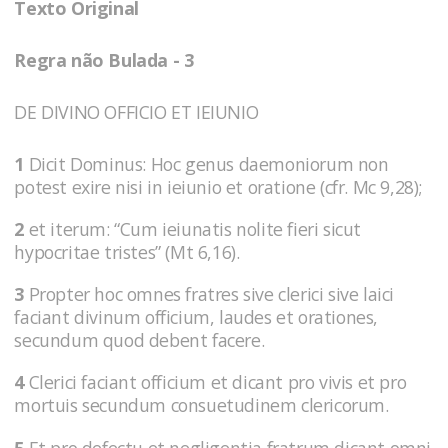
Texto Original
Regra não Bulada - 3
DE DIVINO OFFICIO ET IEIUNIO
1
Dicit Dominus: Hoc genus daemoniorum non
potest exire nisi in ieiunio et oratione (cfr. Mc 9,28);
2
et iterum: “Cum ieiunatis nolite fieri sicut
hypocritae tristes” (Mt 6,16).
3
Propter hoc omnes fratres sive clerici sive laici
faciant divinum officium, laudes et orationes,
secundum quod debent facere.
4
Clerici faciant officium et dicant pro vivis et pro
mortuis secundum consuetudinem clericorum.
5
Et pro defectu et negligentia fratrum dicant omni