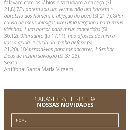
falavam com os lábios e sacudiam a cabeça (Sl
21,8).7
Eu porém sou um verme, não um homem *
opróbrio dos homens e abjeção do povo
(Sl 21,7). 8
Por
causa de meus inimigos virei uma vergonha para meus
vizinhos, * um horror para meus conhecidos
(Sl
30,12). 9
Pai santo
(Jo 17,11),
não afastes de mim a
vossa ajuda, * cuida da minha defesa
(Sl
21,20). 10
Apressai-vos para me socorrer, * Senhor
Deus de minha salvação
(Sl 37,23).
Sexta
Antífona: Santa Maria Virgem
CADASTRE-SE E RECEBA
NOSSAS NOVIDADES