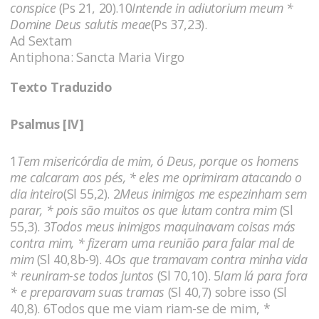
conspice
(Ps 21, 20).10
Intende in adiutorium meum *
Domine Deus salutis meae
(Ps 37,23).
Ad Sextam
Antiphona: Sancta Maria Virgo
Texto Traduzido
Psalmus [IV]
1
Tem misericórdia de mim, ó Deus, porque os homens
me calcaram aos pés, * eles me oprimiram atacando o
dia inteiro
(Sl 55,2). 2
Meus inimigos me espezinham sem
parar, * pois são muitos os que lutam contra mim
(Sl
55,3). 3
Todos meus inimigos maquinavam coisas más
contra mim, * fizeram uma reunião para falar mal de
mim
(Sl 40,8b-9). 4
Os que tramavam contra minha vida
* reuniram-se todos juntos
(Sl 70,10). 5
Iam lá para fora
* e preparavam suas tramas
(Sl 40,7) sobre isso (Sl
40,8). 6Todos que me viam riam-se de mim, *