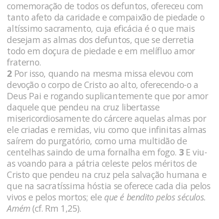
comemoração de todos os defuntos, ofereceu com
tanto afeto da caridade e compaixão de piedade o
altíssimo sacramento, ­cuja eficácia é o que mais
desejam as almas dos defuntos, que se derretia
todo em doçura de piedade e em melí­fluo amor
fraterno.
2
Por isso, quando na mesma missa elevou com
devoção o corpo de Cristo ao alto, oferecendo-o a
Deus Pai e rogando supli­cantemente que por amor
daquele que pendeu na cruz libertasse
misericordiosamente do cárcere aquelas almas por
ele criadas e remidas, viu como que infinitas almas
saírem do purgatório, corno uma multidão de
centelhas saindo de uma fornalha em fogo.
3
E viu-
as voando para a pátria celeste pelos méritos de
Cristo que pendeu na cruz pela salvação humana e
que na sacratíssima hóstia se oferece cada dia pelos
vivos e pelos mor­tos; ele
que é bendito pelos séculos.
Amém
(cf. Rm 1,25).