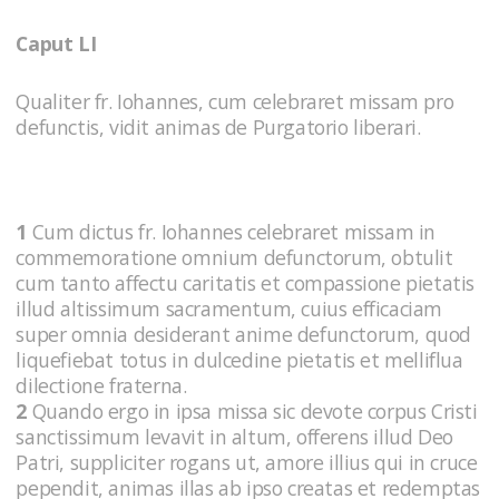
Caput LI
Qualiter fr. Iohannes, cum celebraret missam pro
defunctis, vidit animas de Purgatorio liberari.
1
Cum dictus fr. Iohannes celebraret missam in
commemoratione omnium defunctorum, obtulit
cum tanto affectu caritatis et compassione pietatis
illud altissimum sacramentum, cuius efficaciam
super omnia desiderant anime defunctorum, quod
liquefiebat totus in dulcedine pietatis et melliflua
dilectione fraterna.
2
Quando ergo in ipsa missa sic devote corpus Cristi
sanctissimum levavit in altum, offerens illud Deo
Patri, suppliciter rogans ut, amore illius qui in cruce
pependit, animas illas ab ipso creatas et redemptas