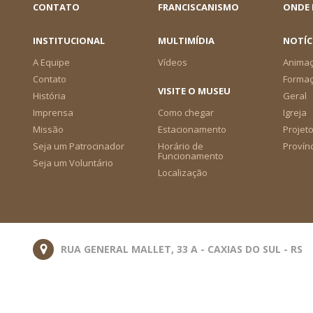
CONTATO
FRANCISCANISMO
ONDE
INSTITUCIONAL
MULTIMÍDIA
NOTÍC
A Equipe
Vídeos
Animaç
Contato
Forma
VISITE O MUSEU
História
Geral
Imprensa
Como chegar
Igreja
Missão
Estacionamento
Projeto
Seja um Patrocinador
Horário de
Provín
Funcionamento
Seja um Voluntário
Localização
RUA GENERAL MALLET, 33 A - CAXIAS DO SUL - RS