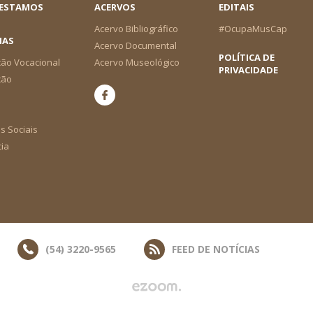
 ESTAMOS
ACERVOS
EDITAIS
Acervo Bibliográfico
#OcupaMusCap
IAS
Acervo Documental
POLÍTICA DE
ão Vocacional
Acervo Museológico
PRIVACIDADE
ção
s Sociais
cia
(54) 3220-9565
FEED DE NOTÍCIAS