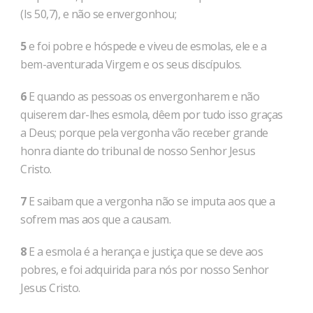
(Is 50,7), e não se envergonhou;
5
e foi pobre e hóspede e viveu de esmolas, ele e a
bem-aventurada Virgem e os seus discípulos.
6
E quando as pessoas os envergonharem e não
quiserem dar-lhes esmola, dêem por tudo isso graças
a Deus; porque pela vergonha vão receber grande
honra diante do tribunal de nosso Senhor Jesus
Cristo.
7
E saibam que a vergonha não se imputa aos que a
sofrem mas aos que a causam.
8
E a esmola é a herança e justiça que se deve aos
pobres, e foi adquirida para nós por nosso Senhor
Jesus Cristo.