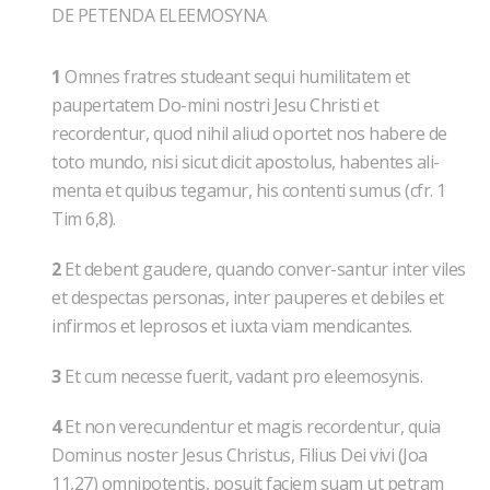
DE PETENDA ELEEMOSYNA
1
Omnes fratres studeant sequi humilitatem et
paupertatem Do-mini nostri Jesu Christi et
recordentur, quod nihil aliud oportet nos habere de
toto mundo, nisi sicut dicit apostolus, habentes ali-
menta et quibus tegamur, his contenti sumus (cfr. 1
Tim 6,8).
2
Et debent gaudere, quando conver-santur inter viles
et despectas personas, inter pauperes et debiles et
infirmos et leprosos et iuxta viam mendicantes.
3
Et cum necesse fuerit, vadant pro eleemosynis.
4
Et non verecundentur et magis recordentur, quia
Dominus noster Jesus Christus, Filius Dei vivi (Joa
11,27) omnipotentis, posuit faciem suam ut petram