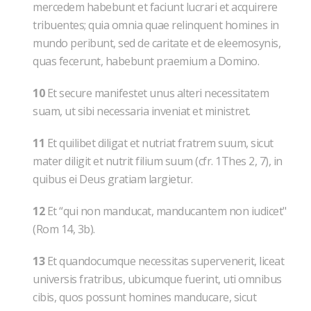
mercedem habebunt et faciunt lucrari et acquirere
tribuentes; quia omnia quae relinquent homines in
mundo peribunt, sed de caritate et de eleemosynis,
quas fecerunt, habebunt praemium a Domino.
10
Et secure manifestet unus alteri necessitatem
suam, ut sibi necessaria inveniat et ministret.
11
Et quilibet diligat et nutriat fratrem suum, sicut
mater diligit et nutrit filium suum (cfr. 1Thes 2, 7), in
quibus ei Deus gratiam largietur.
12
Et “qui non manducat, manducantem non iudicet"
(Rom 14, 3b).
13
Et quandocumque necessitas supervenerit, liceat
universis fratribus, ubicumque fuerint, uti omnibus
cibis, quos possunt homines manducare, sicut