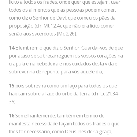
lícito a todos os frades, onde quer que estejam, usar
todos os alimentos que as pessoas podem comer,
como diz o Senhor de Daví, que comeu os pães da
proposição (cfr. Mt 12,4), que não era lícito comer
senão aos sacerdotes (Mc 2,26).
14
E lembrem o que diz o Senhor: Guardai-vos de que
por acaso se sobrecarreguem os vossos corações na
crápula e na bebedeira e nos cuidados desta vida e
sobrevenha de repente para vós aquele dia;
15
pois sobrevirá como um laço para todos os que
habitam sobre a face do orbe da terra (cfr. Lc 21,34-
35).
16
Semelhantemente, também em tempo de
manifesta necessidade façam todos os frades o que
lhes for necessário, como Deus lhes der a graça,