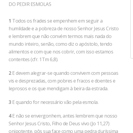
DO PEDIR ESMOLAS
1
Todos os frades se empenhem em seguir a
humildade e a pobreza de nosso Senhor Jesus Cristo
e lembrem que não convém termos mais nada do
mundo inteiro, senão, como diz o apóstolo, tendo
alimentos e com que nos cobrir, com isso estamos
contentes (cfr. 1Tm 6,8).
2
E devem alegrar-se quando convivem com pessoas
vis e desprezadas, com pobres e fracos e doentes e
leprosos e os que mendigam à beira da estrada.
3
E quando for necessário vão pela esmola.
4
E não se envergonhem, antes lembrem que nosso
Senhor Jesus Cristo, Filho de Deus vivo (Jo 11,27)
onipotente, pôs sua face como uma pedra duríssima