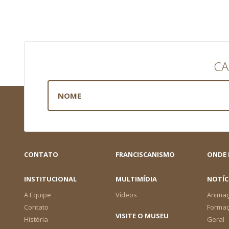
CA
CONTATO
FRANCISCANISMO
ONDE
INSTITUCIONAL
MULTIMÍDIA
NOTÍC
A Equipe
Vídeos
Animaç
Contato
Forma
VISITE O MUSEU
História
Geral