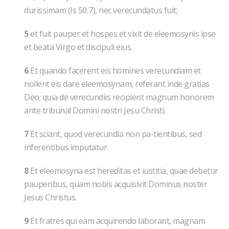
durissimam (Is 50,7), nec verecundatus fuit;
5
et fuit pauper et hospes et vixit de eleemosynis ipse
et beata Virgo et discipuli eius.
6
Et quando facerent eis homines verecundiam et
nollent eis dare eleemosynam, referant inde gratias
Deo; quia de verecundiis recipient magnum honorem
ante tribunal Domini nostri Jesu Christi.
7
Et sciant, quod verecundia non pa-tientibus, sed
inferentibus imputatur.
8
Et eleemosyna est hereditas et iustitia, quae debetur
pauperibus, quam nobis acquisivit Dominus noster
Jesus Christus.
9
Et fratres qui eam acquirendo laborant, magnam