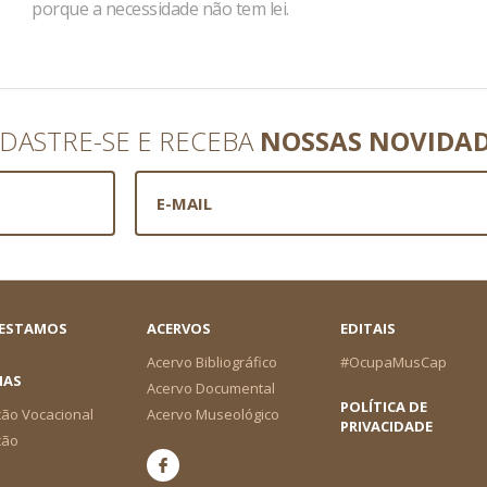
porque a necessidade não tem lei.
DASTRE-SE E RECEBA
NOSSAS NOVIDA
 ESTAMOS
ACERVOS
EDITAIS
Acervo Bibliográfico
#OcupaMusCap
IAS
Acervo Documental
POLÍTICA DE
ão Vocacional
Acervo Museológico
PRIVACIDADE
ção