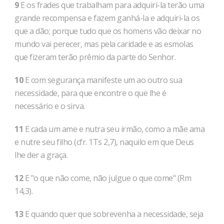
9
E os frades que trabalham para adquiri-la terão uma
grande recompensa e fazem ganhá-la e adquiri-la os
que a dão; porque tudo que os homens vão deixar no
mundo vai perecer, mas pela caridade e as esmolas
que fizeram terão prêmio da parte do Senhor.
10
E com segurança manifeste um ao outro sua
necessidade, para que encontre o que lhe é
necessário e o sirva.
11
E cada um ame e nutra seu irmão, como a mãe ama
e nutre seu filho (cfr. 1Ts 2,7), naquilo em que Deus
lhe der a graça.
12
E "o que não come, não julgue o que come" (Rm
14,3).
13
E quando quer que sobrevenha a necessidade, seja