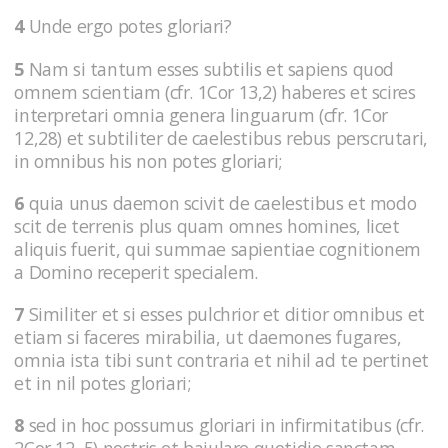
4
Unde ergo potes gloriari?
5
Nam si tantum esses subtilis et sapiens quod
omnem scientiam (cfr. 1Cor 13,2) haberes et scires
interpretari omnia genera linguarum (cfr. 1Cor
12,28) et subtiliter de caelestibus rebus perscrutari,
in omnibus his non potes gloriari;
6
quia unus daemon scivit de caelestibus et modo
scit de terrenis plus quam omnes homines, licet
aliquis fuerit, qui summae sapientiae cognitionem
a Domino receperit specialem.
7
Similiter et si esses pulchrior et ditior omnibus et
etiam si faceres mirabilia, ut daemones fugares,
omnia ista tibi sunt contraria et nihil ad te pertinet
et in nil potes gloriari;
8
sed in hoc possumus gloriari in infirmitatibus (cfr.