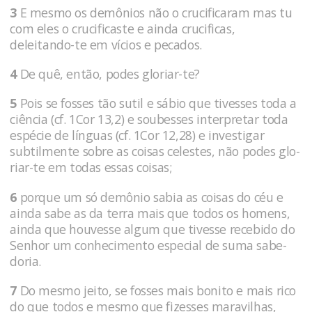
3
E mesmo os demônios não o crucifi­caram mas tu
com eles o crucificaste e ainda crucificas,
deleitando-te em vícios e pecados.
4
De quê, então, podes gloriar-te?
5
Pois se fosses tão sutil e sábio que ti­vesses toda a
ciência (cf. 1Cor 13,2) e soubesses interpretar toda
espécie de lín­guas (cf. 1Cor 12,28) e investigar
subtilmente sobre as coi­sas celestes, não podes glo­
riar-te em todas essas coisas;
6
porque um só demônio sabia as coi­sas do céu e
ainda sabe as da terra mais que to­dos os homens,
ainda que hou­vesse algum que tivesse recebido do
Senhor um conheci­mento especial de suma sabe­
doria.
7
Do mesmo jeito, se fosses mais bonito e mais rico
do que todos e mesmo que fizesses maravilhas,