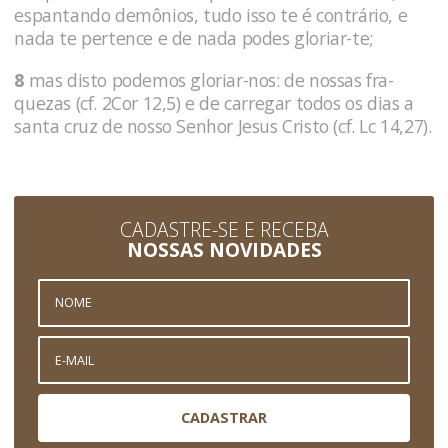
espantando demônios, tudo isso te é contrá­rio, e
nada te pertence e de nada podes gloriar-te;
8
mas disto podemos gloriar-nos: de nossas fra­
quezas (cf. 2Cor 12,5) e de carregar todos os dias a
santa cruz de nosso Senhor Jesus Cristo (cf. Lc 14,27).
CADASTRE-SE E RECEBA
NOSSAS NOVIDADES
CADASTRAR