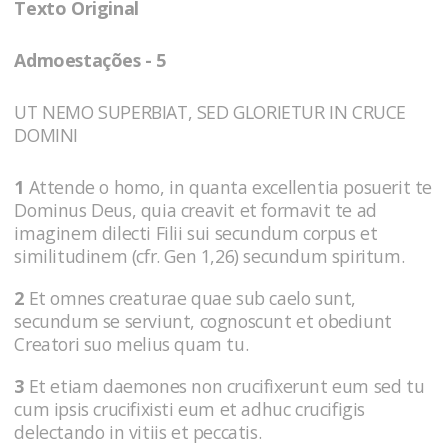
Texto Original
Admoestações - 5
UT NEMO SUPERBIAT, SED GLORIETUR IN CRUCE
DOMINI
1
Attende o homo, in quanta excellentia posuerit te
Dominus Deus, quia creavit et formavit te ad
imaginem dilecti Filii sui secundum corpus et
similitudinem (cfr. Gen 1,26) secundum spiritum.
2
Et omnes creaturae quae sub caelo sunt,
secundum se serviunt, cognoscunt et obediunt
Creatori suo melius quam tu.
3
Et etiam daemones non crucifixerunt eum sed tu
cum ipsis crucifixisti eum et adhuc crucifigis
delectando in vitiis et peccatis.