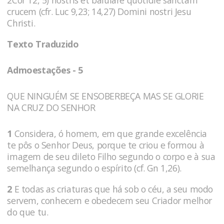
2Cor 12, 5) nostris et baiulare quotidie sanctam
crucem (cfr. Luc 9,23; 14,27) Domini nostri Jesu
Christi.
Texto Traduzido
Admoestações - 5
QUE NINGUÉM SE ENSOBERBEÇA MAS SE GLORIE
NA CRUZ DO SENHOR
1
Considera, ó homem, em que grande excelência
te pôs o Senhor Deus, porque te criou e formou à
imagem de seu dileto Filho segundo o corpo e à sua
semelhança segundo o espírito (cf. Gn 1,26).
2
E todas as criaturas que há sob o céu, a seu modo
servem, conhe­cem e obe­decem seu Criador melhor
do que tu.