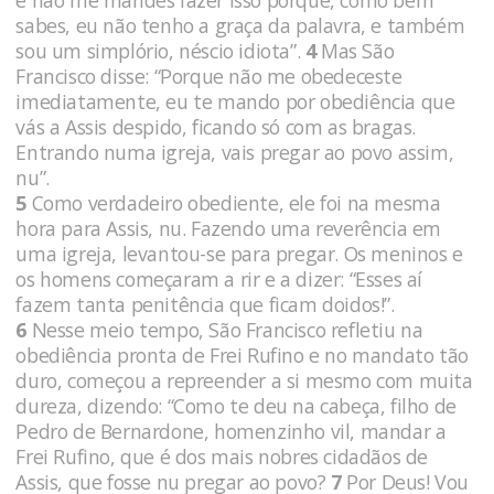
sabes, eu não tenho a graça da palavra, e também
sou um simplório, néscio idiota”.
4
Mas São
Francisco disse: “Porque não me obedeceste
imediatamente, eu te mando por obediência que
vás a Assis despido, ficando só com as bragas.
Entrando numa igreja, vais pregar ao povo assim,
nu”.
5
Como verdadeiro obediente, ele foi na mesma
hora para Assis, nu. Fazendo uma reverência em
uma igreja, levantou-se para pregar. Os meninos e
os homens começaram a rir e a dizer: “Esses aí
fazem tanta penitência que ficam doidos!”.
6
Nesse meio tempo, São Francisco refletiu na
obediência pronta de Frei Rufino e no mandato tão
duro, começou a repreender a si mesmo com muita
dureza, dizendo: “Como te deu na cabeça, filho de
Pedro de Bernardone, homenzinho vil, mandar a
Frei Rufino, que é dos mais nobres cidadãos de
Assis, que fosse nu pregar ao povo?
7
Por Deus! Vou