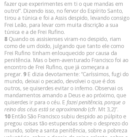
fazer que experimentes em ti o que mandas em
outro!”. Dizendo isso, no fervor do Espírito Santo,
tirou a túnica e foi a Assis despido, levando consigo
Frei Leão, para levar com muita discrição a sua
túnica e a de Frei Rufino.
8
Quando os assisienses viram-no despido, riam
como de um doido, julgando que tanto ele como
Frei Rufino tinham enlouquecido por causa da
penitência. Mas o bem-aventurado Francisco foi ao
encontro de Frei Rufino, que já começara a
pregar.
9
E dizia devotamente: “Caríssimos, fugi do
mundo, deixai o pecado, devolvei o que é dos
outros, se quiserdes evitar o inferno. Observai os
mandamentos amando a Deus e ao próximo, que
quiserdes ir para o céu. E
fazei penitência, porque o
reino dos céus está se aproximando
(cfr. Mt 3,2)”.
10
Então São Francisco subiu despido ao púlpito e
pregou coisas tão estupendas sobre o desprezo do
mundo, sobre a santa penitência, sobre a pobreza