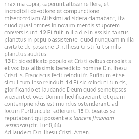
maxima copia, ceperunt altissime flere; et
incredibili devotione et compunctione
misericordiam Altissimi ad sidera clamabant, ita
quod quasi omnes in novum mentis stuporem
conversi sunt.
12
Et fuit in illa die in Assisio tantus
planctus in populo assistente, quod nunquam in illa
civitate de passione D.n. Ihesu Cristi fuit similis
planctus auditus.
13
Et sic edificato populo et Cristi ovibus consolatis
et vocibus altissimis benedicto nomine D.n. Ihesu
Cristi, s. Franciscus fecit reindui fr. Rufinum et se
simul cum ipso reinduit.
14
Et sic reinduti tunicis,
glorificando et laudando Deum quod semetipsos
vicerant et oves Domini hedificaverant, et quam
contempnendus est mundus ostenderant, ad
locum Portiuncule redierunt.
15
Et beatos se
reputabant qui possent eis
tangere fimbriam
vestimenti
(cfr. Luc 8,44)
.
Ad laudem D.n. Ihesu Cristi. Amen.