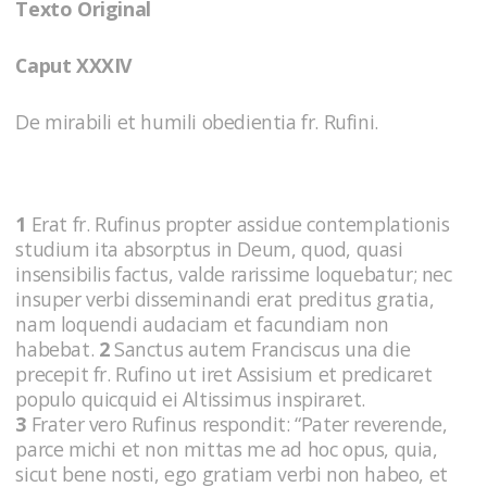
Texto Original
Caput XXXIV
De mirabili et humili obedientia fr. Rufini.
1
Erat fr. Rufinus propter assidue contemplationis
studium ita absorptus in Deum, quod, quasi
insensibilis factus, valde rarissime loquebatur; nec
insuper verbi disseminandi erat preditus gratia,
nam loquendi audaciam et facundiam non
habebat.
2
Sanctus autem Franciscus una die
precepit fr. Rufino ut iret Assisium et predicaret
populo quicquid ei Altissimus inspiraret.
3
Frater vero Rufinus respondit: “Pater reverende,
parce michi et non mittas me ad hoc opus, quia,
sicut bene nosti, ego gratiam verbi non habeo, et