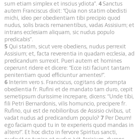
sum etiam simplex et inscius ydiota”.
4
Sanctus
autem Franciscus dixit: “Quia non statim obedisti
michi, ideo per obedientiam tibi precipio quod
nudus, solis bracis remanentibus, vadas Assisium; et
intrans ecclesiam aliquam, sic nudus populo
predicabis”.
5
Qui statim, sicut vere obediens, nudus perrexit
Assisium; et, facta reverentia in quadam ecclesia, ad
predicandum surrexit. Pueri autem et homines
ceperunt ridere et dicere: “Ecce isti faciunt tantam
penitentiam quod efficiuntur amentes!”.
6
Interim vero s. Franciscus, cogitans de prompta
obedientia fr. Rufini et de mandato tam duro, cepit
semetipsum durissime increpare, dicens: “Unde tibi,
fili Petri Bernardonis, vilis homuncio, precipere fr.
Rufino, qui est de nobilioribus de Assisio civibus, ut
vadat nudus ad predicandum populo?
7
Per Deum!
ego faciam quod tu in te experieris quod mandas in
altero!”. Et hoc dicto in fervore Spiritus sancti,
nudavit se tunica et nudus ivit Assisium, ducens