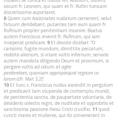
secum fr. Leonem, qui suam et fr. Rufini tunicam
discretissime asportaret.
8
Quem cum Assisinates nudatum cernerent, velut
fatuum deridebant, putantes tam eum quam fr.
Rufinum propter penitentiam insanire. Beatus
autem Franciscus invenit fr. Rufinum, qui iam
inceperat predicare.
9
Et devote dicebat: “O
carissimi, fugite mundum, dimittite peccatum,
reddite alienum, si vitare vultis infernum; ser­vate
autem mandata diligendo Deum et proximum, si
pergere vultis ad celum; et
agite
penitentiam,
quoniam
appropinquat regnum ce­
lorum
(cfr. Mat 3,2)”.
10
Et tunc s. Franciscus nudus ascendit in pergulum
et pre­dicavit tam stupenda de contemptu mundi,
de penitentia sancta, de paupertate voluntaria, de
desiderio celestis regni, de nuditate et opprobriis et
sanctissima passione Ihesu Cristi crucifixi,
11
quod
cuncti mares et mulieres, qui ibi convenerant in