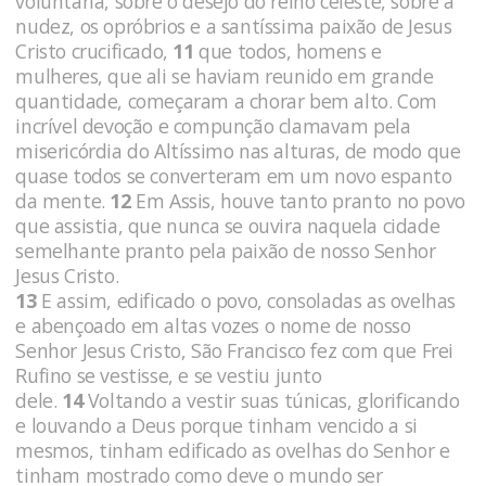
voluntária, sobre o desejo do reino celeste, sobre a
nudez, os opróbrios e a santíssima paixão de Jesus
Cristo crucificado,
11
que todos, homens e
mulheres, que ali se haviam reunido em grande
quantidade, começaram a chorar bem alto. Com
incrível devoção e compunção clamavam pela
misericórdia do Altíssimo nas alturas, de modo que
quase todos se converteram em um novo espanto
da mente.
12
Em Assis, houve tanto pranto no povo
que assistia, que nunca se ouvira naquela cidade
semelhante pranto pela paixão de nosso Senhor
Jesus Cristo.
13
E assim, edificado o povo, consoladas as ovelhas
e abençoado em altas vozes o nome de nosso
Senhor Jesus Cristo, São Francisco fez com que Frei
Rufino se vestisse, e se vestiu junto
dele.
14
Voltando a vestir suas túnicas, glorificando
e louvando a Deus porque tinham vencido a si
mesmos, tinham edificado as ovelhas do Senhor e
tinham mostrado como deve o mundo ser