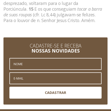
desprezado, voltaram para o lugar da
Porciúncula.
15
E os que conseguiam
tocar a barra
de suas roupas
(cfr. Lc 8,44) julgavam-se felizes.
Para o louvor de n. Senhor Jesus Cristo. Amém.
CADASTRE-SE E RECEBA
NOSSAS NOVIDADES
CADASTRAR