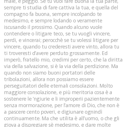
male, e peggio. Se tu vuoi fare buona la tua parte,
sempre ti studia di fare cattiva la tua, e quella del
compagno fa buona, sempre incolpando te
medesimo, e sempre lodando o veramente
iscusando il prossimo. Quando alcuno vuole
contendere o litigare teco, se tu vuogli vincere,
perdi, e vincerai; perocchè se tu volessi litigare per
vincere, quando tu crederesti avere vinto, allora tu
ti troveresti d’avere perduto grossamente. Ed
imperò, fratello mio, credimi per certo, che la diritta
via della salvazione, si è la via della perdizione. Ma
quando non siamo buoni portatori delle
tribolazioni, allora non possiamo essere
perseguitatori delle eternali consolazioni. Molto
maggiore consolazione, e più meritoria cosa è a
sostenere le ‘ngiurie e li improperii pazientemente
senza mormorazione, per l’amore di Dio, che non è
a pascere cento poveri, e digiunare ognindì
continuamente. Ma che utilita è all’uomo, o che gli
giova a dispregiare sè medesimo, e dare molte