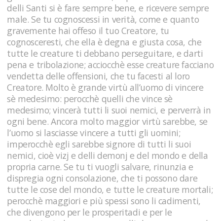
delli Santi si è fare sempre bene, e ricevere sempre
male. Se tu cognoscessi in verità, come e quanto
gravemente hai offeso il tuo Creatore, tu
cognosceresti, che ella è degna e giusta cosa, che
tutte le creature ti debbano perseguitare, e darti
pena e tribolazione; acciocchè esse creature facciano
vendetta delle offensioni, che tu facesti al loro
Creatore. Molto è grande virtù all’uomo di vincere
sè medesimo: perocchè quelli che vince sè
medesimo; vincerà tutti li suoi nemici, e perverrà in
ogni bene. Ancora molto maggior virtù sarebbe, se
l’uomo si lasciasse vincere a tutti gli uomini;
imperocchè egli sarebbe signore di tutti li suoi
nemici, cioè vizj e delli demonj e del mondo e della
propria carne. Se tu ti vuogli salvare, rinunzia e
dispregia ogni consolazione, che ti possono dare
tutte le cose del mondo, e tutte le creature mortali;
perocchè maggiori e più spessi sono li cadimenti,
che divengono per le prosperitadi e per le