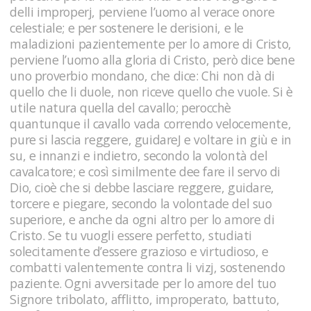
delli improperj, perviene l’uomo al verace onore
celestiale; e per sostenere le derisioni, e le
maladizioni pazientemente per lo amore di Cristo,
perviene l’uomo alla gloria di Cristo, però dice bene
uno proverbio mondano, che dice: Chi non dà di
quello che li duole, non riceve quello che vuole. Si è
utile natura quella del cavallo; perocchè
quantunque il cavallo vada correndo velocemente,
pure si lascia reggere, guidareJ e voltare in giù e in
su, e innanzi e indietro, secondo la volontà del
cavalcatore; e così similmente dee fare il servo di
Dio, cioè che si debbe lasciare reggere, guidare,
torcere e piegare, secondo la volontade del suo
superiore, e anche da ogni altro per lo amore di
Cristo. Se tu vuogli essere perfetto, studiati
solecitamente d’essere grazioso e virtudioso, e
combatti valentemente contra li vizj, sostenendo
paziente. Ogni avversitade per lo amore del tuo
Signore tribolato, afflitto, improperato, battuto,