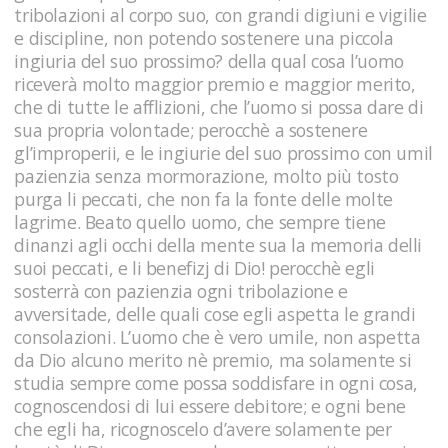
tribolazioni al corpo suo, con grandi digiuni e vigilie
e discipline, non potendo sostenere una piccola
ingiuria del suo prossimo? della qual cosa l’uomo
riceverà molto maggior premio e maggior merito,
che di tutte le afflizioni, che l’uomo si possa dare di
sua propria volontade; perocchè a sostenere
gl’improperii, e le ingiurie del suo prossimo con umil
pazienzia senza mormorazione, molto più tosto
purga li peccati, che non fa la fonte delle molte
lagrime. Beato quello uomo, che sempre tiene
dinanzi agli occhi della mente sua la memoria delli
suoi peccati, e li benefizj di Dio! perocchè egli
sosterrà con pazienzia ogni tribolazione e
avversitade, delle quali cose egli aspetta le grandi
consolazioni. L’uomo che è vero umile, non aspetta
da Dio alcuno merito nè premio, ma solamente si
studia sempre come possa soddisfare in ogni cosa,
cognoscendosi di lui essere debitore; e ogni bene
che egli ha, ricognoscelo d’avere solamente per