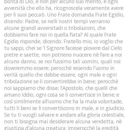
bontà di Dio, e non per alcuno suo merito, e ogni
avversità che ello ha, ricognoscela veramente avere
per li suoi peccati. Uno Frate domanda Frate Egidio,
dicendo: Padre, se nelli nostri tempi verranno
alcune grandi avversitadi o tribolazioni, che
dobbiamo fare noi in quella fiata? Al quale Frate
Egidio risponde, dicendo: Fratello mio, io voglio che
tu sappi, chei se ‘l Signore facesse piovere dal Cielo
pietre e saette, non potrieno nuocere nè fare a noi
alcuno danno, se noi fussimo tali uomini, quali noi
doveremmo essere; perocchè essendo l’uomo in
verità quello che debbe essere, ogni male e ogni
tribolazione se li convertirebbe in bene; perocchè
noi sappiamo che disse; l’Apostolo, che quelli che
amano Iddio, ogni cosa se li convertisce in bene; e
così similmente all’uomo che ha la mala volontade,
tutti li beni se li convertiscono in male, e in giudicio.
Se tu ti vuogli salvare e andare alla gloria celestiale,
non ti bisogna mai desiderare alcuna vendetta, nè
giustizia d’alcuna creatura; imperocchè la eredità