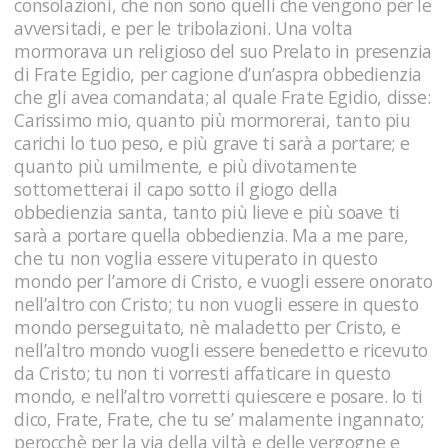
consolazioni, che non sono quelli che vengono per le
avversitadi, e per le tribolazioni. Una volta
mormorava un religioso del suo Prelato in presenzia
di Frate Egidio, per cagione d’un’aspra obbedienzia
che gli avea comandata; al quale Frate Egidio, disse:
Carissimo mio, quanto più mormorerai, tanto piu
carichi lo tuo peso, e più grave ti sarà a portare; e
quanto più umilmente, e più divotamente
sottometterai il capo sotto il giogo della
obbedienzia santa, tanto più lieve e più soave ti
sarà a portare quella obbedienzia. Ma a me pare,
che tu non voglia essere vituperato in questo
mondo per l’amore di Cristo, e vuogli essere onorato
nell’altro con Cristo; tu non vuogli essere in questo
mondo perseguitato, nè maladetto per Cristo, e
nell’altro mondo vuogli essere benedetto e ricevuto
da Cristo; tu non ti vorresti affaticare in questo
mondo, e nell’altro vorretti quiescere e posare. Io ti
dico, Frate, Frate, che tu se’ malamente ingannato;
perocchè per la via della viltà e delle vergogne e