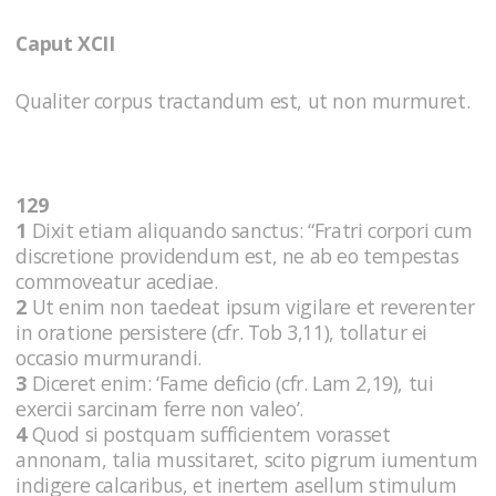
Caput XCII
Qualiter corpus tractandum est, ut non murmuret.
129
1
Dixit etiam aliquando sanctus: “Fratri corpori cum
discretione providendum est, ne ab eo tempestas
commoveatur acediae.
2
Ut enim non taedeat ipsum vigilare et reverenter
in oratione persistere (cfr. Tob 3,11), tollatur ei
occasio murmurandi.
3
Diceret enim: ‘Fame deficio (cfr. Lam 2,19), tui
exercii sarcinam ferre non valeo’.
4
Quod si postquam sufficientem vorasset
annonam, talia mussitaret, scito pigrum iumentum
indigere calcaribus, et inertem asellum stimulum