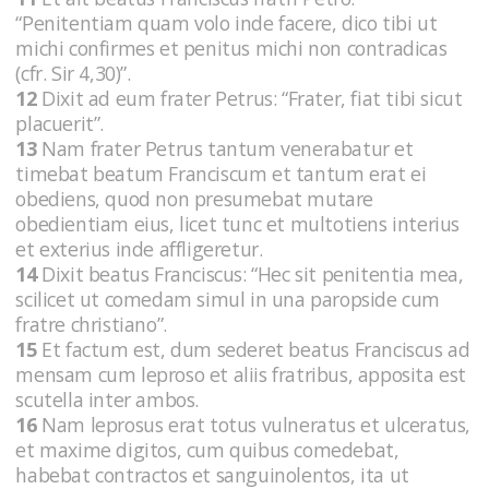
“Penitentiam quam volo inde facere, dico tibi ut
michi confirmes et penitus michi non contradicas
(cfr. Sir 4,30)”.
12
Dixit ad eum frater Petrus: “Frater, fiat tibi sicut
placuerit”.
13
Nam frater Petrus tantum venerabatur et
timebat beatum Franciscum et tantum erat ei
obediens, quod non presumebat mutare
obedientiam eius, licet tunc et multotiens interius
et exterius inde affligeretur.
14
Dixit beatus Franciscus: “Hec sit penitentia mea,
scilicet ut comedam simul in una paropside cum
fratre christiano”.
15
Et factum est, dum sederet beatus Franciscus ad
mensam cum leproso et aliis fratribus, apposita est
scutella inter ambos.
16
Nam leprosus erat totus vulneratus et ulceratus,
et maxime digitos, cum quibus comedebat,
habebat contractos et sanguinolentos, ita ut