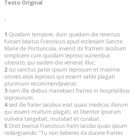
Texto Original
.
1
Quodam tempore, dum quadam die reversus
fuisset beatus Franciscus apud ecclesiam Sancte
Marie de Portiuncula, invenit ibi fratrem Iacobum
simplicem cum quodam leproso vulneribus
ulcerato, qui eadem die venerat illuc;
2
cui sanctus pater ipsum leprosum et maxime
omnes alios leprosos qui essent valde plagati
plurimum recommendaverat:
3
nam illis diebus manebant fratres in hospitalibus
leprosorum;
4
sed ille frater Iacobus erat quasi medicus illorum
qui essent multum plagati, et libenter ipsorum
vulnera tangebat, mutabat et curabat.
5
Dixit beatus Franciscus fratri Iacobo quasi ipsum
redarguendo: “Tu non deberes ita ducere fratres