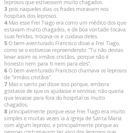
leprosos que estivessem muito chagados.
3
pois naqueles dias os frades moravam nos
hospitais dos leprosos.
4
Mas esse Frei Tiago era como um médico dos que
estavam muito chagados, e de boa vontade tocava
suas feridas, trocava-os e cuidava deles.
5
O bem-aventurado Francisco disse a Frei Tiago,
como se o estivesse repreendendo: ”Tu não devias
levar assim os irmãos cristãos, porque não é
honesto nem para ti nem para eles”.
6
O bem-aventurado Francisco chamava os leprosos
de “irmãos cristãos”.
7
Mas o santo pai disse isso porque, embora
gostasse de que os ajudasse e servisse, não queria
que levasse para fora do hospital os muito
chagados,
8
principalmente porque esse Frei Tiago era muito
simples e muitas vezes ia à igreja de Santa Maria
com algum leproso, e principalmente porque as
pessoas costumavam ter asco dos leprosos que