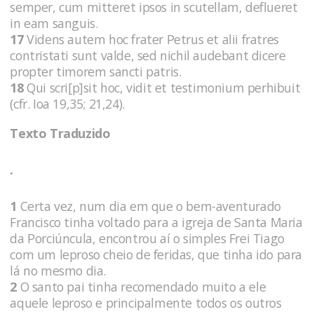
semper, cum mitteret ipsos in scutellam, deflueret
in eam sanguis.
17
Videns autem hoc frater Petrus et alii fratres
contristati sunt valde, sed nichil audebant dicere
propter timorem sancti patris.
18
Qui scri[p]sit hoc, vidit et testimonium perhibuit
(cfr. Ioa 19,35; 21,24).
Texto Traduzido
.
1
Certa vez, num dia em que o bem-aventurado
Francisco tinha voltado para a igreja de Santa Maria
da Porciúncula, encontrou aí o simples Frei Tiago
com um leproso cheio de feridas, que tinha ido para
lá no mesmo dia.
2
O santo pai tinha recomendado muito a ele
aquele leproso e principalmente todos os outros