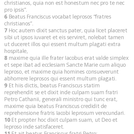
christianos, quia non est honestum nec pro te nec
pro ipsis”.
6
Beatus Franciscus vocabat leprosos “fratres
christianos”.
7
Hoc autem dixit sanctus pater, quia licet placeret
sibi ut ipsos iuvaret et eis serviret, nolebat tamen
ut duceret illos qui essent multum plagati extra
hospitale,
8
maxime quia ille frater Iacobus erat valde simplex
et sepe ibat ad ecclesiam Sancte Marie cum aliquo
leproso, et maxime quia homines consueverunt
abhorrere leprosos qui essent multum plagati.
9
Et hiis dictis, beatus Franciscus statim
reprehendit se et dixit inde culpam suam fratri
Petro Cathanii, generali ministro qui tunc erat,
maxime quia beatus Franciscus credidit de
reprehensione fratris Iacobi leprosum verecundari.
10
Et propter hoc dixit culpam suam, ut Deo et
leproso inde satisfaceret.
11
Et ait beatus Franciscus fratri Petro: