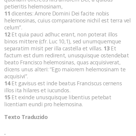
petieritis helemosinam,
11
dicentes: Amore Domini Dei facite nobis
helemosinas, cuius comparatione nichil est terra vel
celum”.
12
Et quia pauci adhuc erant, non poterat illos
binos mittere (cfr. Luc 10,1), sed unumquemque
separatim misit per illa castella et villas.
13
Et
factum est dum redirent, unusquisque ostendebat
beato Francisco helemosinas, quas acquisiverat,
dicens unus alteri: “Ego maiorem helemosinam te
acquisivi”.
14
Et gavisus est inde beatus Franciscus cernens
illos ita hilares et iucundos.
15
Et exinde unusquisque libentius petebat
licentiam eundi pro helemosina.
Texto Traduzido
.