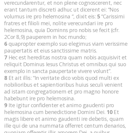
verecundarentur, et non plene cognoscerent, nec
erant tantum discreti adhuc ut dicerent ei: “Nos
volumus ire pro helemosina “, dixit eis:
5
“Carissimi
fratres et filioli mei, nolite verecundari ire pro
helemosina, quia Dominns pro nobis se fecit (cfr.
2Cor 8,9) pauperem in hoc mundo;
6
quapropter exemplo suo elegimus viam verissime
paupertatis et eius sanctissime matris.
7
Hec est hereditas nostra quam nobis acquisivit et
reliquit Dominus Iesus Christus et omnibus qui suo
exemplo in sancta paupertate vivere volunt”.
8
Et ait illis: “In veritate dico vobis quod multi ex
nobilioribus et sapientioribus huius seculi venient
ad istam congregationem et pro magno honore
habebunt ire pro helemosina.
9
Ite igitur confidenter et animo gaudenti pro
helemosina cum benedictione Domini Dei.
10
Et
magis libere et animo gaudenti ire debetis, quam
ille qui de una nummata offerret centum denarios,
quoniam offeretis illis amorem Dei, a quibus