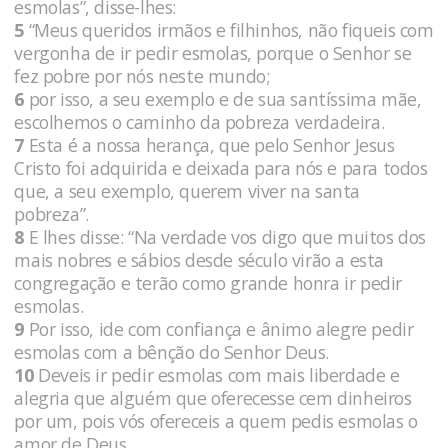
esmolas”, disse-lhes:
5
“Meus queridos irmãos e filhinhos, não fiqueis com
vergonha de ir pedir esmolas, porque o Senhor se
fez pobre por nós neste mundo;
6
por isso, a seu exemplo e de sua santíssima mãe,
escolhemos o caminho da pobreza verdadeira.
7
Esta é a nossa herança, que pelo Senhor Jesus
Cristo foi adquirida e deixada para nós e para todos
que, a seu exemplo, querem viver na santa
pobreza”.
8
E lhes disse: “Na verdade vos digo que muitos dos
mais nobres e sábios desde século virão a esta
congregação e terão como grande honra ir pedir
esmolas.
9
Por isso, ide com confiança e ânimo alegre pedir
esmolas com a bênção do Senhor Deus.
10
Deveis ir pedir esmolas com mais liberdade e
alegria que alguém que oferecesse cem dinheiros
por um, pois vós ofereceis a quem pedis esmolas o
amor de Deus,