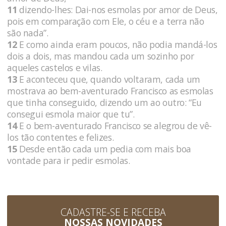
11
dizendo-lhes: Dai-nos esmolas por amor de Deus,
pois em comparação com Ele, o céu e a terra não
são nada”.
12
E como ainda eram poucos, não podia mandá-los
dois a dois, mas mandou cada um sozinho por
aqueles castelos e vilas.
13
E aconteceu que, quando voltaram, cada um
mostrava ao bem-aventurado Francisco as esmolas
que tinha conseguido, dizendo um ao outro: “Eu
consegui esmola maior que tu”.
14
E o bem-aventurado Francisco se alegrou de vê-
los tão contentes e felizes.
15
Desde então cada um pedia com mais boa
vontade para ir pedir esmolas.
CADASTRE-SE E RECEBA
NOSSAS NOVIDADES