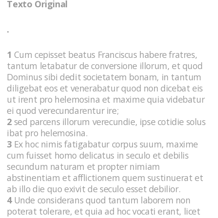
Texto Original
.
1
Cum cepisset beatus Franciscus habere fratres,
tantum letabatur de conversione illorum, et quod
Dominus sibi dedit societatem bonam, in tantum
diligebat eos et venerabatur quod non dicebat eis
ut irent pro helemosina et maxime quia videbatur
ei quod verecundarentur ire;
2
sed parcens illorum verecundie, ipse cotidie solus
ibat pro helemosina.
3
Ex hoc nimis fatigabatur corpus suum, maxime
cum fuisset homo delicatus in seculo et debilis
secundum naturam et propter nimiam
abstinentiam et afflictionem quem sustinuerat et
ab illo die quo exivit de seculo esset debilior.
4
Unde considerans quod tantum laborem non
poterat tolerare, et quia ad hoc vocati erant, licet