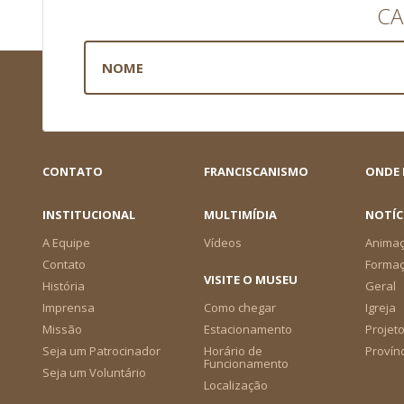
CA
CONTATO
FRANCISCANISMO
ONDE
INSTITUCIONAL
MULTIMÍDIA
NOTÍC
A Equipe
Vídeos
Animaç
Contato
Forma
VISITE O MUSEU
História
Geral
Imprensa
Como chegar
Igreja
Missão
Estacionamento
Projeto
Seja um Patrocinador
Horário de
Provín
Funcionamento
Seja um Voluntário
Localização