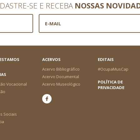
DASTRE-SE E RECEBA
NOSSAS NOVIDA
 ESTAMOS
ACERVOS
EDITAIS
Acervo Bibliográfico
#OcupaMusCap
IAS
Acervo Documental
POLÍTICA DE
ão Vocacional
Acervo Museológico
PRIVACIDADE
ção
s Sociais
cia