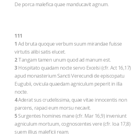
De porca malefica quae manducavit agnum.
111
1
Ad bruta quoque verbum suum mirandae fuisse
virtutis alibi satis elucet.
2
Tangam tamen unum quod ad manum est.
3
Hospitato quadam nocte servo Excelsi (cfr. Act 16,17)
apud monasterium Sancti Verecundi de episcopatu
Eugubii, ovicula quaedam agniculum peperit in illa
nocte.
4
Aderat sus crudelissima, quae vitae innocentis non
parcens, rapaci eum morsu necavit.
5
Surgentes homines mane (cfr. Mar 16,9) inveniunt
agniculum mortuum, cognoscentes vere (cfr. Ioa 17,8)
suem illius maleficii ream.