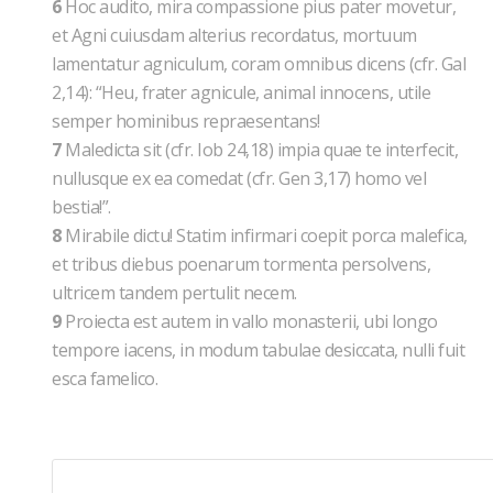
6
Hoc audito, mira compassione pius pater movetur,
et Agni cuiusdam alterius recordatus, mortuum
lamentatur agniculum, coram omnibus dicens (cfr. Gal
2,14): “Heu, frater agnicule, animal innocens, utile
semper hominibus repraesentans!
7
Maledicta sit (cfr. Iob 24,18) impia quae te interfecit,
nullusque ex ea comedat (cfr. Gen 3,17) homo vel
bestia!”.
8
Mirabile dictu! Statim infirmari coepit porca malefica,
et tribus diebus poenarum tormenta persolvens,
ultricem tandem pertulit necem.
9
Proiecta est autem in vallo monasterii, ubi longo
tempore iacens, in modum tabulae desiccata, nulli fuit
esca famelico.