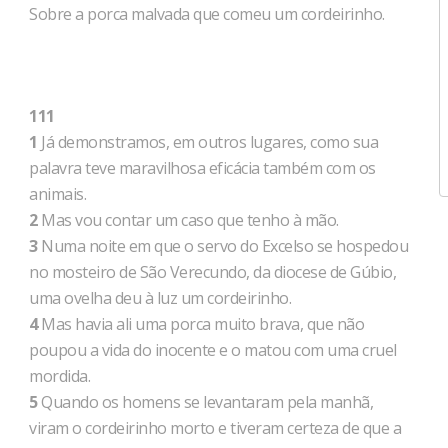
Sobre a porca malvada que comeu um cordeirinho.
111
1
Já demonstramos, em outros lugares, como sua
palavra teve maravilhosa eficácia também com os
animais.
2
Mas vou contar um caso que tenho à mão.
3
Numa noite em que o servo do Excelso se hospedou
no mosteiro de São Verecundo, da diocese de Gúbio,
uma ovelha deu à luz um cordeirinho.
4
Mas havia ali uma porca muito brava, que não
poupou a vida do inocente e o matou com uma cruel
mordida.
5
Quando os homens se levantaram pela manhã,
viram o cordeirinho morto e tiveram certeza de que a