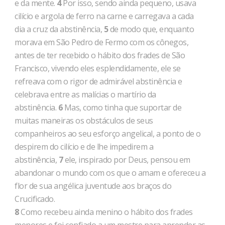
e da mente.
4
Por isso, sendo ainda pequeno, usava
cilício e argola de ferro na carne e car­regava a cada
dia a cruz da abstinência,
5
de modo que, enquanto
morava em São Pedro de Fermo com os cônegos,
antes de ter re­cebido o hábito dos frades de São
Francisco, vivendo eles es­plendidamente, ele se
refreava com o rigor de admirável abstinên­cia e
celebrava entre as malícias o martírio da
abstinência.
6
Mas, como tinha que suportar de
muitas maneiras os obstáculos de seus
companheiros ao seu esforço angelical, a ponto de o
des­pirem do cilício e de lhe impedirem a
abstinência,
7
ele, inspirado por Deus, pensou em
abandonar o mundo com os que o amam e ofe­receu a
flor de sua angélica juventude aos braços do
Crucificado.
8
Como recebeu ainda menino o hábito dos frades