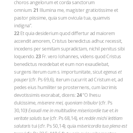
choros angelorum et corda sanctorum
omnium.
21
Illumina me, magister gratiotissime et
pastor piissime, quia sum ovicula tua, quamvis
indigna”.
22
Et quia desiderium quod differtur ad maiorem
accendit amorem, Cristus benedictus adhuc recessit,
incedens per semitam supradictam, nichil penitus sibi
loquendo.
23
Fr. vero Iohannes, videns quod Cristus
benedictus recedebat et eum non exaudiebat,
surgens iterum cum s. importunitate, sicut
egenus et
pauper
(cfr. Ps 69,6)
,
iterum cucurrit ad Cristum et, ad
pedes eius humiliter se prosternens, cum lacrimis
devotissimis exorabat, dicens:
24
“O Ihesu
dulcissime,
miserere mei, quoniam tribulor
(cfr. Ps
30,10)!
Exaudi me in multitudine misericordie tue
et
in
veritate salutis tue
(cfr. Ps 68,14)
,
et
redde michi letitiam
salutaris
tui (cfr. Ps 50,14); quia
misericordia tua plena est