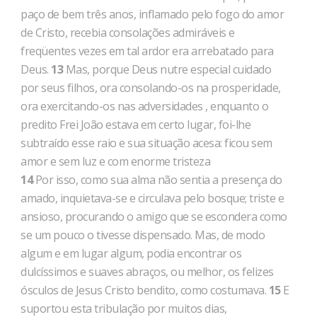
paço de bem três anos, inflamado pelo fogo do amor
de Cristo, recebia consolações admiráveis e
freqüentes vezes em tal ardor era arreba­tado para
Deus.
13
Mas, porque Deus nutre especial cuidado
por seus filhos, ora consolando-os na prosperidade,
ora exercitando-os nas adversidades , enquanto o
predito Frei João estava em certo lugar, foi-lhe
subtraído esse raio e sua situação acesa: ficou sem
amor e sem luz e com enorme tristeza
14
Por isso, como sua alma não sentia a presença do
amado, inquietava-se e circulava pelo bosque; triste e
ansioso, procurando o amigo que se escondera como
se um pouco o tivesse dispensado. Mas, de modo
algum e em lugar algum, podia encontrar os
dulcíssimos e suaves abraços, ou melhor, os felizes
ósculos de Jesus Cristo bendito, como costumava.
15
E
suportou esta tribula­ção por muitos dias,