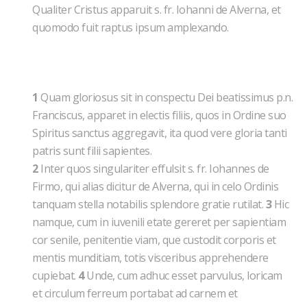
Qualiter Cristus apparuit s. fr. Iohanni de Alver­na, et
quomodo fuit raptus ipsum amplexando.
1
Quam gloriosus sit in conspectu Dei beatissimus p.n.
Franciscus, apparet in electis filiis, quos in Ordine suo
Spiritus sanctus aggregavit, ita quod vere gloria tanti
patris sunt filii sapientes.
2
Inter quos singulariter effulsit s. fr. Iohannes de
Firmo, qui alias dicitur de Alverna, qui in celo Ordinis
tanquam stella notabilis splendore gratie rutilat.
3
Hic
namque, cum in iuvenili etate gereret per sapientiam
cor senile, penitentie viam, que custodit corporis et
mentis munditiam, totis visceribus apprehendere
cupiebat.
4
Unde, cum adhuc esset parvulus, loricam
et circulum ferreum portabat ad carnem et