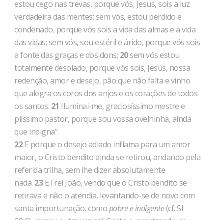
estou cego nas trevas, porque vós, Jesus, sois a luz
verdadeira das mentes; sem vós, estou perdido e
condenado, porque vós sois a vida das almas e a vida
das vidas; sem vós, sou estéril e árido, porque vós sois
a fonte das gra­ças e dos dons;
20
sem vós estou
totalmente desolado, porque vós sois, Jesus, nossa
redenção, amor e desejo, pão que não falta e vi­nho
que alegra os coros dos anjos e os corações de todos
os santos.
21
Iluminai-me, graciosíssimo mestre e
piíssimo pastor, porque sou vossa ovelhinha, ainda
que indigna”.
22
E porque o desejo adiado inflama para um amor
maior, o Cristo bendito ainda se retirou, andando pela
referida trilha, sem lhe dizer absolutamente
nada.
23
E Frei João, vendo que o Cris­to bendito se
retirava e não o atendia, levantando-se de novo com
santa importunação, como
pobre e indigente
(cf. SI