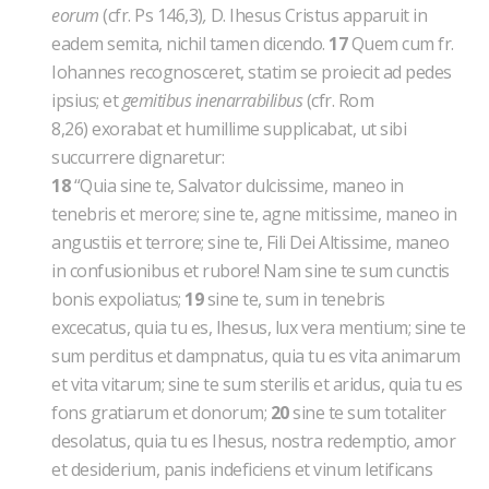
eorum
(cfr. Ps 146,3)
,
D. Ihesus Cristus apparuit in
eadem semita, nichil tamen dicendo.
17
Quem cum fr.
Iohannes recognosceret, statim se proiecit ad pedes
ipsius; et
gemitibus inenarrabilibus
(cfr. Rom
8,26)
exorabat et humillime supplicabat, ut sibi
succurrere dignaretur:
18
“Quia sine te, Salvator dulcissime, maneo in
tenebris et merore; sine te, agne mitissime, maneo in
angustiis et terrore; sine te, Fili Dei Altissime, maneo
in confusionibus et rubore! Nam sine te sum cunctis
bonis expoliatus;
19
sine te, sum in tenebris
excecatus, quia tu es, Ihesus, lux vera mentium; sine te
sum perditus et dampnatus, quia tu es vita animarum
et vita vitarum; sine te sum sterilis et aridus, quia tu es
fons gratiarum et donorum;
20
sine te sum totaliter
desolatus, quia tu es Ihesus, nostra redemptio, amor
et desiderium, panis indeficiens et vinum letificans