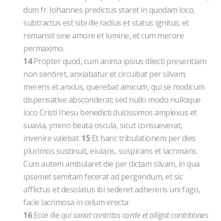
dum fr. Iohannes predictus staret in quodam loco,
subtractus est sibi ille radius et status ignitus; et
remansit sine amore et lumine, et cum merore
permaximo.
14
Propter quod, cum anima ipsius dilecti presentiam
non sentiret, anxiabatur et circuibat per silvam;
merens et anxius, querebat amicum, qui se modicum
dispensative absconderat; sed nullo modo nulloque
loco Cristi Ihesu benedicti dulcissimos amplexus et
suavia, ymmo beata oscula, sicut consueverat,
invenire valebat.
15
Et hanc tribulationem per dies
plurimos sustinuit, eiulans, suspirans et lacrimans.
Cum autem ambularet die per dictam silvam, in qua
ipsemet semitam fecerat ad pergendum, et sic
afflictus et desolatus ibi sederet adherens uni fago,
facie lacrimosa in celum erecta:
16
Ecce ille
qui sanat contritos corde et alligat contritiones