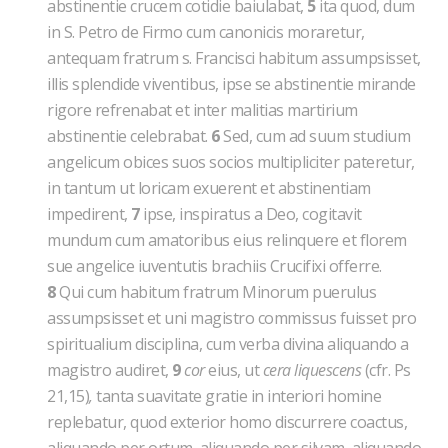
abstinentie crucem cotidie baiulabat,
5
ita quod, dum
in S. Petro de Firmo cum canonicis moraretur,
antequam fratrum s. Francisci habitum assumpsisset,
illis splendide viventibus, ipse se abstinentie mirande
rigore refrenabat et inter malitias martirium
abstinentie celebrabat.
6
Sed, cum ad suum studium
angelicum obices suos socios multipliciter pateretur,
in tantum ut loricam exuerent et abstinentiam
impedirent,
7
ipse, inspiratus a Deo, cogitavit
mundum cum amatoribus eius relinquere et florem
sue angelice iuventutis brachiis Crucifixi offerre.
8
Qui cum habitum fratrum Minorum puerulus
assumpsisset et uni magistro commissus fuisset pro
spiritualium disciplina, cum verba divina aliquando a
magistro audiret,
9
cor
eius, ut
cera liquescens
(cfr. Ps
21,15)
,
tanta suavitate gratie in interiori homine
replebatur, quod exterior homo discurrere coactus,