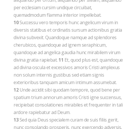
aliquando per ortum, aliquando per silvam, aliquando
per ecclesiam cursim undique circuibat,
quemadmodum flamma interior impellebat.
10
Successu vero temporis hunc angelicum virum in
diversis statibus et ordinatis sursum actionibus gratia
divina subvexit. Quandoque namque ad splendores
cherubicos, quandoque ad ignem seraphicum,
quandoque ad angelica gaudia hunc mirabilem virum
divina gratia rapiebat.
11
Et, quod plus est, quandoque
ad divina oscula et excessivos amoris Cristi amplexus
non solum internis gustibus sed etiam signis
exterioribus tanquam amicum intimum assumebat.
12
Unde accidit sibi quodam tempore, quod bene per
spatium trium annorum amoris Cristi igne succensus,
recipiebat consolationes mirabiles et frequenter in tali
ardore rapiebatur ad Deum.
13
Sed quia Deus specialem curam de suis filiis gerit,
nunc consolando prosperis, nunc exercendo adversis,