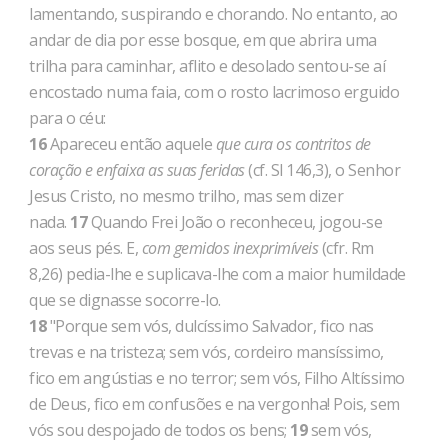
lamentando, suspirando e chorando. No en­tanto, ao
andar de dia por esse bosque, em que abrira uma
trilha para caminhar, aflito e desolado sentou-se aí
encostado numa faia, com o rosto lacrimoso erguido
para o céu:
16
Apareceu então aquele
que cura os contritos de
coração e enfaixa as suas feridas
(cf. Sl 146,3), o Senhor
Jesus Cristo, no mesmo trilho, mas sem dizer
nada.
17
Quando Frei João o reconheceu, jogou-se
aos seus pés. E,
com gemidos inexprimíveis
(cfr. Rm
8,26) pedia-lhe e suplicava-lhe com a maior humildade
que se dignasse socorre-lo.
18
"Porque sem vós, dulcíssimo Salvador, fico nas
trevas e na tristeza; sem vós, cordeiro mansíssimo,
fico em angústias e no terror; sem vós, Filho Altíssimo
de Deus, fico em confusões e na vergonha! Pois, sem
vós sou despojado de todos os bens;
19
sem vós,