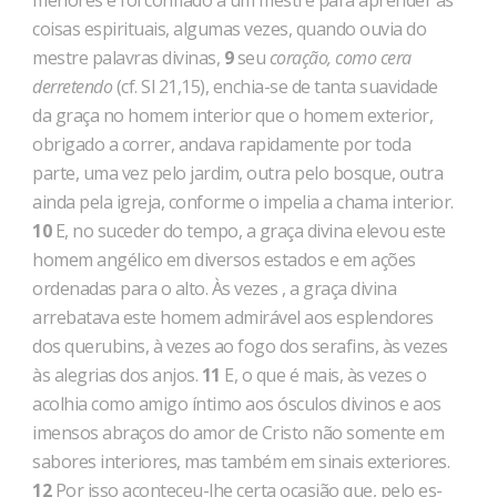
meno­res e foi confiado a um mestre para aprender as
coisas espirituais, algumas vezes, quando ouvia do
mestre palavras divinas,
9
seu
coração, como cera
derretendo
(cf. Sl 21,15), enchia-se de tanta suavidade
da graça no homem interior que o homem exterior,
obrigado a correr, andava rapidamente por toda
parte, uma vez pelo jardim, outra pelo bosque, outra
ainda pela igreja, conforme o impelia a chama interior.
10
E, no suceder do tempo, a graça divina elevou este
homem angélico em diversos estados e em ações
ordenadas para o alto. Às vezes , a graça divina
arrebatava este homem admirá­vel aos esplendores
dos querubins, à vezes ao fogo dos serafins, às vezes
às alegrias dos anjos.
11
E, o que é mais, às vezes o
acolhia como amigo íntimo aos ós­culos divinos e aos
imensos abraços do amor de Cristo não so­mente em
sabores interiores, mas também em sinais exteriores.
12
Por isso aconteceu-lhe certa ocasião que, pelo es­