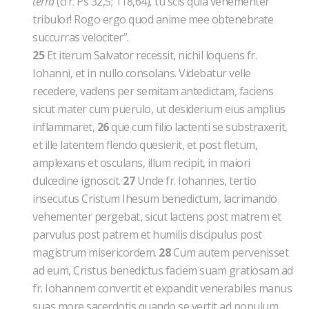
terra
(cfr. Ps 32,5; 118,64)
,
tu scis quia vehementer
tribulor! Rogo ergo quod anime mee obtenebrate
succurras velociter”.
25
Et iterum Salvator recessit, nichil loquens fr.
Iohanni, et in nullo consolans. Videbatur velle
recedere, vadens per semitam antedictam, faciens
sicut mater cum puerulo, ut desiderium eius amplius
inflammaret,
26
que cum filio lactenti se substraxerit,
et ille latentem flendo quesierit, et post fletum,
amplexans et osculans, illum recipit, in maiori
dulcedine ignoscit.
27
Unde fr. Iohannes, tertio
insecutus Cristum Ihesum benedictum, lacrimando
vehementer pergebat, sicut lactens post matrem et
parvulus post patrem et humilis discipulus post
magistrum misericordem.
28
Cum autem pervenisset
ad eum, Cristus benedictus faciem suam gratiosam ad
fr. Iohannem convertit et expandit venerabiles manus
suas more sacerdotis quando se vertit ad populum.