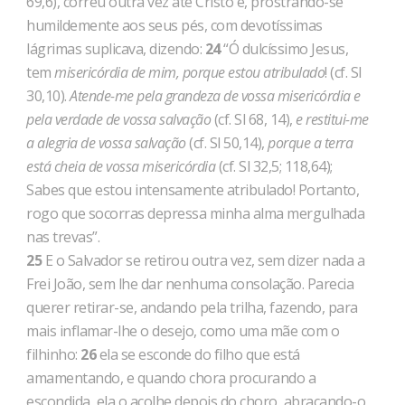
69,6), correu outra vez até Cristo e, prostrando-se
humildemente aos seus pés, com devotíssimas
lágrimas suplicava, dizendo:
24
“Ó dulcís­simo Jesus,
tem
misericórdia de mim, porque estou atribulado
! (cf. Sl
30,10).
Atende-me pela grandeza de vossa misericórdia e
pela verdade de vossa salvação
(cf. Sl 68, 14),
e restitui-me
a ale­gria de vossa salvação
(cf. Sl 50,14),
porque a terra
está cheia de vossa misericórdia
(cf. Sl 32,5; 118,64);
Sabes que estou intensamente atribulado! Portanto,
rogo que socorras depressa minha alma mergulhada
nas trevas”.
25
E o Salvador se retirou outra vez, sem dizer nada a
Frei João, sem lhe dar nenhuma consolação. Parecia
querer retirar-se, andando pela trilha, fazendo, para
mais inflamar-lhe o desejo, como uma mãe com o
filhinho:
26
ela se esconde do filho que está
amamentando, e quando chora procurando a
escondida, ela o acolhe depois do choro, abraçando-o