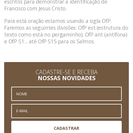
escritos para demonstrar a identificação de
Francisco com Jesus Cristo.
Para está oração estamos usando a sigla OfP.
Faremos as seguintes divisões: OfP est (estrutura do
texto como está no pergaminho); OfP ant (antífona)
e OfP S1... até OfP S15 para os Salmos.
CADASTRE-SE E RECEBA
NOSSAS NOVIDADES
CADASTRAR