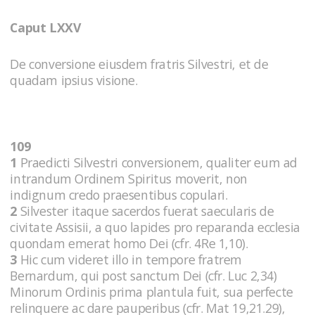
Caput LXXV
De conversione eiusdem fratris Silvestri, et de
quadam ipsius visione.
109
1
Praedicti Silvestri conversionem, qualiter eum ad
intrandum Ordinem Spiritus moverit, non
indignum credo praesentibus copulari.
2
Silvester itaque sacerdos fuerat saecularis de
civitate Assisii, a quo lapides pro reparanda ecclesia
quondam emerat homo Dei (cfr. 4Re 1,10).
3
Hic cum videret illo in tempore fratrem
Bernardum, qui post sanctum Dei (cfr. Luc 2,34)
Minorum Ordinis prima plantula fuit, sua perfecte
relinquere ac dare pauperibus (cfr. Mat 19,21.29),