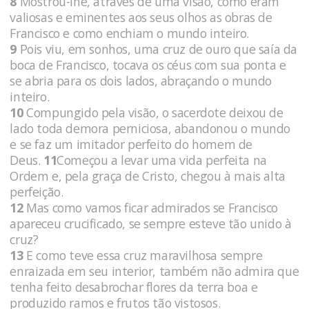
8
Mostrou-lhe, através de uma visão, como eram
valiosas e eminentes aos seus olhos as obras de
Francisco e como enchiam o mundo inteiro.
9
Pois viu, em sonhos, uma cruz de ouro que saía da
boca de Francisco, tocava os céus com sua ponta e
se abria para os dois lados, abraçando o mundo
inteiro.
10
Compungido pela visão, o sacerdote deixou de
lado toda demora perniciosa, abandonou o mundo
e se faz um imitador perfeito do homem de
Deus.
11
Começou a levar uma vida perfeita na
Ordem e, pela graça de Cristo, chegou à mais alta
perfeição.
12
Mas como vamos ficar admirados se Francisco
apareceu crucificado, se sempre esteve tão unido à
cruz?
13
E como teve essa cruz maravilhosa sempre
enraizada em seu interior, também não admira que
tenha feito desabrochar flores da terra boa e
produzido ramos e frutos tão vistosos.