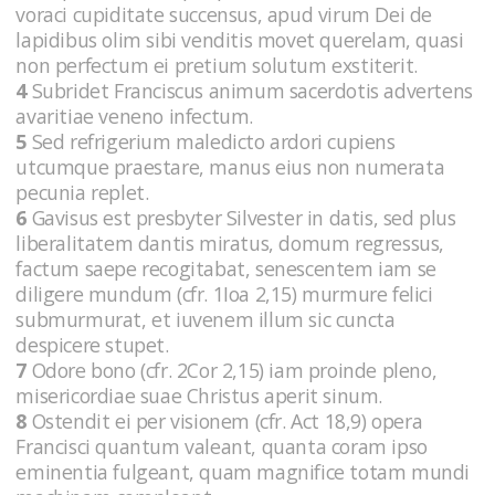
voraci cupiditate succensus, apud virum Dei de
lapidibus olim sibi venditis movet querelam, quasi
non perfectum ei pretium solutum exstiterit.
4
Subridet Franciscus animum sacerdotis advertens
avaritiae veneno infectum.
5
Sed refrigerium maledicto ardori cupiens
utcumque praestare, manus eius non numerata
pecunia replet.
6
Gavisus est presbyter Silvester in datis, sed plus
liberalitatem dantis miratus, domum regressus,
factum saepe recogitabat, senescentem iam se
diligere mundum (cfr. 1Ioa 2,15) murmure felici
submurmurat, et iuvenem illum sic cuncta
despicere stupet.
7
Odore bono (cfr. 2Cor 2,15) iam proinde pleno,
misericordiae suae Christus aperit sinum.
8
Ostendit ei per visionem (cfr. Act 18,9) opera
Francisci quantum valeant, quanta coram ipso
eminentia fulgeant, quam magnifice totam mundi