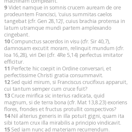
machinam compleant.
9
Videt namque in somnis crucem auream de ore
prodeuntem Francisci, ‘cuius summitas caelos
tangebat (cfr. Gen 28,12)’, cuius brachia protensa in
latum utramque mundi partem amplexando
cingebant.
10
Compunctus sacerdos in visu (cfr. Sir 40,7),
damnosam excutit moram, relinquit mundum (cfr.
Ioa 16,28), viri Dei (cfr. 4Re 5,14) perfectus imitator
efficitur.
11
Perfecte hic coepit in Ordine conversari, et
perfectissime Christi gratia consummavit.
12
Sed quid mirum, si Franciscus crucifixus apparuit,
cui tantum semper cum cruce fuit?
13
Cruce mirifica sic interius radicata, quid
magnum, si de terra bona (cfr. Mat 13,8.23) exoriens
flores, frondes et fructus protullit conspectivos?
14
Nil alterius generis in illa potuit gigni, quam ita
sibi totam crux illa mirabilis a principio vindicavit.
15
Sed iam nunc ad materiam recurrendum.