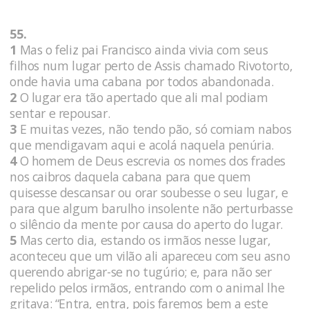
55.
1
Mas o feliz pai Francisco ainda vivia com seus
filhos num lugar perto de Assis chamado Rivotorto,
onde havia uma cabana por todos abandonada.
2
O lugar era tão apertado que ali mal podiam
sentar e repousar.
3
E muitas vezes, não tendo pão, só comiam nabos
que mendigavam aqui e acolá naquela penúria.
4
O homem de Deus escrevia os nomes dos frades
nos caibros daquela cabana para que quem
quisesse descansar ou orar soubesse o seu lugar, e
para que algum barulho insolente não perturbasse
o silêncio da mente por causa do aperto do lugar.
5
Mas certo dia, estando os irmãos nesse lugar,
aconteceu que um vilão ali apareceu com seu asno
querendo abrigar-se no tugúrio; e, para não ser
repelido pelos irmãos, entrando com o animal lhe
gritava: “Entra, entra, pois faremos bem a este