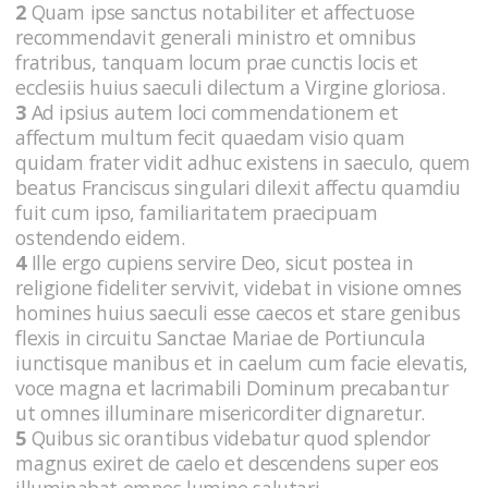
2
Quam ipse sanctus notabiliter et affectuose
recommendavit generali ministro et omnibus
fratribus, tanquam locum prae cunctis locis et
ecclesiis huius saeculi dilectum a Virgine gloriosa.
3
Ad ipsius autem loci commendationem et
affectum multum fecit quaedam visio quam
quidam frater vidit adhuc existens in saeculo, quem
beatus Franciscus singulari dilexit affectu quamdiu
fuit cum ipso, familiaritatem praecipuam
ostendendo eidem.
4
Ille ergo cupiens servire Deo, sicut postea in
religione fideliter servivit, videbat in visione omnes
homines huius saeculi esse caecos et stare genibus
flexis in circuitu Sanctae Mariae de Portiuncula
iunctisque manibus et in caelum cum facie elevatis,
voce magna et lacrimabili Dominum precabantur
ut omnes illuminare misericorditer dignaretur.
5
Quibus sic orantibus videbatur quod splendor
magnus exiret de caelo et descendens super eos
illuminabat omnes lumine salutari.