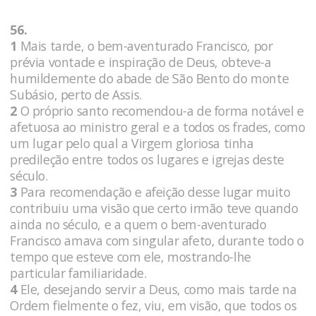
56.
1
Mais tarde, o bem-aventurado Francisco, por
prévia vontade e inspiração de Deus, obteve-a
humildemente do abade de São Bento do monte
Subásio, perto de Assis.
2
O próprio santo recomendou-a de forma notável e
afetuosa ao ministro geral e a todos os frades, como
um lugar pelo qual a Virgem gloriosa tinha
predileção entre todos os lugares e igrejas deste
século.
3
Para recomendação e afeição desse lugar muito
contribuiu uma visão que certo irmão teve quando
ainda no século, e a quem o bem-aventurado
Francisco amava com singular afeto, durante todo o
tempo que esteve com ele, mostrando-lhe
particular familiaridade.
4
Ele, desejando servir a Deus, como mais tarde na
Ordem fielmente o fez, viu, em visão, que todos os