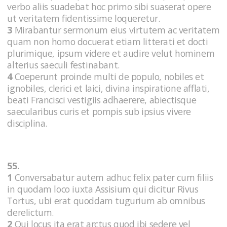
verbo aliis suadebat hoc primo sibi suaserat opere
ut veritatem fidentissime loqueretur.
3
Mirabantur sermonum eius virtutem ac veritatem
quam non homo docuerat etiam litterati et docti
plurimique, ipsum videre et audire velut hominem
alterius saeculi festinabant.
4
Coeperunt proinde multi de populo, nobiles et
ignobiles, clerici et laici, divina inspiratione afflati,
beati Francisci vestigiis adhaerere, abiectisque
saecularibus curis et pompis sub ipsius vivere
disciplina.
55.
1
Conversabatur autem adhuc felix pater cum filiis
in quodam loco iuxta Assisium qui dicitur Rivus
Tortus, ubi erat quoddam tugurium ab omnibus
derelictum.
2
Qui locus ita erat arctus quod ibi sedere vel