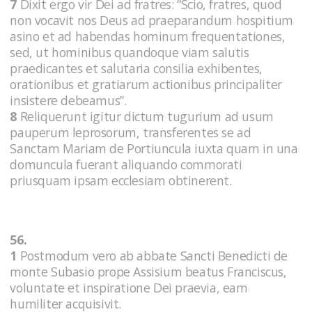
7
Dixit ergo vir Dei ad fratres: “Scio, fratres, quod
non vocavit nos Deus ad praeparandum hospitium
asino et ad habendas hominum frequentationes,
sed, ut hominibus quandoque viam salutis
praedicantes et salutaria consilia exhibentes,
orationibus et gratiarum actionibus principaliter
insistere debeamus”.
8
Reliquerunt igitur dictum tugurium ad usum
pauperum leprosorum, transferentes se ad
Sanctam Mariam de Portiuncula iuxta quam in una
domuncula fuerant aliquando commorati
priusquam ipsam ecclesiam obtinerent.
56.
1
Postmodum vero ab abbate Sancti Benedicti de
monte Subasio prope Assisium beatus Franciscus,
voluntate et inspiratione Dei praevia, eam
humiliter acquisivit.