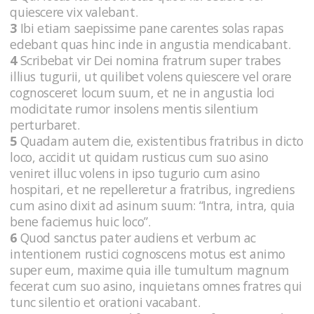
quiescere vix valebant.
3
Ibi etiam saepissime pane carentes solas rapas
edebant quas hinc inde in angustia mendicabant.
4
Scribebat vir Dei nomina fratrum super trabes
illius tugurii, ut quilibet volens quiescere vel orare
cognosceret locum suum, et ne in angustia loci
modicitate rumor insolens mentis silentium
perturbaret.
5
Quadam autem die, existentibus fratribus in dicto
loco, accidit ut quidam rusticus cum suo asino
veniret illuc volens in ipso tugurio cum asino
hospitari, et ne repelleretur a fratribus, ingrediens
cum asino dixit ad asinum suum: “Intra, intra, quia
bene faciemus huic loco”.
6
Quod sanctus pater audiens et verbum ac
intentionem rustici cognoscens motus est animo
super eum, maxime quia ille tumultum magnum
fecerat cum suo asino, inquietans omnes fratres qui
tunc silentio et orationi vacabant.