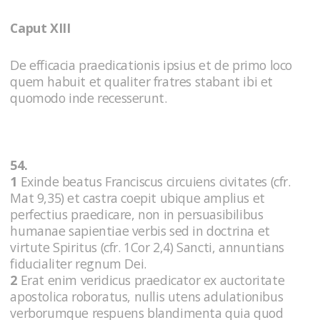
Caput XIII
De efficacia praedicationis ipsius et de primo loco
quem habuit et qualiter fratres stabant ibi et
quomodo inde recesserunt.
54.
1
Exinde beatus Franciscus circuiens civitates (cfr.
Mat 9,35) et castra coepit ubique amplius et
perfectius praedicare, non in persuasibilibus
humanae sapientiae verbis sed in doctrina et
virtute Spiritus (cfr. 1Cor 2,4) Sancti, annuntians
fiducialiter regnum Dei.
2
Erat enim veridicus praedicator ex auctoritate
apostolica roboratus, nullis utens adulationibus
verborumque respuens blandimenta quia quod