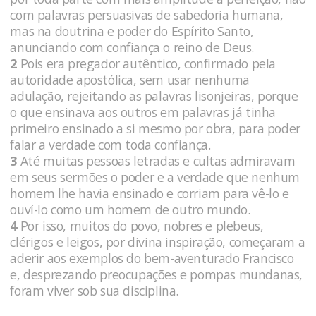
com palavras persuasivas de sabedoria humana,
mas na doutrina e poder do Espírito Santo,
anunciando com confiança o reino de Deus.
2
Pois era pregador autêntico, confirmado pela
autoridade apostólica, sem usar nenhuma
adulação, rejeitando as palavras lisonjeiras, porque
o que ensinava aos outros em palavras já tinha
primeiro ensinado a si mesmo por obra, para poder
falar a verdade com toda confiança.
3
Até muitas pessoas letradas e cultas admiravam
em seus sermões o poder e a verdade que nenhum
homem lhe havia ensinado e corriam para vê-lo e
ouví-lo como um homem de outro mundo.
4
Por isso, muitos do povo, nobres e plebeus,
clérigos e leigos, por divina inspiração, começaram a
aderir aos exemplos do bem-aventurado Francisco
e, desprezando preocupações e pompas mundanas,
foram viver sob sua disciplina.