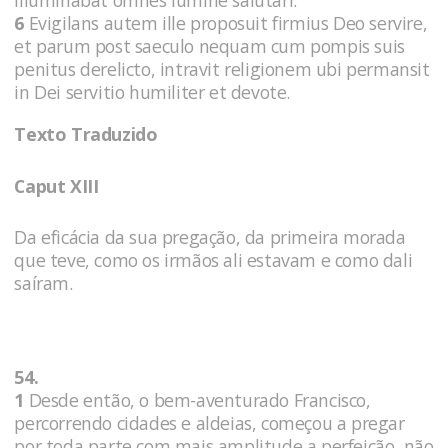
6
Evigilans autem ille proposuit firmius Deo servire,
et parum post saeculo nequam cum pompis suis
penitus derelicto, intravit religionem ubi permansit
in Dei servitio humiliter et devote.
Texto Traduzido
Caput XIII
Da eficácia da sua pregação, da primeira morada
que teve, como os irmãos ali estavam e como dali
saíram.
54.
1
Desde então, o bem-aventurado Francisco,
percorrendo cidades e aldeias, começou a pregar
por toda parte com mais amplitude a perfeição, não