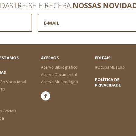
DASTRE-SE E RECEBA
NOSSAS NOVIDA
 ESTAMOS
ACERVOS
EDITAIS
Acervo Bibliográfico
#OcupaMusCap
IAS
Acervo Documental
POLÍTICA DE
ão Vocacional
Acervo Museológico
PRIVACIDADE
ção
s Sociais
cia