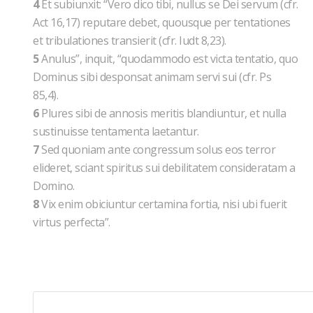
4
Et subiunxit: “Vero dico tibi, nullus se Dei servum (cfr.
Act 16,17) reputare debet, quousque per tentationes
et tribulationes transierit (cfr. Iudt 8,23).
5
Anulus”, inquit, “quodammodo est victa tentatio, quo
Dominus sibi desponsat animam servi sui (cfr. Ps
85,4).
6
Plures sibi de annosis meritis blandiuntur, et nulla
sustinuisse tentamenta laetantur.
7
Sed quoniam ante congressum solus eos terror
elideret, sciant spiritus sui debilitatem consideratam a
Domino.
8
Vix enim obiciuntur certamina fortia, nisi ubi fuerit
virtus perfecta”.