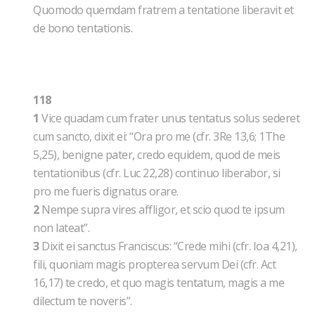
Quomodo quemdam fratrem a tentatione liberavit et
de bono tentationis.
118
1
Vice quadam cum frater unus tentatus solus sederet
cum sancto, dixit ei: “Ora pro me (cfr. 3Re 13,6; 1The
5,25), benigne pater, credo equidem, quod de meis
tentationibus (cfr. Luc 22,28) continuo liberabor, si
pro me fueris dignatus orare.
2
Nempe supra vires affligor, et scio quod te ipsum
non lateat”.
3
Dixit ei sanctus Franciscus: “Crede mihi (cfr. Ioa 4,21),
fili, quoniam magis propterea servum Dei (cfr. Act
16,17) te credo, et quo magis tentatum, magis a me
dilectum te noveris”.