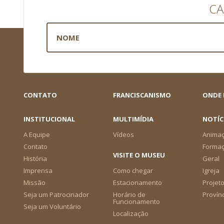
CA
CONTATO
FRANCISCANISMO
ONDE
INSTITUCIONAL
MULTIMÍDIA
NOTÍC
A Equipe
Vídeos
Animaç
Contato
Forma
VISITE O MUSEU
História
Geral
Imprensa
Como chegar
Igreja
Missão
Estacionamento
Projeto
Seja um Patrocinador
Horário de
Provín
Funcionamento
Seja um Voluntário
Localização