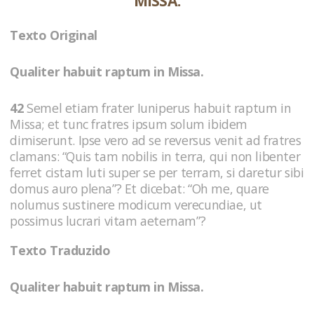
MISSA.
Texto Original
Qualiter habuit raptum in Missa.
42
Semel etiam frater Iuniperus habuit raptum in
Missa; et tunc fratres ipsum solum ibidem
dimiserunt. Ipse vero ad se reversus venit ad fratres
clamans: “Quis tam nobilis in terra, qui non libenter
ferret cistam luti super se per terram, si daretur sibi
domus auro plena”? Et dicebat: “Oh me, quare
nolumus sustinere modicum verecundiae, ut
possimus lucrari vitam aeternam”?
Texto Traduzido
Qualiter habuit raptum in Missa.