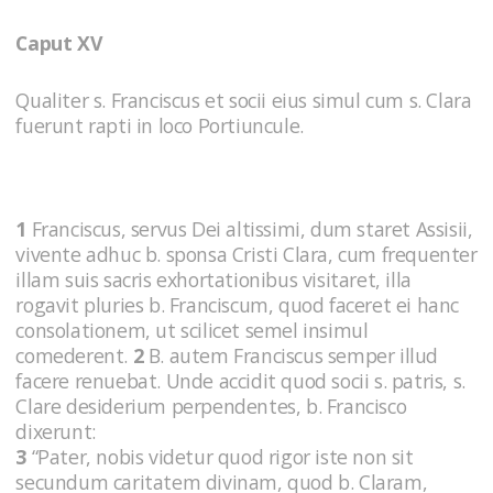
Caput XV
Qualiter s. Franciscus et socii eius simul cum s. Clara
fuerunt rapti in loco Portiuncule.
1
Franciscus, servus Dei altissimi, dum staret Assisii,
vivente adhuc b. sponsa Cristi Clara, cum frequenter
illam suis sacris exhortationibus visitaret, illa
rogavit pluries b. Franciscum, quod faceret ei hanc
consolationem, ut scilicet semel insimul
comederent.
2
B. autem Franciscus semper illud
facere renuebat. Unde accidit quod socii s. patris, s.
Clare desiderium perpendentes, b. Francisco
dixerunt:
3
“Pater, nobis videtur quod rigor iste non sit
secundum caritatem divinam, quod b. Claram,