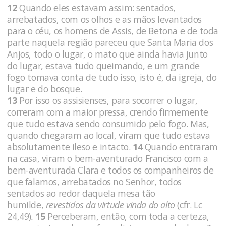
12
Quando eles estavam assim: sentados,
arrebatados, com os olhos e as mãos levantados
para o céu, os homens de Assis, de Betona e de toda
parte naquela região pareceu que Santa Maria dos
Anjos, todo o lugar, o mato que ainda havia junto
do lugar, estava tudo queimando, e um grande
fogo tomava conta de tudo isso, isto é, da igreja, do
lugar e do bosque.
13
Por isso os assisienses, para socorrer o lugar,
correram com a maior pressa, crendo firmemente
que tudo estava sendo consumido pelo fogo. Mas,
quando chegaram ao local, viram que tudo estava
absolutamente ileso e intacto.
14
Quando entraram
na casa, viram o bem-aventurado Francisco com a
bem-aventurada Clara e todos os companheiros de
que falamos, arrebatados no Senhor, todos
sentados ao redor daquela mesa tão
humilde,
revestidos da virtude vinda do alto
(cfr. Lc
24,49)
.
15
Perceberam, então, com toda a certeza,