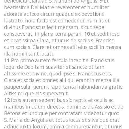
benedicta Clara ad S. Mariam de Angelis.
9
Et
beatissima Dei Matre reverenter et humiliter
adorata ac loco circumquaque ex devotione
lustrato, hora facta est comedendi: humilis et
divinus Franciscus fecit mensam, sicut sepe
consueverat, in plana terra parari,
10
et sedit ipse
et beatissima Clara, et unus de sociis s. Francisci
cum socia s. Clare; et omnes alii eius socii in mensa
illa humili sunt locati.
11
Pro primo autem ferculo incepit s. Franciscus
loqui de Deo tam suaviter et sancte et tam
altissime et divine, quod ipse s. Franciscus et s.
Clara et socia et omnes alii qui erant in mensa illa
paupercula fuerunt rapti tanta habundantia gratie
Altissimi que eis supervenit.
12
Ipsis autem sedentibus sic raptis et oculis ac
manibus in celum directis, homines de Assisio et de
Betona et undique per contratam videbatur quod
S. Maria de Angelis et totus locus et silva que erat
adhuc iuxta locum, omnia comburebantur, et unus