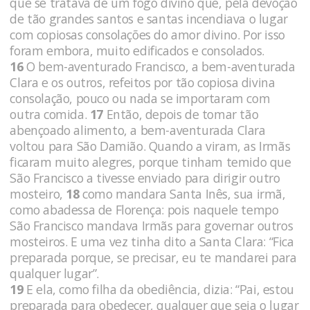
que se tratava de um fogo divino que, pela devoção
de tão grandes santos e santas incendiava o lugar
com copiosas consolações do amor divino. Por isso
foram embora, muito edificados e consolados.
16
O bem-aventurado Francisco, a bem-aventurada
Clara e os outros, refeitos por tão copiosa divina
consolação, pouco ou nada se importaram com
outra comida.
17
Então, depois de tomar tão
abençoado alimento, a bem-aventurada Clara
voltou para São Damião. Quando a viram, as Irmãs
ficaram muito alegres, porque tinham temido que
São Francisco a tivesse enviado para dirigir outro
mosteiro,
18
como mandara Santa Inês, sua irmã,
como abadessa de Florença: pois naquele tempo
São Francisco mandava Irmãs para governar outros
mosteiros. E uma vez tinha dito a Santa Clara: “Fica
preparada porque, se precisar, eu te mandarei para
qualquer lugar”.
19
E ela, como filha da obediência, dizia: “Pai, estou
preparada para obedecer, qualquer que seja o lugar