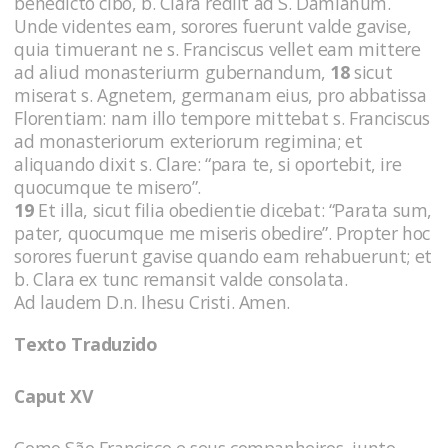
benedicto cibo, b. Clara rediit ad S. Damianum.
Unde videntes eam, sorores fuerunt valde gavise,
quia timuerant ne s. Franciscus vellet eam mittere
ad aliud monasteriurm gubernandum,
18
sicut
miserat s. Agnetem, germanam eius, pro abbatissa
Florentiam: nam illo tempore mittebat s. Franciscus
ad monasteriorum exteriorum regimina; et
aliquando dixit s. Clare: “para te, si oportebit, ire
quocumque te misero”.
19
Et illa, sicut filia obedientie dicebat: “Parata sum,
pater, quocumque me miseris obedire”. Propter hoc
sorores fuerunt gavise quando eam rehabuerunt; et
b. Clara ex tunc remansit valde consolata.
Ad laudem D.n. Ihesu Cristi. Amen.
Texto Traduzido
Caput XV
Como São Francisco e seus companheiros, junto