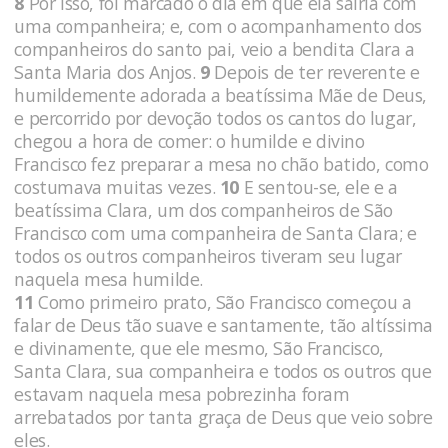
8
Por isso, foi marcado o dia em que ela sairia com
uma companheira; e, com o acompanhamento dos
companheiros do santo pai, veio a bendita Clara a
Santa Maria dos Anjos.
9
Depois de ter reverente e
humildemente adorada a beatíssima Mãe de Deus,
e percorrido por devoção todos os cantos do lugar,
chegou a hora de comer: o humilde e divino
Francisco fez preparar a mesa no chão batido, como
costumava muitas vezes.
10
E sentou-se, ele e a
beatíssima Clara, um dos companheiros de São
Francisco com uma companheira de Santa Clara; e
todos os outros companheiros tiveram seu lugar
naquela mesa humilde.
11
Como primeiro prato, São Francisco começou a
falar de Deus tão suave e santamente, tão altíssima
e divinamente, que ele mesmo, São Francisco,
Santa Clara, sua companheira e todos os outros que
estavam naquela mesa pobrezinha foram
arrebatados por tanta graça de Deus que veio sobre
eles.