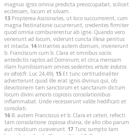
magnus ignis omnia predicta preoccupabat, scilicet
ecclesiam, locum et silvam.
13
Propterea Assisinates, ut loco succurrerent, cum
magna festinatione cucurrerunt, credentes firmiter
quod omnia comburerentur ab igne. Quando vero
venerunt ad locum, viderunt cuncta illesa penitus
et intacta.
14
Intrantes autem domum, invenerunt
b. Franciscum cum b. Clara et omnibus sociis
antedictis raptos ad Dominum; et circa mensam
illam humilissimam omnes sedentes
virtute indutos
ex alto
(cfr. Luc 24,49)
.
15
Et tunc certitudinaliter
adverterunt quod ille erat ignis divinus qui, ob
devotionem tam sanctorum et sanctarum dictum
locum divini amoris copiosis consolationibus
inflammabat. Unde recesserunt valde hedificati et
consolati.
16
B. autem Franciscus et b. Clara et ceteri, refecti
tam consolatione copiosa divina, de alio cibo parum
aut modicum curaverunt.
17
Tunc sumpto tam