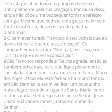
Deus,
4
que abandonou as pompas do século
principalmente pela tua pregação. Por causa disso,
ainda não pôde uma vez sequer tomar a refeição
contigo. Mesmo que pedisse uma graça maior com
tanta insistência, deverias faze-lo pela tua
plantinha!”.
5
O bem-aventurado Francisco disse: “Achais que eu
devo atende-la quanto a esse desejo?”. Os
companheiros disseram: “Sim, pai, pois
é digna
(cfr.
Lc 7,4) de que dês essa consolação”.
6
São Francisco respondeu: “Se vos agrada, então eu
também acho; mas, para que fique plenamente
consolada, quero que isso aconteça em Santa Maria
dos Anjos.
7
Pois ela está fechada há muito tempo
em São Damião, e assim vai ficar um pouquinho
mais alegre revendo o lugar de Santa Maria, onde
foi tonsurada e feita esposa de nosso Senhor Jesus
Cristo: e lá vamos comer juntos em nome do
Senhor”.