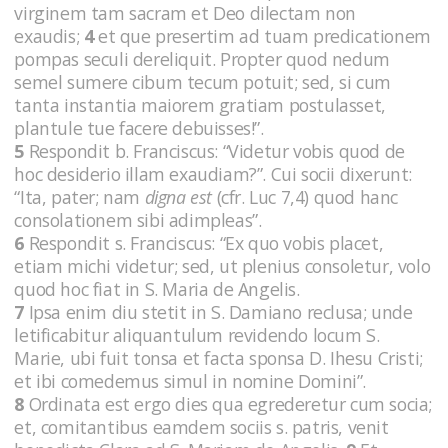
virginem tam sacram et Deo dilectam non
exaudis;
4
et que presertim ad tuam predicationem
pompas seculi dereliquit. Propter quod nedum
semel sumere cibum tecum potuit; sed, si cum
tanta instantia maiorem gratiam postulasset,
plantule tue facere debuisses!”.
5
Respondit b. Franciscus: “Videtur vobis quod de
hoc desiderio illam exaudiam?”. Cui socii dixerunt:
“Ita, pater; nam
digna est
(cfr. Luc 7,4)
quod hanc
consolationem sibi adimpleas”.
6
Respondit s. Franciscus: “Ex quo vobis placet,
etiam michi videtur; sed, ut plenius consoletur, volo
quod hoc fiat in S. Maria de Angelis.
7
Ipsa enim diu stetit in S. Damiano reclusa; unde
letificabitur aliquantulum revidendo locum S.
Marie, ubi fuit tonsa et facta sponsa D. Ihesu Cristi;
et ibi comedemus simul in nomine Domini”.
8
Ordinata est ergo dies qua egrederetur cum socia;
et, comitantibus eamdem sociis s. patris, venit