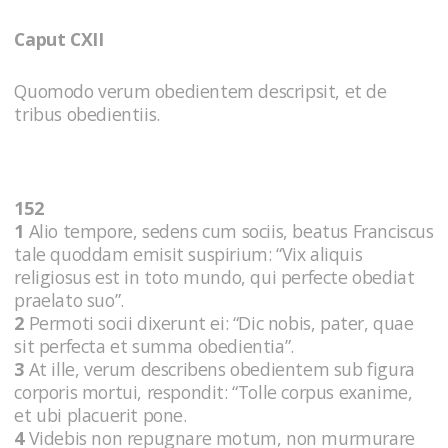
Caput CXII
Quomodo verum obedientem descripsit, et de
tribus obedientiis.
152
1
Alio tempore, sedens cum sociis, beatus Franciscus
tale quoddam emisit suspirium: “Vix aliquis
religiosus est in toto mundo, qui perfecte obediat
praelato suo”.
2
Permoti socii dixerunt ei: “Dic nobis, pater, quae
sit perfecta et summa obedientia”.
3
At ille, verum describens obedientem sub figura
corporis mortui, respondit: “Tolle corpus exanime,
et ubi placuerit pone.
4
Videbis non repugnare motum, non murmurare