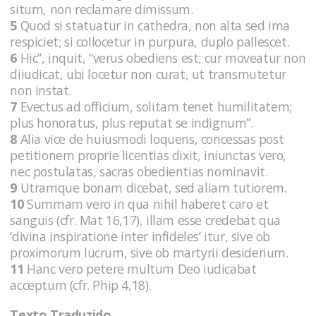
situm, non reclamare dimissum.
5
Quod si statuatur in cathedra, non alta sed ima
respiciet; si collocetur in purpura, duplo pallescet.
6
Hic”, inquit, “verus obediens est; cur moveatur non
diiudicat, ubi locetur non curat, ut transmutetur
non instat.
7
Evectus ad officium, solitam tenet humilitatem;
plus honoratus, plus reputat se indignum”.
8
Alia vice de huiusmodi loquens, concessas post
petitionem proprie licentias dixit, iniunctas vero,
nec postulatas, sacras obedientias nominavit.
9
Utramque bonam dicebat, sed aliam tutiorem.
10
Summam vero in qua nihil haberet caro et
sanguis (cfr. Mat 16,17), illam esse credebat qua
‘divina inspiratione inter infideles’ itur, sive ob
proximorum lucrum, sive ob martyrii desiderium.
11
Hanc vero petere multum Deo iudicabat
acceptum (cfr. Phip 4,18).
Texto Traduzido