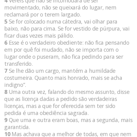
4
Vereis que não se incomodará de ser
movimentado, não se queixará do lugar, nem
reclamará por o terem largado.
5
Se for colocado numa cátedra, vai olhar para
baixo, não para cima. Se for vestido de púrpura, vai
ficar duas vezes mais pálido.
6
Esse é o verdadeiro obediente: não fica pensando
em por quê foi mudado, não se importa com o
lugar onde o puseram, não fica pedindo para ser
transferido.
7
Se lhe dão um cargo, mantém a humildade
costumeira. Quanto mais honrado, mais se acha
indigno”.
8
Uma outra vez, falando do mesmo assunto, disse
que as licença dadas a pedido são verdadeiras
licenças, mas a que for oferecida sem ter sido
pedida é uma obediência sagrada.
9
Que uma e outra eram boas, mas a segunda, mais
garantida.
10
Mas achava que a melhor de todas, em que nem