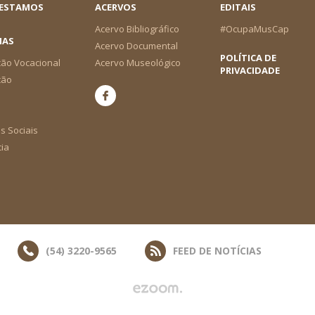
 ESTAMOS
ACERVOS
EDITAIS
Acervo Bibliográfico
#OcupaMusCap
IAS
Acervo Documental
POLÍTICA DE
ão Vocacional
Acervo Museológico
PRIVACIDADE
ção
s Sociais
cia
(54) 3220-9565
FEED DE NOTÍCIAS