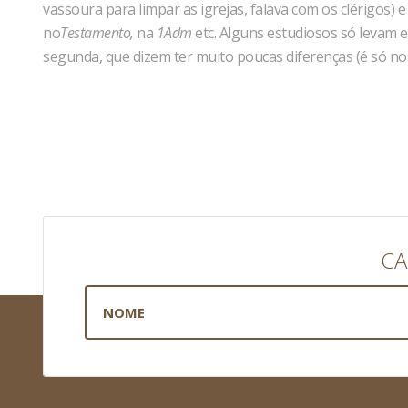
vassoura para limpar as igrejas, falava com os clérigos
no
Testamento,
na
1Adm
etc. Alguns estudiosos só levam 
segunda, que dizem ter muito poucas diferenças (é só nos ns
CA