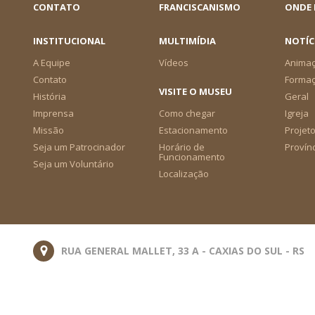
CONTATO
FRANCISCANISMO
ONDE
INSTITUCIONAL
MULTIMÍDIA
NOTÍC
A Equipe
Vídeos
Animaç
Contato
Forma
VISITE O MUSEU
História
Geral
Imprensa
Como chegar
Igreja
Missão
Estacionamento
Projeto
Seja um Patrocinador
Horário de
Provín
Funcionamento
Seja um Voluntário
Localização
RUA GENERAL MALLET, 33 A - CAXIAS DO SUL - RS