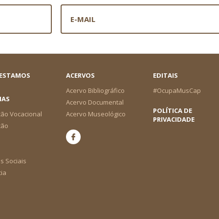
 ESTAMOS
ACERVOS
EDITAIS
Acervo Bibliográfico
#OcupaMusCap
IAS
Acervo Documental
POLÍTICA DE
ão Vocacional
Acervo Museológico
PRIVACIDADE
ção
s Sociais
cia