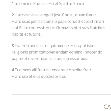
1
In nomine Patris et Filii et Spiritus Sancti!
2
Haec est vita evangelii Jesu Christi, quam frater
Franciscus petiit a domino papa concedi et confirmari
sibi. Et ille concessit et confirmavit sibi et suis fratribus
habitis et futuris.
3
Frater Franciscus et quicumque erit caput istius
religionis promittat obedientiam domino Innocentio
papae et reverentiam et suis successoribus.
4
Et omnes alii fratres teneantur obedire fratri
Francisco et eius successoribus.
CA