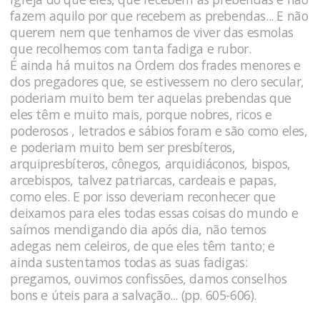
fazem aquilo por que recebem as prebendas... E não
querem nem que tenhamos de viver das esmolas
que recolhemos com tanta fadiga e rubor.
É ainda há muitos na Ordem dos frades menores e
dos pregadores que, se estivessem no clero secular,
poderiam muito bem ter aquelas prebendas que
eles têm e muito mais, porque nobres, ricos e
poderosos , letrados e sábios foram e são como eles,
e poderiam muito bem ser presbíteros,
arquipresbíteros, cônegos, arquidiáconos, bispos,
arcebispos, talvez patriarcas, cardeais e papas,
como eles. E por isso deveriam reconhecer que
deixamos para eles todas essas coisas do mundo e
saímos mendigando dia após dia, não temos
adegas nem celeiros, de que eles têm tanto; e
ainda sustentamos todas as suas fadigas:
pregamos, ouvimos confissões, damos conselhos
bons e úteis para a salvação... (pp. 605-606).