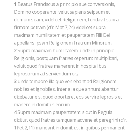
1
Beatus Franciscus a principio sue conversionis,
Domino cooperante, velut sapiens seipsum et
domum suam, videlicet Religionem, fundavit supra
firmam petram (cfr. Mat 7,24) videlicet supra
maximam humilitatem et paupertatem Filii Dei
appellans ipsam Religionem Fratrum Minorum.
2
Supra maximam humilitatem: unde in principio
Religionis, postquam fratres ceperunt multiplicari,
voluit quod fratres manerent in hospitalibus
leprosorum ad serviendum eis;
3
unde tempore illo quo veniebant ad Religionem
nobiles et ignobiles, inter alia que annuntiabantur
dicebatur eis, quod oporteret eos servire leprosis et
manere in domibus eorum.
4
Supra maximam paupertatem: sicut in Regula
dicitur, quod fratres tamquam advene et peregrini (cfr.
1Pet 2,11) maneant in domibus, in quibus permanent,