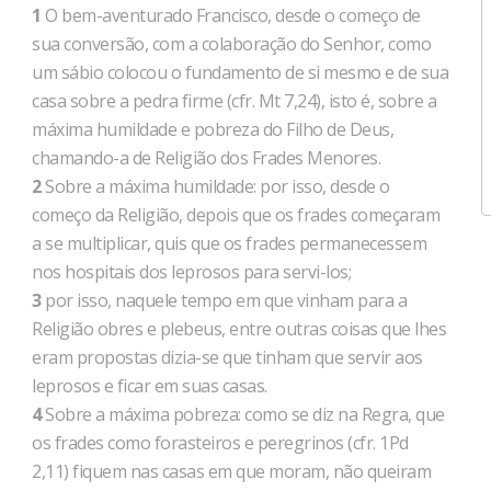
1
O bem-aventurado Francisco, desde o começo de
sua conversão, com a colaboração do Senhor, como
um sábio colocou o fundamento de si mesmo e de sua
casa sobre a pedra firme (cfr. Mt 7,24), isto é, sobre a
máxima humildade e pobreza do Filho de Deus,
chamando-a de Religião dos Frades Menores.
2
Sobre a máxima humildade: por isso, desde o
começo da Religião, depois que os frades começaram
a se multiplicar, quis que os frades permanecessem
nos hospitais dos leprosos para servi-los;
3
por isso, naquele tempo em que vinham para a
Religião obres e plebeus, entre outras coisas que lhes
eram propostas dizia-se que tinham que servir aos
leprosos e ficar em suas casas.
4
Sobre a máxima pobreza: como se diz na Regra, que
os frades como forasteiros e peregrinos (cfr. 1Pd
2,11) fiquem nas casas em que moram, não queiram