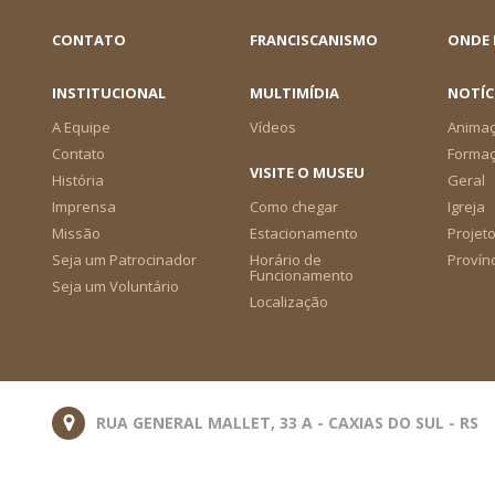
CONTATO
FRANCISCANISMO
ONDE
INSTITUCIONAL
MULTIMÍDIA
NOTÍC
A Equipe
Vídeos
Animaç
Contato
Forma
VISITE O MUSEU
História
Geral
Imprensa
Como chegar
Igreja
Missão
Estacionamento
Projeto
Seja um Patrocinador
Horário de
Provín
Funcionamento
Seja um Voluntário
Localização
RUA GENERAL MALLET, 33 A - CAXIAS DO SUL - RS