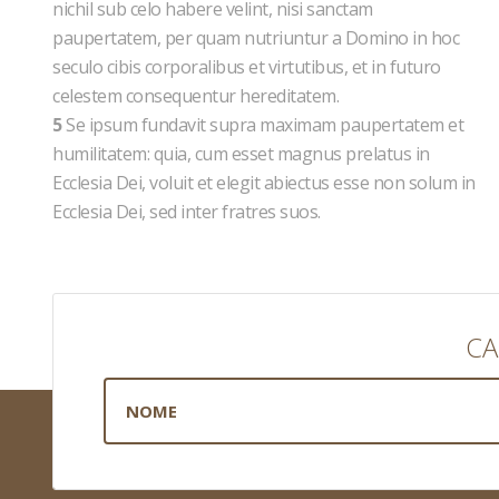
nichil sub celo habere velint, nisi sanctam
paupertatem, per quam nutriuntur a Domino in hoc
seculo cibis corporalibus et virtutibus, et in futuro
celestem consequentur hereditatem.
5
Se ipsum fundavit supra maximam paupertatem et
humilitatem: quia, cum esset magnus prelatus in
Ecclesia Dei, voluit et elegit abiectus esse non solum in
Ecclesia Dei, sed inter fratres suos.
CA