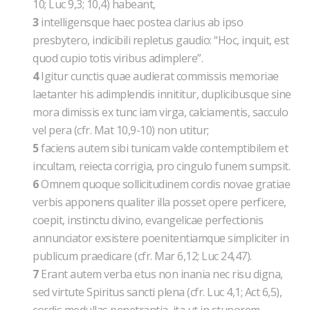
10; Luc 9,3; 10,4) habeant,
3
intelligensque haec postea clarius ab ipso
presbytero, indicibili repletus gaudio: “Hoc, inquit, est
quod cupio totis viribus adimplere”.
4
Igitur cunctis quae audierat commissis memoriae
laetanter his adimplendis innititur, duplicibusque sine
mora dimissis ex tunc iam virga, calciamentis, sacculo
vel pera (cfr. Mat 10,9-10) non utitur;
5
faciens autem sibi tunicam valde contemptibilem et
incultam, reiecta corrigia, pro cingulo funem sumpsit.
6
Omnem quoque sollicitudinem cordis novae gratiae
verbis apponens qualiter illa posset opere perficere,
coepit, instinctu divino, evangelicae perfectionis
annunciator exsistere poenitentiamque simpliciter in
publicum praedicare (cfr. Mar 6,12; Luc 24,47).
7
Erant autem verba etus non inania nec risu digna,
sed virtute Spiritus sancti plena (cfr. Luc 4,1; Act 6,5),