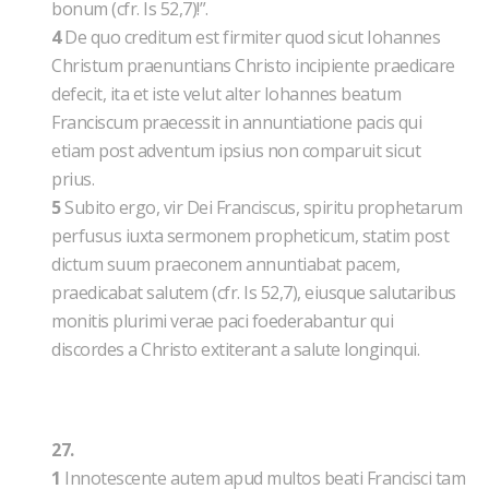
bonum (cfr. Is 52,7)!”.
4
De quo creditum est firmiter quod sicut Iohannes
Christum praenuntians Christo incipiente praedicare
defecit, ita et iste velut alter Iohannes beatum
Franciscum praecessit in annuntiatione pacis qui
etiam post adventum ipsius non comparuit sicut
prius.
5
Subito ergo, vir Dei Franciscus, spiritu prophetarum
perfusus iuxta sermonem propheticum, statim post
dictum suum praeconem annuntiabat pacem,
praedicabat salutem (cfr. Is 52,7), eiusque salutaribus
monitis plurimi verae paci foederabantur qui
discordes a Christo extiterant a salute longinqui.
27.
1
Innotescente autem apud multos beati Francisci tam