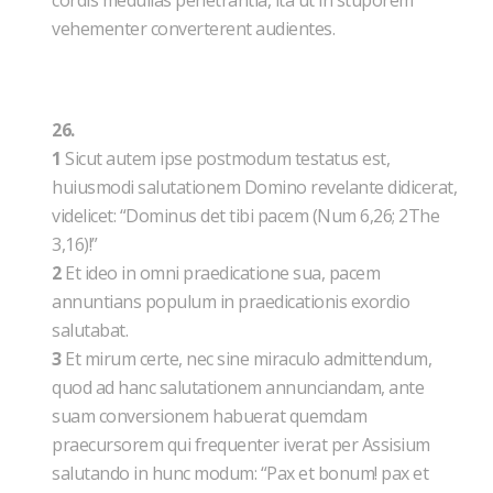
cordis medullas penetrantia, ita ut in stuporem
vehementer converterent audientes.
26.
1
Sicut autem ipse postmodum testatus est,
huiusmodi salutationem Domino revelante didicerat,
videlicet: “Dominus det tibi pacem (Num 6,26; 2The
3,16)!”
2
Et ideo in omni praedicatione sua, pacem
annuntians populum in praedicationis exordio
salutabat.
3
Et mirum certe, nec sine miraculo admittendum,
quod ad hanc salutationem annunciandam, ante
suam conversionem habuerat quemdam
praecursorem qui frequenter iverat per Assisium
salutando in hunc modum: “Pax et bonum! pax et