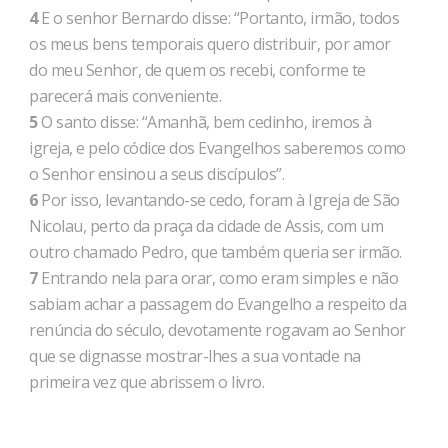
4
E o senhor Bernardo disse: “Portanto, irmão, todos
os meus bens temporais quero distribuir, por amor
do meu Senhor, de quem os recebi, conforme te
parecerá mais conveniente.
5
O santo disse: “Amanhã, bem cedinho, iremos à
igreja, e pelo códice dos Evangelhos saberemos como
o Senhor ensinou a seus discípulos”.
6
Por isso, levantando-se cedo, foram à Igreja de São
Nicolau, perto da praça da cidade de Assis, com um
outro chamado Pedro, que também queria ser irmão.
7
Entrando nela para orar, como eram simples e não
sabiam achar a passagem do Evangelho a respeito da
renúncia do século, devotamente rogavam ao Senhor
que se dignasse mostrar-lhes a sua vontade na
primeira vez que abrissem o livro.