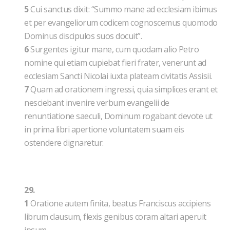
5
Cui sanctus dixit: “Summo mane ad ecclesiam ibimus
et per evangeliorum codicem cognoscemus quomodo
Dominus discipulos suos docuit”.
6
Surgentes igitur mane, cum quodam alio Petro
nomine qui etiam cupiebat fieri frater, venerunt ad
ecclesiam Sancti Nicolai iuxta plateam civitatis Assisii.
7
Quam ad orationem ingressi, quia simplices erant et
nesciebant invenire verbum evangelii de
renuntiatione saeculi, Dominum rogabant devote ut
in prima libri apertione voluntatem suam eis
ostendere dignaretur.
29.
1
Oratione autem finita, beatus Franciscus accipiens
librum clausum, flexis genibus coram altari aperuit