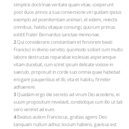
simplicis doctrinae veritate quam vitae, coeperunt
post duos annos a sua conversione viri quidam ipsius
exemplo ad poenitentiam animari, et eidem, reiectis
omnibus, habitu vitaque coniungi, quorum primus
extitit frater Bernardus sanctae memoriae.
2
Qui considerans constantiam et fervorem beati
Francisci in divino servitio, quomodo scilicet cum multo
labore destructas reparabat ecclesias asperamque
vitam ducebat, cum sciret ipsum delicate vixisse in
saeculo, proposuit in corde suo omnia quae habebat
erogare pauperibus et illi, vita et habitu, firmiter
adhaerere.
3
Quadam ergo die secreto ad virum Dei accedens, ei
suum propositum revelavit, condixitque cum illo ut tali
sero veniret ad eum.
4
Beatus autem Franciscus, gratias agens Deo
tanquam nullum adhuc socium habens, gavisus est