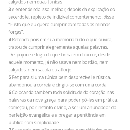
calçados nem duas túnicas,
3
e entendendo isso melhor, depois da explicação do
sacerdote, repleto de indizível contentamento, disse:
“É isto que eu quero cumprir com todas as minhas
forças”.
4
Retendo pois em sua memória tudo o que ouvira,
tratou de cumprir alegremente aquelas palavras.
Despojou-se logo do que tinha em dobro e, desde
aquele momento, já não usava nem bordão, nem
calçados, nem sacola ou alforje.
5
Fez para si uma túnica bem desprezível e rústica,
abandonou a correia e cingiu-se com uma corda.
6
Colocando também toda solicitude do coração nas
palavras da nova graça, para poder pô-las em prática,
começou, por instinto divino, a ser um anunciador da
perfeição evangélica e a pregar a penitência em
público com simplicidade.