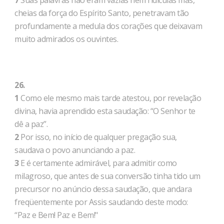
7
Suas palavras não eram vazias nem ridículas mas,
cheias da força do Espírito Santo, penetravam tão
profundamente a medula dos corações que deixavam
muito admirados os ouvintes.
26.
1
Como ele mesmo mais tarde atestou, por revelação
divina, havia aprendido esta saudação: “O Senhor te
dê a paz”.
2
Por isso, no início de qualquer pregação sua,
saudava o povo anunciando a paz.
3
E é certamente admirável, para admitir como
milagroso, que antes de sua conversão tinha tido um
precursor no anúncio dessa saudação, que andara
freqüentemente por Assis saudando deste modo:
“Paz e Bem! Paz e Bem!"