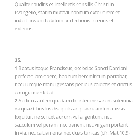
Qualiter auditis et intelleetis consillis Christi in
Evangelio, statim mutavit habitum exteriorem et
induit novum habitum perfectionis interius et
exterius.
25.
1
Beatus itaque Franciscus, ecclesiae Sancti Damiani
perfecto iam opere, habitum heremiticum portabat,
baculumque manu gestans pedibus calciatis et cinctus
corrigia incedebat.
2
Audiens autem quadam die inter missarum solemnia
ea quae Christus discipulis ad praedicandum missis
loquitur, ne scilicet aururn vel argentum, nec
sacculum vel peram, nec panem, nec virgam portent
in via, nec calciamenta nec duas tunicas (cfr. Mat 10,9-