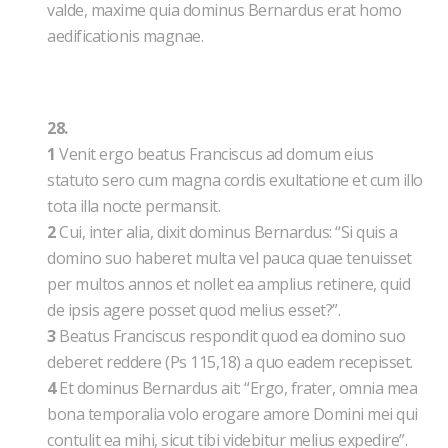
valde, maxime quia dominus Bernardus erat homo
aedificationis magnae.
28.
1
Venit ergo beatus Franciscus ad domum eius
statuto sero cum magna cordis exultatione et cum illo
tota illa nocte permansit.
2
Cui, inter alia, dixit dominus Bernardus: “Si quis a
domino suo haberet multa vel pauca quae tenuisset
per multos annos et nollet ea amplius retinere, quid
de ipsis agere posset quod melius esset?”.
3
Beatus Franciscus respondit quod ea domino suo
deberet reddere (Ps 115,18) a quo eadem recepisset.
4
Et dominus Bernardus ait: “Ergo, frater, omnia mea
bona temporalia volo erogare amore Domini mei qui
contulit ea mihi, sicut tibi videbitur melius expedire”.