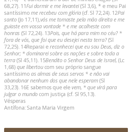
68,27). 11
Fui dormir e me levantei
(Sl 3,6), * e meu Pai
santíssimo
me recebeu com glória
(cf. Sl 72,24). 12
Pai
santo
(Jo 17,11),
vós me tomaste pela mão direita e me
guiaste em vossa vontade * e me acolheste com
honras
(Sl 72,24). 13
Pois, que há para mim no céu? *
fora de vós, que foi que eu desejei nesta terra?
(Sl
72,25). 14Reparai e
reconhecei que eu sou Deus, diz o
Senhor; * dominarei sobre as nações e sobre toda a
terra
(Sl 45,11). 15
Bendito o Senhor Deus de Israel,
(Lc
1,68)
que libertou
com seu próprio sangue
santíssimo
as almas de seus servos * e não vai
abandonar nenhum dos que nele esperam
(Sl
33,23). 16E sabemos que ele
vem, * que virá para
julgar o mundo
com justiça (cf. Sl 95,13).
Vésperas
Antífona: Santa Maria Virgem