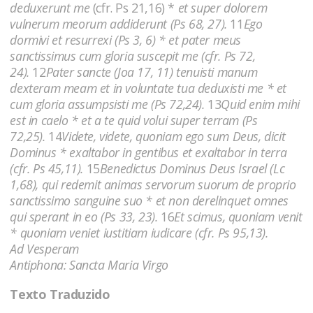
deduxerunt me
(cfr. Ps 21,16) *
et super dolorem
vulnerum meorum addiderunt (Ps 68, 27).
11
Ego
dormivi et resurrexi (Ps 3, 6) * et pater meus
sanctissimus cum gloria suscepit me (cfr. Ps 72,
24).
12
Pater sancte (Joa 17, 11) tenuisti manum
dexteram meam et in voluntate tua deduxisti me * et
cum gloria assumpsisti me (Ps 72,24).
13
Quid enim mihi
est in caelo * et a te quid volui super terram (Ps
72,25).
14
Videte, videte, quoniam ego sum Deus, dicit
Dominus * exaltabor in gentibus et exaltabor in terra
(cfr. Ps 45,11).
15
Benedictus Dominus Deus Israel (Lc
1,68), qui redemit animas servorum suorum de proprio
sanctissimo sanguine suo * et non derelinquet omnes
qui sperant in eo (Ps 33, 23).
16
Et scimus, quoniam venit
* quoniam veniet iustitiam iudicare (cfr. Ps 95,13).
Ad Vesperam
Antiphona: Sancta Maria Virgo
Texto Traduzido