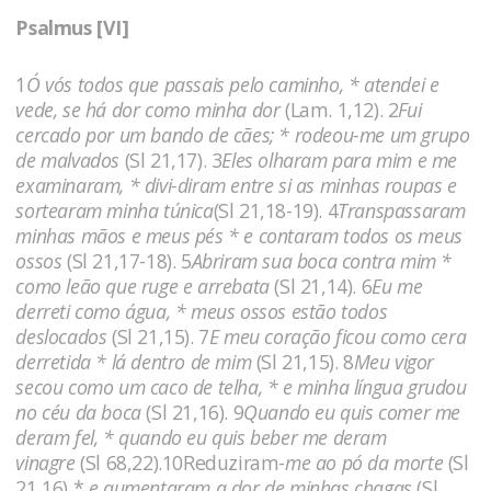
Psalmus [VI]
1
Ó vós todos que passais pelo caminho, * atendei e
vede, se há dor como minha dor
(Lam. 1,12). 2
Fui
cercado por um bando de cães; * rodeou-me um grupo
de malvados
(Sl 21,17). 3
Eles olharam para mim e me
examinaram, * divi-diram entre si as minhas roupas e
sortearam minha túnica
(Sl 21,18-19). 4
Transpassaram
minhas mãos e meus pés * e contaram todos os meus
ossos
(Sl 21,17-18). 5
Abriram sua boca contra mim *
como leão que ruge e arrebata
(Sl 21,14). 6
Eu me
derreti como água, * meus ossos estão todos
deslocados
(Sl 21,15). 7
E meu coração ficou como cera
derretida * lá dentro de mim
(Sl 21,15). 8
Meu vigor
secou como um caco de telha, * e minha língua grudou
no céu da boca
(Sl 21,16). 9
Quando eu quis comer me
deram fel, * quando eu quis beber me deram
vinagre
(Sl 68,22).10Reduziram-
me ao pó da morte
(Sl
21,16) *
e aumentaram a dor de minhas chagas
(Sl