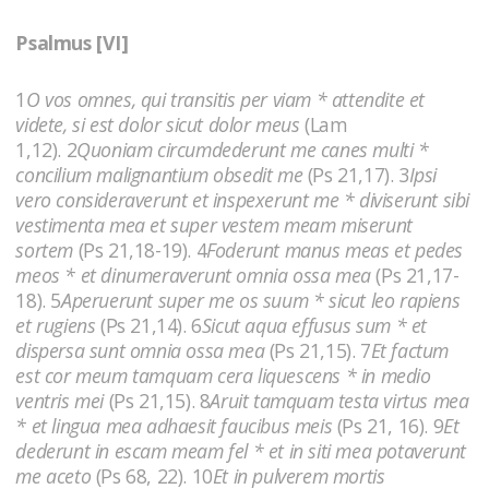
Psalmus [VI]
1
O vos omnes, qui transitis per viam * attendite et
videte, si est dolor sicut dolor meus
(Lam
1,12). 2
Quoniam circumdederunt me canes multi *
concilium malignantium obsedit me
(Ps 21,17). 3
Ipsi
vero consideraverunt et inspexerunt me * diviserunt sibi
vestimenta mea et super vestem meam miserunt
sortem
(Ps 21,18-19). 4
Foderunt manus meas et pedes
meos * et dinumeraverunt omnia ossa mea
(Ps 21,17-
18). 5
Aperuerunt super me os suum * sicut leo rapiens
et rugiens
(Ps 21,14). 6
Sicut aqua effusus sum * et
dispersa sunt omnia ossa mea
(Ps 21,15). 7
Et factum
est cor meum tamquam cera liquescens * in medio
ventris mei
(Ps 21,15). 8
Aruit tamquam testa virtus mea
* et lingua mea adhaesit faucibus meis
(Ps 21, 16). 9
Et
dederunt in escam meam fel * et in siti mea potaverunt
me aceto
(Ps 68, 22). 10
Et in pulverem mortis