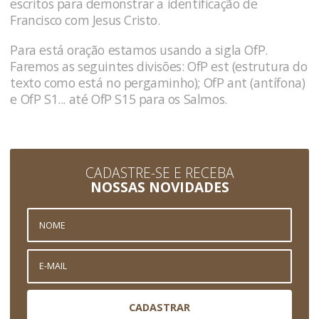
escritos para demonstrar a identificação de
Francisco com Jesus Cristo.
Para está oração estamos usando a sigla OfP.
Faremos as seguintes divisões: OfP est (estrutura do
texto como está no pergaminho); OfP ant (antífona)
e OfP S1... até OfP S15 para os Salmos.
CADASTRE-SE E RECEBA
NOSSAS NOVIDADES
CADASTRAR