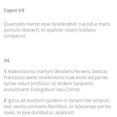
Caput VII
Quamodo martyr esse desiderabat; nautas a maris
periculo liberavit; et qualiter coram Soldano
comparuit.
34.
1
Ardentissimo martyrii desiderio fervens, beatus
Franciscus sexto conversionis suae anno ad partes
Syriae voluit proficisci, ut ibidem Saracenis
annuntiaret Evangelium Iesu Christi.
2
Igitur ad eundum quidem in Syriam iter arripuit;
sed, ventis contrariis flantibus, in Sclavoniae partes
navis, in que ducebatur, applicuit.