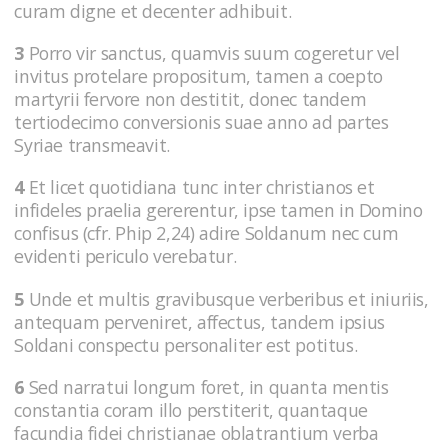
curam digne et decenter adhibuit.
3
Porro vir sanctus, quamvis suum cogeretur vel
invitus protelare propositum, tamen a coepto
martyrii fervore non destitit, donec tandem
tertiodecimo conversionis suae anno ad partes
Syriae transmeavit.
4
Et licet quotidiana tunc inter christianos et
infideles praelia gererentur, ipse tamen in Domino
confisus (cfr. Phip 2,24) adire Soldanum nec cum
evidenti periculo verebatur.
5
Unde et multis gravibusque verberibus et iniuriis,
antequam perveniret, affectus, tandem ipsius
Soldani conspectu personaliter est potitus.
6
Sed narratui longum foret, in quanta mentis
constantia coram illo perstiterit, quantaque
facundia fidei christianae oblatrantium verba