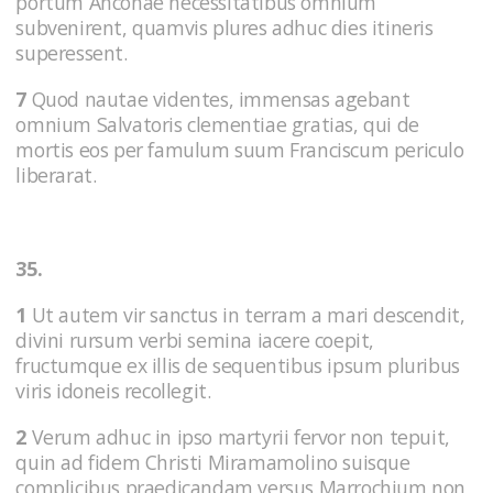
portum Anconae necessitatibus omnium
subvenirent, quamvis plures adhuc dies itineris
superessent.
7
Quod nautae videntes, immensas agebant
omnium Salvatoris clementiae gratias, qui de
mortis eos per famulum suum Franciscum periculo
liberarat.
35.
1
Ut autem vir sanctus in terram a mari descendit,
divini rursum verbi semina iacere coepit,
fructumque ex illis de sequentibus ipsum pluribus
viris idoneis recollegit.
2
Verum adhuc in ipso martyrii fervor non tepuit,
quin ad fidem Christi Miramamolino suisque
complicibus praedicandam versus Marrochium non