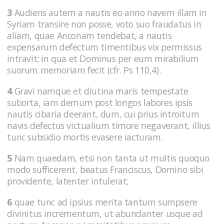
3
Audiens autem a nautis eo anno navem illam in
Syriam transire non posse, voto suo fraudatus in
aliam, quae Anconam tendebat, a nautis
expensarum defectum timentibus vix permissus
intravit; in qua et Dominus per eum mirabilium
suorum memoriam fecit (cfr. Ps 110,4).
4
Gravi namque et diutina maris tempestate
suborta, iam demum post longos labores ipsis
nautis cibaria deerant, dum, cui prius introitum
navis defectus victualium timore negaverant, illius
tunc subsidio mortis evasere iacturam.
5
Nam quaedam, etsi non tanta ut multis quoquo
modo sufficerent, beatus Franciscus, Domino sibi
providente, latenter intulerat;
6
quae tunc ad ipsius merita tantum sumpsere
divinitus incrementum, ut abundanter usque ad