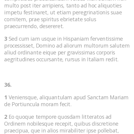
multo post iter arripiens, tanto ad hoc aliquoties
impetu festinaret, ut etiam peregrinationis suae
comitem, prae spiritus ebrietate solus
praecurrendo, desereret.
3
Sed cum iam usque in Hispaniam ferventissime
processisset, Domino ad aliorum multorum salutem
aliud ordinante eique per gravissimas corporis
aegritudines occursante, rursus in Italiam redit.
36.
1
Veniensque, aliquantulam apud Sanctam Mariam
de Portiuncula moram fecit.
2
Eo quoque tempore quosdam litteratos ad
Ordinem nobilesque recepit, quibus discretione
praecipua, que in alios mirabiliter ipse pollebat,