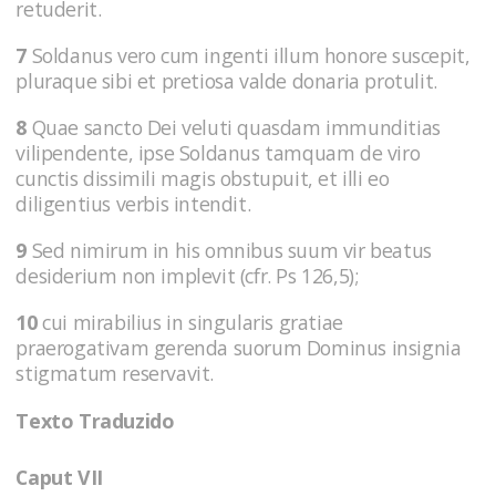
retuderit.
7
Soldanus vero cum ingenti illum honore suscepit,
pluraque sibi et pretiosa valde donaria protulit.
8
Quae sancto Dei veluti quasdam immunditias
vilipendente, ipse Soldanus tamquam de viro
cunctis dissimili magis obstupuit, et illi eo
diligentius verbis intendit.
9
Sed nimirum in his omnibus suum vir beatus
desiderium non implevit (cfr. Ps 126,5);
10
cui mirabilius in singularis gratiae
praerogativam gerenda suorum Dominus insignia
stigmatum reservavit.
Texto Traduzido
Caput VII