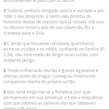
admiravelmente para com os outros.
3
Todavia, embora obrigado contra a vontade a pro­
telar o seu propósito, o santo não desistiu do
fervoroso desejo de martírio que já iniciara; até que,
no décimo terceiro ano de sua conversão, fez a
travessia para a Síria.
4
E ainda que houvesse combates quotidianos
entre os cristãos e os infiéis, confiando no Senhor (Fl
2,24), não teve medo de dirigir-se ao sultão, com
evidente perigo.
5
Tendo enfrentado muitas e graves agressões e
ofensas antes de chegar, conseguiu finalmente
comparecer diante do próprio sultão.
6
Mas seria longo narrar a fortaleza com que
permaneceu em sua presença, e toda a eloqüência
com que rebateu as palavras dos que ladra­vam
contra a fé cristã.