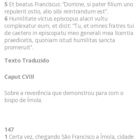
5
Et beatus Franciscus: “Domine, si pater filium uno
repulerit ostio, alio sibi reintrandum est”.
6
Humilitate victus episcopus alacri vultu
complexatur eum, et dicit: “Tu, et omnes fratres tui
de caetero in episcopatu meo generali mea licentia
praedicetis, quoniam istud humilitas sancta
promeruit”.
Texto Traduzido
Caput CVIII
Sobre a reverência que demonstrou para com o
bispo de Ímola.
147
1
Certa vez, chegando São Francisco a Ímola, cidade