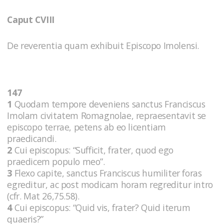
Caput CVIII
De reverentia quam exhibuit Episcopo Imolensi.
147
1
Quodam tempore deveniens sanctus Franciscus
Imolam civitatem Romagnolae, repraesentavit se
episcopo terrae, petens ab eo licentiam
praedicandi.
2
Cui episcopus: “Sufficit, frater, quod ego
praedicem populo meo”.
3
Flexo capite, sanctus Franciscus humiliter foras
egreditur, ac post modicam horam regreditur intro
(cfr. Mat 26,75.58).
4
Cui episcopus: “Quid vis, frater? Quid iterum
quaeris?”