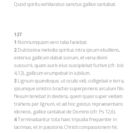
Quod spiritu exhilaratus sanctus gallice cantabat.
127
1
Nonnumquam vero talia faciebat.
2
Dulcissima melodia spiritus intra ipsum ebulliens,
exterius gallicum dabat sonum, et vena divini
sussurrii, quam auris eius suscipiebat furtive (cfr. Iob
4,12), gallicum erumpebat in iubilum.
3
Lignum quandoque, ut oculis vidi, colligebat e terra,
ipsumque sinistro brachio superponens arculum filo
flexum tenebat in dextera, quem quasi super viellam
trahens per lignum, et ad hoc gestus repraesentans
idoneos, gallice cantabat de Domino (cfr. Ps 12,6).
4
Terminabantur tota haec tripudia frequenter in
lacrimas, et in passionis Christi compassionem hic