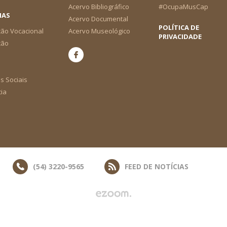
Acervo Bibliográfico
#OcupaMusCap
IAS
Acervo Documental
POLÍTICA DE
ão Vocacional
Acervo Museológico
PRIVACIDADE
ção
s Sociais
cia
(54) 3220-9565
FEED DE NOTÍCIAS