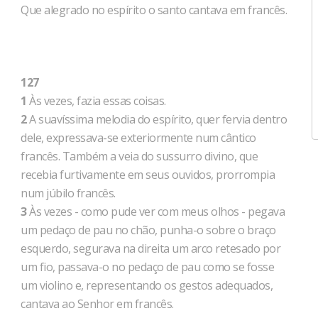
Que alegrado no espírito o santo cantava em francês.
127
1
Às vezes, fazia essas coisas.
2
A suavíssima melodia do espírito, quer fervia dentro
dele, expressava-se exteriormente num cântico
francês. Também a veia do sussurro divino, que
recebia furtivamente em seus ouvidos, prorrompia
num júbilo francês.
3
Às vezes - como pude ver com meus olhos - pegava
um pedaço de pau no chão, punha-o sobre o braço
esquerdo, segurava na direita um arco retesado por
um fio, passava-o no pedaço de pau como se fosse
um violino e, representando os gestos adequados,
cantava ao Senhor em francês.