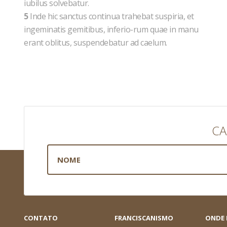
iubilus solvebatur.
5
Inde hic sanctus continua trahebat suspiria, et
ingeminatis gemitibus, inferio-rum quae in manu
erant oblitus, suspendebatur ad caelum.
CA
CONTATO
FRANCISCANISMO
ONDE