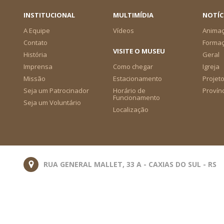
INSTITUCIONAL
MULTIMÍDIA
NOTÍC
A Equipe
Vídeos
Animaç
Contato
Forma
VISITE O MUSEU
História
Geral
Imprensa
Como chegar
Igreja
Missão
Estacionamento
Projeto
Seja um Patrocinador
Horário de
Provín
Funcionamento
Seja um Voluntário
Localização
RUA GENERAL MALLET, 33 A - CAXIAS DO SUL - RS