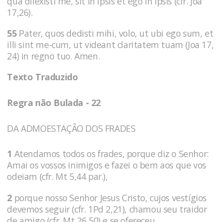
qua dilexisti me, sit in ipsis et ego in ipsis (cfr. Joa
17,26).
55
Pater, quos dedisti mihi, volo, ut ubi ego sum, et
illi sint me-cum, ut videant claritatem tuam (Joa 17,
24) in regno tuo. Amen.
Texto Traduzido
Regra não Bulada - 22
DA ADMOESTAÇÃO DOS FRADES
1
Atendamos todos os frades, porque diz o Senhor:
Amai os vossos inimigos e fazei o bem aos que vos
odeiam (cfr. Mt 5,44 par.),
2
porque nosso Senhor Jesus Cristo, cujos vestígios
devemos seguir (cfr. 1Pd 2,21), chamou seu traidor
de amigo (cfr. Mt 26,50) e se ofereceu