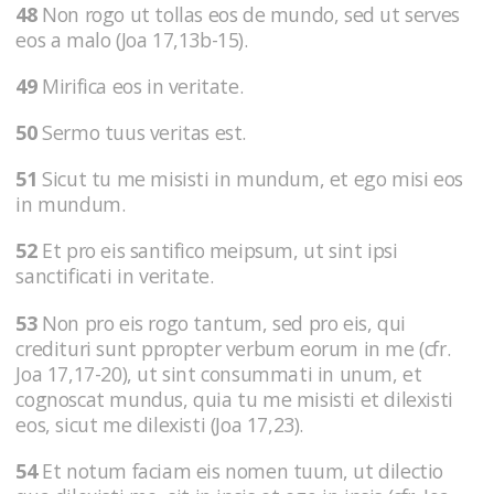
48
Non rogo ut tollas eos de mundo, sed ut serves
eos a malo (Joa 17,13b-15).
49
Mirifica eos in veritate.
50
Sermo tuus veritas est.
51
Sicut tu me misisti in mundum, et ego misi eos
in mundum.
52
Et pro eis santifico meipsum, ut sint ipsi
sanctificati in veritate.
53
Non pro eis rogo tantum, sed pro eis, qui
credituri sunt ppropter verbum eorum in me (cfr.
Joa 17,17-20), ut sint consummati in unum, et
cognoscat mundus, quia tu me misisti et dilexisti
eos, sicut me dilexisti (Joa 17,23).
54
Et notum faciam eis nomen tuum, ut dilectio