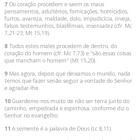
7
Do coração procedem e saem os maus
pensamentos, adultérios, fornicações, homicídios,
furtos, avareza, maldade, dolo, impudicícia, inveja,
falsos testemunhos, blasfêmias, insensatez (cfr. Mc
7,21-23; Mt 15,19).
8
Todos estes males procedem de dentro, do
coração do homem (cfr. Mc 7,73) e "são essas coisas
que mancham o homem" (Mt 15,20).
9
Mas agora, depois que deixamos o mundo, nada
temos que fazer senão seguir a vontade do Senhor
e agradar-lhe.
10
Guardemo-nos muito de não ser terra junto do
caminho, empedrada e espinhosa, conforme diz o
Senhor no evangelho:
11
A semente é a palavra de Deus (Lc 8,11).