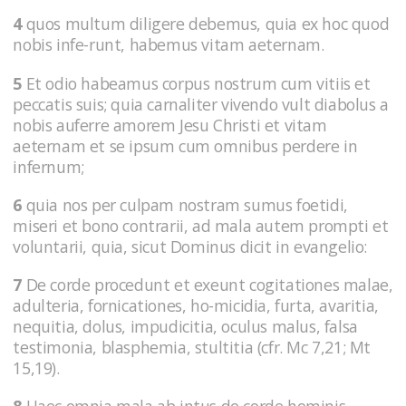
4
quos multum diligere debemus, quia ex hoc quod
nobis infe-runt, habemus vitam aeternam.
5
Et odio habeamus corpus nostrum cum vitiis et
peccatis suis; quia carnaliter vivendo vult diabolus a
nobis auferre amorem Jesu Christi et vitam
aeternam et se ipsum cum omnibus perdere in
infernum;
6
quia nos per culpam nostram sumus foetidi,
miseri et bono contrarii, ad mala autem prompti et
voluntarii, quia, sicut Dominus dicit in evangelio:
7
De corde procedunt et exeunt cogitationes malae,
adulteria, fornicationes, ho-micidia, furta, avaritia,
nequitia, dolus, impudicitia, oculus malus, falsa
testimonia, blasphemia, stultitia (cfr. Mc 7,21; Mt
15,19).