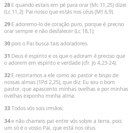
28
E quando estais em pé para orar (Mc 11,25) dizei
(Lc 11,2): Pai nosso que estás nos céus (Mt 6,9).
29
E adoremo-lo de coração puro, porque é preciso
orar sempre e não desfalecer (Lc 18,1);
30
pois o Pai busca tais adoradores.
31
Deus é espírito e os que o adoram é preciso que
o adorem em espírito e verdade (cfr. Jo 4,23-24).
32
E recorramos a ele como ao pastor e bispo de
nossas almas (1Pd 2,25), que diz: Eu sou o bom
pastor, que apascento minhas ovelhas e por minhas
ovelhas exponho minha alma.
33
Todos vós sois irmãos;
34
e não chameis pai entre vós sobre a terra, pois
um só é o vosso Pai, que está nos céus.