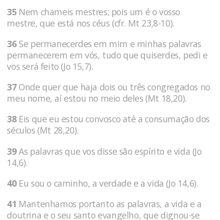
35
Nem chameis mestres; pois um é o vosso
mestre, que está nos céus (cfr. Mt 23,8-10).
36
Se permanecerdes em mim e minhas palavras
permanecerem em vós, tudo que quiserdes, pedi e
vos será feito (Jo 15,7).
37
Onde quer que haja dois ou três congregados no
meu nome, aí estou no meio deles (Mt 18,20).
38
Eis que eu estou convosco até a consumação dos
séculos (Mt 28,20).
39
As palavras que vos disse são espírito e vida (Jo
14,6).
40
Eu sou o caminho, a verdade e a vida (Jo 14,6).
41
Mantenhamos portanto as palavras, a vida e a
doutrina e o seu santo evangelho, que dignou-se