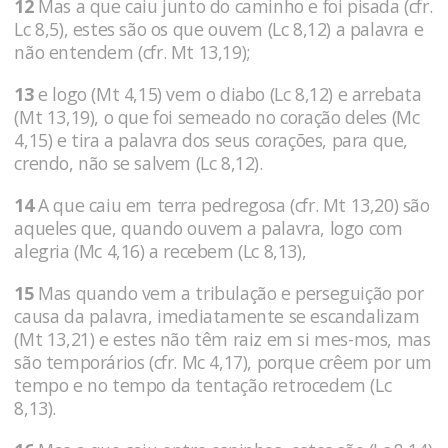
12
Mas a que caiu junto do caminho e foi pisada (cfr.
Lc 8,5), estes são os que ouvem (Lc 8,12) a palavra e
não entendem (cfr. Mt 13,19);
13
e logo (Mt 4,15) vem o diabo (Lc 8,12) e arrebata
(Mt 13,19), o que foi semeado no coração deles (Mc
4,15) e tira a palavra dos seus corações, para que,
crendo, não se salvem (Lc 8,12).
14
A que caiu em terra pedregosa (cfr. Mt 13,20) são
aqueles que, quando ouvem a palavra, logo com
alegria (Mc 4,16) a recebem (Lc 8,13),
15
Mas quando vem a tribulação e perseguição por
causa da palavra, imediatamente se escandalizam
(Mt 13,21) e estes não têm raiz em si mes-mos, mas
são temporários (cfr. Mc 4,17), porque crêem por um
tempo e no tempo da tentação retrocedem (Lc
8,13).