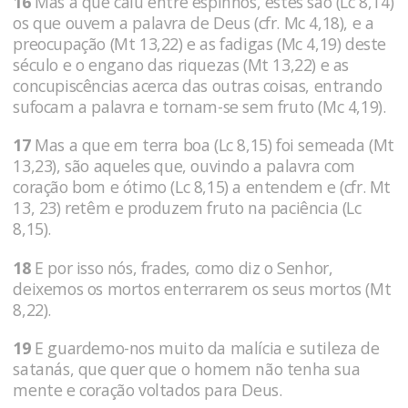
16
Mas a que caiu entre espinhos, estes são (Lc 8,14)
os que ouvem a palavra de Deus (cfr. Mc 4,18), e a
preocupação (Mt 13,22) e as fadigas (Mc 4,19) deste
século e o engano das riquezas (Mt 13,22) e as
concupiscências acerca das outras coisas, entrando
sufocam a palavra e tornam-se sem fruto (Mc 4,19).
17
Mas a que em terra boa (Lc 8,15) foi semeada (Mt
13,23), são aqueles que, ouvindo a palavra com
coração bom e ótimo (Lc 8,15) a entendem e (cfr. Mt
13, 23) retêm e produzem fruto na paciência (Lc
8,15).
18
E por isso nós, frades, como diz o Senhor,
deixemos os mortos enterrarem os seus mortos (Mt
8,22).
19
E guardemo-nos muito da malícia e sutileza de
satanás, que quer que o homem não tenha sua
mente e coração voltados para Deus.