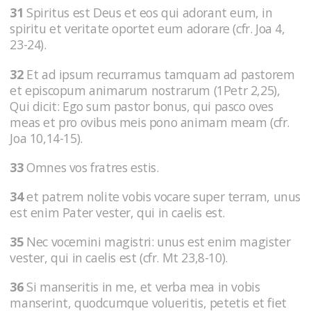
31
Spiritus est Deus et eos qui adorant eum, in
spiritu et veritate oportet eum adorare (cfr. Joa 4,
23-24).
32
Et ad ipsum recurramus tamquam ad pastorem
et episcopum animarum nostrarum (1Petr 2,25),
Qui dicit: Ego sum pastor bonus, qui pasco oves
meas et pro ovibus meis pono animam meam (cfr.
Joa 10,14-15).
33
Omnes vos fratres estis.
34
et patrem nolite vobis vocare super terram, unus
est enim Pater vester, qui in caelis est.
35
Nec vocemini magistri: unus est enim magister
vester, qui in caelis est (cfr. Mt 23,8-10).
36
Si manseritis in me, et verba mea in vobis
manserint, quodcumque volueritis, petetis et fiet