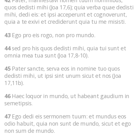
42
Pater, manifestavi nomen tuum hominibus,
quos dedisti mihi (Joa 17,6); quia verba quae dedisti
mihi, dedi eis: et ipsi acceperunt et cognoverunt,
quia a te exivi et crediderunt quia tu me misisti.
43
Ego pro eis rogo, non pro mundo.
44
sed pro his quos dedisti mihi, quia tui sunt et
omnia mea tua sunt (Joa 17,8-10).
45
Pater sancte, serva eos in nomine tuo quos
dedisti mihi, ut ipsi sint unum sicut et nos (Joa
17,11b).
46
Haec loquor in mundo, ut habeant gaudium in
semetipsis.
47
Ego dedi eis sermonem tuum: et mundus eos
odio habuit, quia non sunt de mundo, sicut et ego
non sum de mundo.