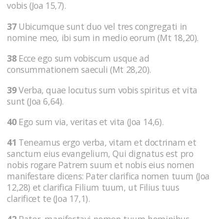
vobis (Joa 15,7).
37
Ubicumque sunt duo vel tres congregati in
nomine meo, ibi sum in medio eorum (Mt 18,20).
38
Ecce ego sum vobiscum usque ad
consummationem saeculi (Mt 28,20).
39
Verba, quae locutus sum vobis spiritus et vita
sunt (Joa 6,64).
40
Ego sum via, veritas et vita (Joa 14,6).
41
Teneamus ergo verba, vitam et doctrinam et
sanctum eius evangelium, Qui dignatus est pro
nobis rogare Patrem suum et nobis eius nomen
manifestare dicens: Pater clarifica nomen tuum (Joa
12,28) et clarifica Filium tuum, ut Filius tuus
clarificet te (Joa 17,1).