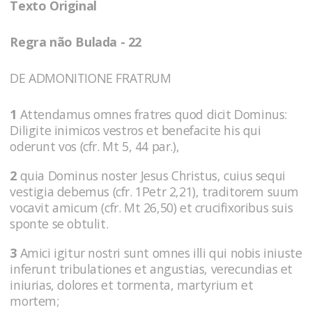
Texto Original
Regra não Bulada - 22
DE ADMONITIONE FRATRUM
1
Attendamus omnes fratres quod dicit Dominus:
Diligite inimicos vestros et benefacite his qui
oderunt vos (cfr. Mt 5, 44 par.),
2
quia Dominus noster Jesus Christus, cuius sequi
vestigia debemus (cfr. 1Petr 2,21), traditorem suum
vocavit amicum (cfr. Mt 26,50) et crucifixoribus suis
sponte se obtulit.
3
Amici igitur nostri sunt omnes illi qui nobis iniuste
inferunt tribulationes et angustias, verecundias et
iniurias, dolores et tormenta, martyrium et
mortem;