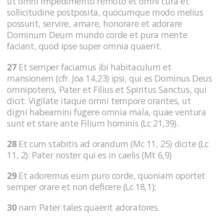
ut omni impedimento remoto et omni cura et
sollicitudine postposita, quocumque modo melius
possunt, servire, amare, honorare et adorare
Dominum Deum mundo corde et pura mente
faciant, quod ipse super omnia quaerit.
27
Et semper faciamus ibi habitaculum et
mansionem (cfr. Joa 14,23) ipsi, qui es Dominus Deus
omnipotens, Pater et Filius et Spiritus Sanctus, qui
dicit: Vigilate itaque omni tempore orantes, ut
digni habeamini fugere omnia mala, quae ventura
sunt et stare ante Filium hominis (Lc 21,39).
28
Et cum stabitis ad orandum (Mc 11, 25) dicite (Lc
11, 2): Pater noster qui es in caelis (Mt 6,9)
29
Et adoremus eum puro corde, quoniam oportet
semper orare et non deficere (Lc 18,1);
30
nam Pater tales quaerit adoratores.