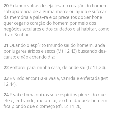
20
E dando voltas deseja levar o coração do homem
sob aparência de alguma mercê ou ajuda e sufocar
da memória a palavra e os preceitos do Senhor e
quer cegar o coração do homem por meio dos
negócios seculares e dos cuidados e aí habitar, como
diz o Senhor:
21
Quando o espírito imundo sai do homem, anda
por lugares áridos e secos (Mt 12,43) buscando des-
canso; e não achando diz:
22
Voltarei para minha casa, de onde saí (Lc 11,24).
23
E vindo encontra-a vazia, varrida e enfeitada (Mt
12,44).
24
E vai e toma outros sete espíritos piores do que
ele e, entrando, moram aí, e o fim daquele homem
fica pior do que o começo (cfr. Lc 11,26).