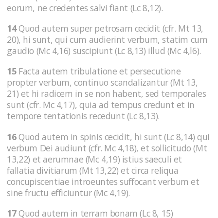
eorum, ne credentes salvi fiant (Lc 8,12).
14
Quod autem super petrosam cecidit (cfr. Mt 13,
20), hi sunt, qui cum audierint verbum, statim cum
gaudio (Mc 4,16) suscipiunt (Lc 8,13) illud (Mc 4,l6).
15
Facta autem tribulatione et persecutione
propter verbum, continuo scandalizantur (Mt 13,
21) et hi radicem in se non habent, sed temporales
sunt (cfr. Mc 4,17), quia ad tempus credunt et in
tempore tentationis recedunt (Lc 8,13).
16
Quod autem in spinis cecidit, hi sunt (Lc 8,14) qui
verbum Dei audiunt (cfr. Mc 4,18), et sollicitudo (Mt
13,22) et aerumnae (Mc 4,19) istius saeculi et
fallatia divitiarum (Mt 13,22) et circa reliqua
concupiscentiae introeuntes suffocant verbum et
sine fructu efficiuntur (Mc 4,19).
17
Quod autem in terram bonam (Lc 8, 15)