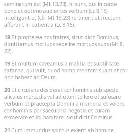
seminatum est (Mt 13,23), hi sunt, qui in corde
bono et optimo audientes verbum (Lc 8,15)
intelligunt et (cfr. Mt 13,23) re-tinent et fructum
afferunt in patientia (Lc 8,15).
18
Et propterea nos fratres, sicut dicit Dominus,
dimittamus mortuos sepelire mortuos suos (Mt 8,
22).
19
Et multum caveamus a malitia et subtilitate
satanae, qui vult, quod homo mentem suam et cor
non habeat ad Deum.
20
Et circuiens desiderat cor hominis sub specie
alicuius merceclis vel adiutorii tollere et sufocare
verbum et praecepta Domini a memoria et volens
cor hominis per saecularia negotia et curam
excaecare et ibi habitare, sicut dicit Dominus:
21
Cum immundus spiritus exierit ab homine,