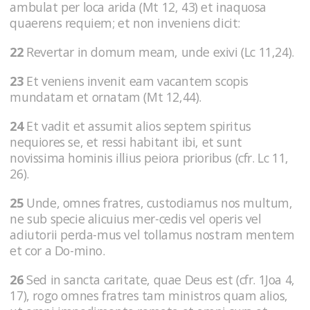
ambulat per loca arida (Mt 12, 43) et inaquosa
quaerens requiem; et non inveniens dicit:
22
Revertar in domum meam, unde exivi (Lc 11,24).
23
Et veniens invenit eam vacantem scopis
mundatam et ornatam (Mt 12,44).
24
Et vadit et assumit alios septem spiritus
nequiores se, et ressi habitant ibi, et sunt
novissima hominis illius peiora prioribus (cfr. Lc 11,
26).
25
Unde, omnes fratres, custodiamus nos multum,
ne sub specie alicuius mer-cedis vel operis vel
adiutorii perda-mus vel tollamus nostram mentem
et cor a Do-mino.
26
Sed in sancta caritate, quae Deus est (cfr. 1Joa 4,
17), rogo omnes fratres tam ministros quam alios,