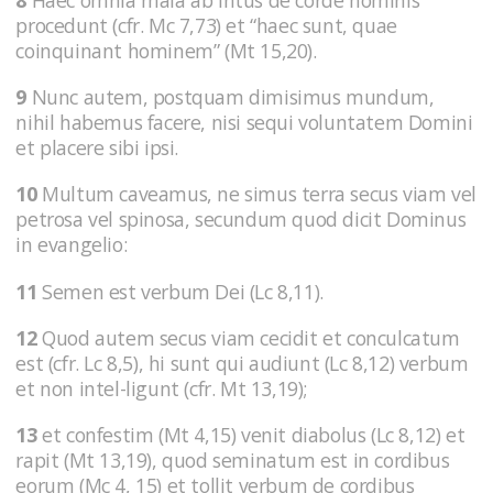
8
Haec omnia mala ab intus de corde hominis
procedunt (cfr. Mc 7,73) et “haec sunt, quae
coinquinant hominem” (Mt 15,20).
9
Nunc autem, postquam dimisimus mundum,
nihil habemus facere, nisi sequi voluntatem Domini
et placere sibi ipsi.
10
Multum caveamus, ne simus terra secus viam vel
petrosa vel spinosa, secundum quod dicit Dominus
in evangelio:
11
Semen est verbum Dei (Lc 8,11).
12
Quod autem secus viam cecidit et conculcatum
est (cfr. Lc 8,5), hi sunt qui audiunt (Lc 8,12) verbum
et non intel-ligunt (cfr. Mt 13,19);
13
et confestim (Mt 4,15) venit diabolus (Lc 8,12) et
rapit (Mt 13,19), quod seminatum est in cordibus
eorum (Mc 4, 15) et tollit verbum de cordibus