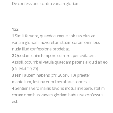
De confessione contra vanam gloriam.
132
1
Simili fervore, quandocumque spiritus eius ad
vanam gloriam moveretur, statim coram omnibus
nuda illud confessione prodebat.
2
Quodam enim tempore cum iret per civitatem
Assisii, occurrit ei vetula quaedam petens aliquid ab eo
(cfr. Mat 20,20).
3
Nihil autem habens (cfr. 2Cor 6,10) praeter
mantellum, festina eum liberalitate concessit.
4
Sentiens vero inanis favoris motus irrepere, statim
coram omnibus vanam gloriam habuisse confessus
est.