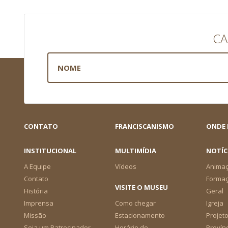
CA
CONTATO
FRANCISCANISMO
ONDE
INSTITUCIONAL
MULTIMÍDIA
NOTÍC
A Equipe
Vídeos
Animaç
Contato
Forma
VISITE O MUSEU
História
Geral
Imprensa
Como chegar
Igreja
Missão
Estacionamento
Projeto
Seja um Patrocinador
Horário de
Provín