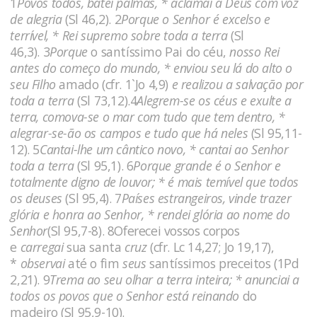
1
Povos todos, batei palmas, * aclamai a Deus com voz
de alegria
(Sl 46,2). 2
Porque o Senhor é excelso e
terrível, * Rei supremo sobre toda a terra
(Sl
46,3). 3
Porque
o santíssimo Pai do céu,
nosso Rei
antes do começo do mundo, * enviou seu lá do alto o
seu Filho
amado (cfr. 1`Jo 4,9)
e realizou a salvação por
toda a terra
(Sl 73,12).4
Alegrem-se os céus e exulte a
terra, comova-se o mar com tudo que tem dentro, *
alegrar-se-ão os campos e tudo que há neles
(Sl 95,11-
12). 5
Cantai-lhe um cântico novo, * cantai ao Senhor
toda a terra
(Sl 95,1). 6
Porque grande é o Senhor e
totalmente digno de louvor; * é mais temível que todos
os deuses
(Sl 95,4). 7
Países estrangeiros, vinde trazer
glória e honra ao Senhor, * rendei glória ao nome do
Senhor
(Sl 95,7-8). 8Oferecei vossos corpos
e
carregai
sua santa
cruz
(cfr. Lc 14,27; Jo 19,17),
*
observai
até o fim
seus
santíssimos preceitos (1Pd
2,21). 9
Trema ao seu olhar a terra inteira; * anunciai a
todos os povos que o Senhor está reinando
do
madeiro (Sl 95,9-10).