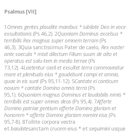
Psalmus [VII]
1
Omnes gentes plaudite manibus * iubilate Deo in voce
exsultationis
(Ps 46,2). 2
Quoniam Dominus excelsus *
terribilis Rex magnus super omnem terram
(Ps
46,3). 3Quia sanctissimus Pater de caelo,
Rex noster
ante saecula * misit dilectum Filium suum de alto et
operatus est salu-tem in medio terrae
(Ps
73,12). 4
Laetentur caeli et exsultet terra commoveatur
mare et plenitudo eius * gaudebunt campi et omnia,
quae in eis sunt
(Ps 95,11-12). 5
Cantate ei canticum
novum * cantate Domino omnis terra
(Ps
95,1). 6
Quoniam magnus Dominus et laudabilis nimis *
terribilis est super omnes deos
(Ps 95,4). 7
Afferte
Domino patriae gentium afferte Domino gloriam et
honorem * afferte Domino gloriam nomini eius
(Ps
95,7-8). 8Tollite corpora vestra
et
baiulate
sanctam
crucem
eius * et
sequimini
usque