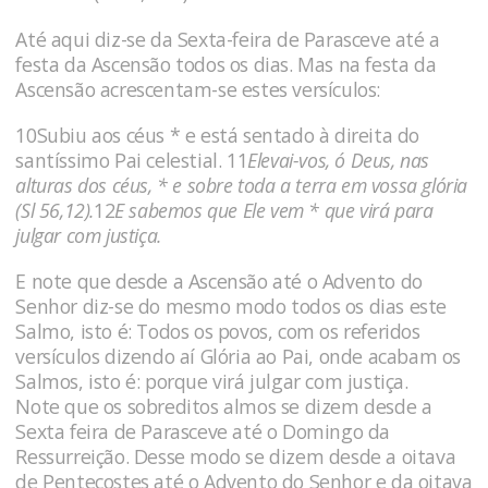
Até aqui diz-se da Sexta-feira de Parasceve até a
festa da Ascensão todos os dias. Mas na festa da
Ascensão acrescentam-se estes versículos:
10Subiu aos céus * e está sentado à direita do
santíssimo Pai celestial. 11
Elevai-vos, ó Deus, nas
alturas dos céus, * e sobre toda a terra em vossa glória
(Sl 56,12).
12
E sabemos que Ele vem * que virá para
julgar com justiça.
E note que desde a Ascensão até o Advento do
Senhor diz-se do mesmo modo todos os dias este
Salmo, isto é: Todos os povos, com os referidos
versículos dizendo aí Glória ao Pai, onde acabam os
Salmos, isto é: porque virá julgar com justiça.
Note que os sobreditos almos se dizem desde a
Sexta feira de Parasceve até o Domingo da
Ressurreição. Desse modo se dizem desde a oitava
de Pentecostes até o Advento do Senhor e da oitava