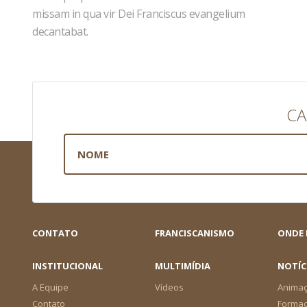
missam in qua vir Dei Franciscus evangelium
decantabat.
CA
CONTATO
FRANCISCANISMO
ONDE
INSTITUCIONAL
MULTIMÍDIA
NOTÍC
A Equipe
Vídeos
Animaç
Contato
Forma