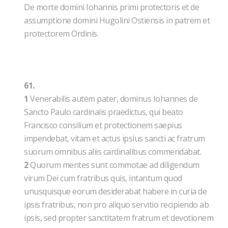
De morte domini Iohannis primi protectoris et de
assumptione domini Hugolini Ostiensis in patrem et
protectorem Ordinis.
61.
1
Venerabilis autem pater, dominus Iohannes de
Sancto Paulo cardinalis praedictus, qui beato
Francisco consilium et protectionem saepius
impendebat, vitam et actus ipsius sancti ac fratrum
suorum omnibus aliis cardinalibus commendabat.
2
Quorum mentes sunt commotae ad diligendum
virum Dei cum fratribus quis, intantum quod
unusquisque eorum desiderabat habere in curia de
ipsis fratribus, non pro aliquo servitio recipiendo ab
ipsis, sed propter sanctitatem fratrum et devotionem