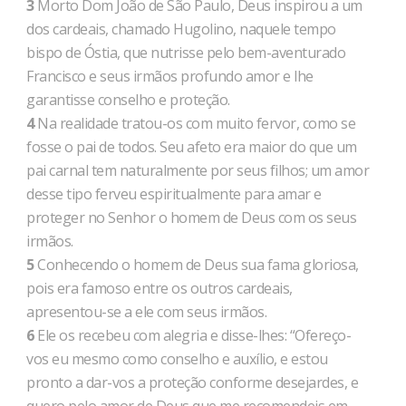
3
Morto Dom João de São Paulo, Deus inspirou a um
dos cardeais, chamado Hugolino, naquele tempo
bispo de Óstia, que nutrisse pelo bem-aventurado
Francisco e seus irmãos profundo amor e lhe
garantisse conselho e proteção.
4
Na realidade tratou-os com muito fervor, como se
fosse o pai de todos. Seu afeto era maior do que um
pai carnal tem naturalmente por seus filhos; um amor
desse tipo ferveu espiritualmente para amar e
proteger no Senhor o homem de Deus com os seus
irmãos.
5
Conhecendo o homem de Deus sua fama gloriosa,
pois era famoso entre os outros cardeais,
apresentou-se a ele com seus irmãos.
6
Ele os recebeu com alegria e disse-lhes: “Ofereço-
vos eu mesmo como conselho e auxílio, e estou
pronto a dar-vos a proteção conforme desejardes, e