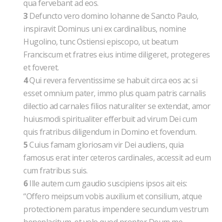
qua fervebant ad eos.
3
Defuncto vero domino Iohanne de Sancto Paulo,
inspiravit Dominus uni ex cardinalibus, nomine
Hugolino, tunc Ostiensi episcopo, ut beatum
Franciscum et fratres eius intime diligeret, protegeres
et foveret.
4
Qui revera ferventissime se habuit circa eos ac si
esset omnium pater, immo plus quam patris carnalis
dilectio ad carnales filios naturaliter se extendat, amor
huiusmodi spiritualiter efferbuit ad virum Dei cum
quis fratribus diligendum in Domino et fovendum.
5
Cuius famam gloriosam vir Dei audiens, quia
famosus erat inter ceteros cardinales, accessit ad eum
cum fratribus suis.
6
Ille autem cum gaudio suscipiens ipsos ait eis:
“Offero meipsum vobis auxilium et consilium, atque
protectionem paratus impendere secundum vestrum