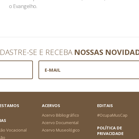
o Evangelho.
DASTRE-SE E RECEBA
NOSSAS NOVIDA
 ESTAMOS
ACERVOS
EDITAIS
Acervo Bibliográfico
#OcupaMusCap
IAS
Acervo Documental
POLÍTICA DE
ão Vocacional
Acervo Museológico
PRIVACIDADE
ção