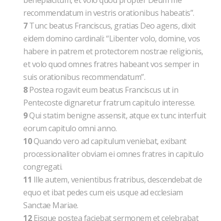
beneplacitum, et volo quod propter Deum me
recommendatum in vestris orationibus habeatis”.
7
Tunc beatus Franciscus, gratias Deo agens, dixit
eidem domino cardinali: “Libenter volo, domine, vos
habere in patrem et protectorem nostrae religionis,
et volo quod omnes fratres habeant vos semper in
suis orationibus recommendatum”.
8
Postea rogavit eum beatus Franciscus ut in
Pentecoste dignaretur fratrum capitulo interesse.
9
Qui statim benigne assensit, atque ex tunc interfuit
eorum capitulo omni anno.
10
Quando vero ad capitulum veniebat, exibant
processionaliter obviam ei omnes fratres in capitulo
congregati.
11
Ille autem, venientibus fratribus, descendebat de
equo et ibat pedes cum eis usque ad ecclesiam
Sanctae Mariae.
12
Eisque postea faciebat sermonem et celebrabat