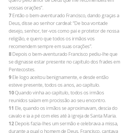
quero pelo amor de Deus que me recomendeis em
vossas orações”.
7
Então o bem-aventurado Francisco, dando graças a
Deus, disse ao senhor cardeal: “De boa vontade
desejo, senhor, ter-vos como pai e protetor de nossa
religião, e quero que todos os irmãos vos
recomendem sempre em suas orações”.
8
Depois o bem-aventurado Francisco pediu-lhe que
se dignasse estar presente no capítulo dos frades em
Pentecostes.
9
Ele logo aceitou benignamente, e desde então
esteve presente, todos os anos, ao capítulo.
10
Quando vinha ao capítulo, todos os irmãos
reunidos saíam em procissão ao seu encontro.
11
Ele, quando os irmãos se aproximavam, descia do
cavalo e ia a pé com eles até à igreja de Santa Maria.
12
Depois fazia-lhes um sermão e celebrava a missa,
durante a qual o homem de Deus, Francisco, cantava