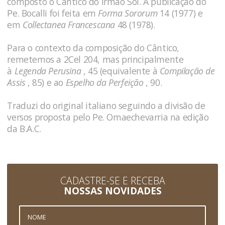
composto o Cântico do Irmão Sol. A publicação do
Pe. Bocalli foi feita em
Forma Sororum
14 (1977) e
em
Collectanea Francescana
48 (1978).
Para o contexto da composição do Cântico,
remetemos a
2Cel 204
, mas principalmente
à
Legenda Perusina
, 45
(equivalente à
Compilação de
Assis
, 85
) e ao
Espelho da Perfeição
, 90
.
Traduzi do original italiano seguindo a divisão de
versos proposta pelo Pe. Omaechevarria na edição
da B.A.C.
CADASTRE-SE E RECEBA
NOSSAS NOVIDADES