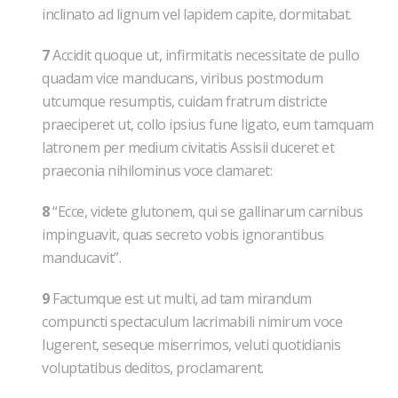
inclinato ad lignum vel lapidem capite, dormitabat.
7
Accidit quoque ut, infirmitatis necessitate de pullo
quadam vice manducans, viribus postmodum
utcumque resumptis, cuidam fratrum districte
praeciperet ut, collo ipsius fune ligato, eum tamquam
latronem per medium civitatis Assisii duceret et
praeconia nihilominus voce clamaret:
8
“Ecce, videte glutonem, qui se gallinarum carnibus
impinguavit, quas secreto vobis ignorantibus
manducavit”.
9
Factumque est ut multi, ad tam mirandum
compuncti spectaculum lacrimabili nimirum voce
lugerent, seseque miserrimos, veluti quotidianis
voluptatibus deditos, proclamarent.