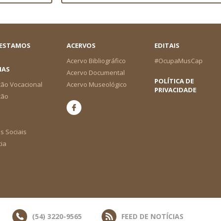
 ESTAMOS
ACERVOS
EDITAIS
Acervo Bibliográfico
#OcupaMusCap
IAS
Acervo Documental
POLÍTICA DE
ão Vocacional
Acervo Museológico
PRIVACIDADE
ção
s Sociais
cia
(54) 3220-9565
FEED DE NOTÍCIAS