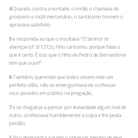
4
Quando, contra a vontade, o irmão o chamava de
grosseiro e inútil mercenário, o santíssimo homem o
aprovava satisfeito
5
e respondia ao que o insultava: “O Senhor te
abençoe (cf. Sl 127,5), filho caríssimo, porque falas o
que é certo. É isso que o filho de Pedro de Bernardone
tem que ouvir!”
6
Também, querendo que todos vissem nele um
perfeito vilão, não se envergonhava de confessar
seus pecados em público na pregação;
7
e se chegasse a pensar por leviandade algum mal de
outro, confessava humildemente a culpa e lhe pedia
perdão,
8 Isso demonstra a quem o observar mesmo de leve