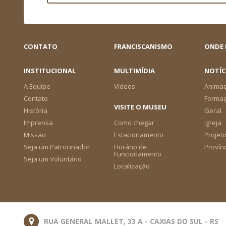
CONTATO
FRANCISCANISMO
ONDE
INSTITUCIONAL
MULTIMÍDIA
NOTÍC
A Equipe
Vídeos
Animaç
Contato
Forma
VISITE O MUSEU
História
Geral
Imprensa
Como chegar
Igreja
Missão
Estacionamento
Projeto
Seja um Patrocinador
Horário de
Provín
Funcionamento
Seja um Voluntário
Localização
RUA GENERAL MALLET, 33 A - CAXIAS DO SUL - RS