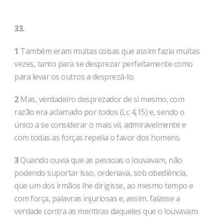
33.
1
Também eram muitas coisas que assim fazia muitas
vezes, tanto para se desprezar perfeitamente como
para levar os outros a desprezá-lo.
2
Mas, verdadeiro desprezador de si mesmo, com
razão era aclamado por todos (Lc 4,15) e, sendo o
único a se considerar o mais vil, admiravelmente e
com todas as forças repelia o favor dos ho­mens.
3
Quando ouvia que as pessoas o louvavam, não
podendo suportar isso, ordenava, sob obediência,
que um dos irmãos lhe dirigisse, ao mesmo tempo e
com força, palavras injuriosas e, as­sim, falasse a
verdade contra as mentiras daqueles que o louva­vam.