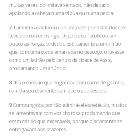
muitas vezes, dormitava sentado, não deitado,
apoiando a cabeça numa tábua ou numa pedra.
7
Também aconteceu que uma vez, por estar doente,
teve que comer frango. Depois que recobrou um
pouco as forças, ordenou estritamente a um irmão
que, com uma corda amarrada no pescoço, o levasse
como um ladrão pelo cen­tro da cidade de Assis,
proclamando um anúncio:
8
”Eis o comilão que engordou com carne de galinha,
comida secreta­mente sem que o soubésseis”.
9
Compungidos por tão admirável espetáculo, muitos
se lamentavam com voz chorosa proclamando que
eram mis do que miseráveis, porque diariamente se
en­tregavam aos prazeres.