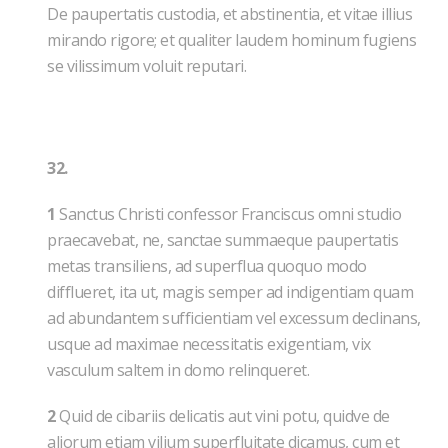
De paupertatis custodia, et abstinentia, et vitae illius
mirando rigore; et qualiter laudem hominum fugiens
se vilissimum voluit reputari.
32.
1
Sanctus Christi confessor Franciscus omni studio
praecavebat, ne, sanctae summaeque paupertatis
metas transiliens, ad superflua quoquo modo
difflueret, ita ut, magis semper ad indigentiam quam
ad abundantem sufficientiam vel excessum declinans,
usque ad maximae necessitatis exigentiam, vix
vasculum saltem in domo relinqueret.
2
Quid de cibariis delicatis aut vini potu, quidve de
aliorum etiam vilium superfluitate dicamus, cum et