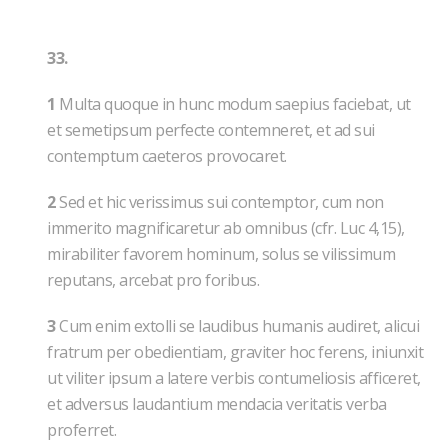
33.
1
Multa quoque in hunc modum saepius faciebat, ut
et semetipsum perfecte contemneret, et ad sui
contemptum caeteros provocaret.
2
Sed et hic verissimus sui contemptor, cum non
immerito magnificaretur ab omnibus (cfr. Luc 4,15),
mirabiliter favorem hominum, solus se vilissimum
reputans, arcebat pro foribus.
3
Cum enim extolli se laudibus humanis audiret, alicui
fratrum per obedientiam, graviter hoc ferens, iniunxit
ut viliter ipsum a latere verbis contumeliosis afficeret,
et adversus laudantium mendacia veritatis verba
proferret.