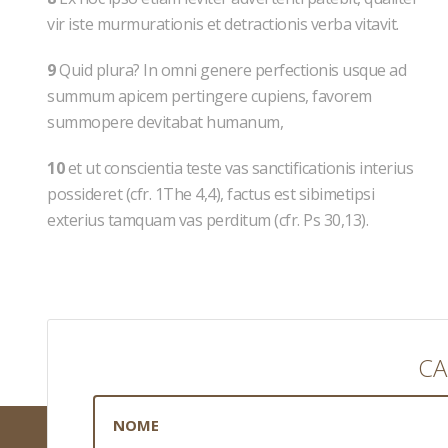
vir iste murmurationis et detractionis verba vitavit.
9
Quid plura? In omni genere perfectionis usque ad
summum apicem pertingere cupiens, favorem
summopere devitabat humanum,
10
et ut conscientia teste vas sanctificationis interius
possideret (cfr. 1The 4,4), factus est sibimetipsi
exterius tamquam vas perditum (cfr. Ps 30,13).
CA