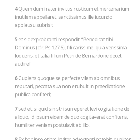
4
Quem dum frater invitus rusticum et mercenarium
inutilem appellaret, sanctissimus ille iucundo
applausu subrisit
5
et sic exprobranti respondit: “Benedicat tibi
Dominus (cfr. Ps 127,5), fili carissime, quia verissima
loqueris, et talia filium Petri de Bernardone decet
audire!”
6
Cupiens quoque se perfecte vilem ab omnibus
reputari, peccata sua non erubuit in praedicatione
publica confiteri;
7
sed et, si quid sinistri surreperet levi cogitatione de
aliquo, id ipsum eidem de quo cogitaverat confitens,
humiliter veniam postulavit ab illo.
8
Ex hoc ipso etiam leviter advertenti patebit, qualiter