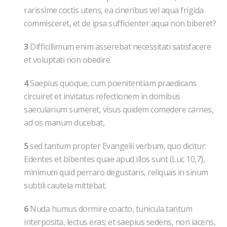
rarissime coctis utens, ea cineribus vel aqua frigida
commisceret, et de ipsa sufficienter aqua non biberet?
3
Difficillimum enim asserebat necessitati satisfacere
et voluptati non obedire.
4
Saepius quoque, cum poenitentiam praedicans
circuiret et invitatus refectionem in domibus
saecularium sumeret, visus quidem comedere carnes,
ad os manum ducebat,
5
sed tantum propter Evangelii verbum, quo dicitur:
Edentes et bibentes quae apud illos sunt (Luc 10,7),
minimum quid perraro degustans, reliquas in sinum
subtili cautela mittebat.
6
Nuda humus dormire coacto, tunicula tantum
interposita, lectus eras; et saepius sedens, non iacens,