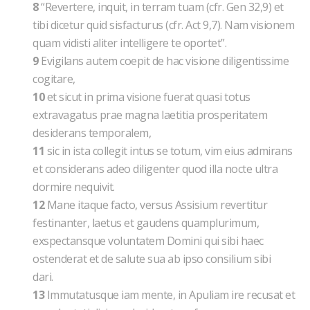
8
“Revertere, inquit, in terram tuam (cfr. Gen 32,9) et
tibi dicetur quid sisfacturus (cfr. Act 9,7). Nam visionem
quam vidisti aliter intelligere te oportet”.
9
Evigilans autem coepit de hac visione diligentissime
cogitare,
10
et sicut in prima visione fuerat quasi totus
extravagatus prae magna laetitia prosperitatem
desiderans temporalem,
11
sic in ista collegit intus se totum, vim eius admirans
et considerans adeo diligenter quod illa nocte ultra
dormire nequivit.
12
Mane itaque facto, versus Assisium revertitur
festinanter, laetus et gaudens quamplurimum,
exspectansque voluntatem Domini qui sibi haec
ostenderat et de salute sua ab ipso consilium sibi
dari.
13
Immutatusque iam mente, in Apuliam ire recusat et