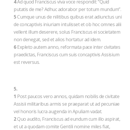
4
Ad quod Franciscus viva voce respondit: “Quid
putatis de me? Adhuc adorabor per totum mundum”.
5
Cumque unus de nilitibus quibus erat adiunctus uni
de concaptivis iniuriam intulisset et ob hoc omnes alii
vellent illum deserere, solus Franciscus ei societatem
non denegat, sed et alios hortatur ad idem.
6
Expleto autem anno, reformata pace inter civitates
praedictas, Franciscus cum suis concaptivis Assisium
est reversus.
5.
1
Post paucos vero annos, quidam nobilis de civitate
Assisii militaribus armis se praeparat ut ad pecuniae
vel honoris lucra augenda in Apuliam vadat.
2
Quo audito, Franciscus ad eundum cum illo aspirat,
et ut a quodam comite Gentili nomine miles fiat,