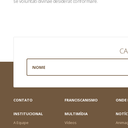
se voluntati divinae desiderat conformare.
CA
CONTATO
FRANCISCANISMO
ONDE
INSTITUCIONAL
MULTIMÍDIA
NOTÍC
A Equipe
Vídeos
Animaç