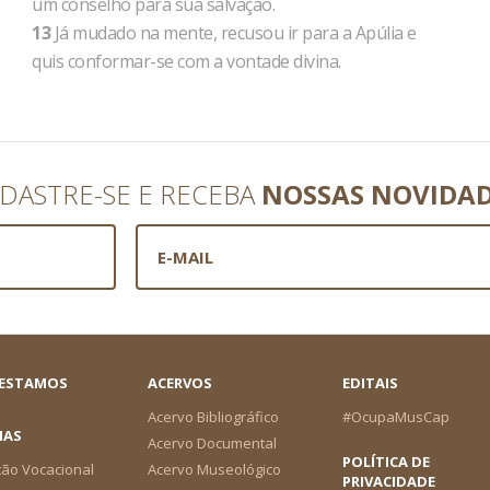
um conselho para sua salvação.
13
Já mudado na mente, recusou ir para a Apúlia e
quis conformar-se com a vontade divina.
DASTRE-SE E RECEBA
NOSSAS NOVIDA
 ESTAMOS
ACERVOS
EDITAIS
Acervo Bibliográfico
#OcupaMusCap
IAS
Acervo Documental
POLÍTICA DE
ão Vocacional
Acervo Museológico
PRIVACIDADE