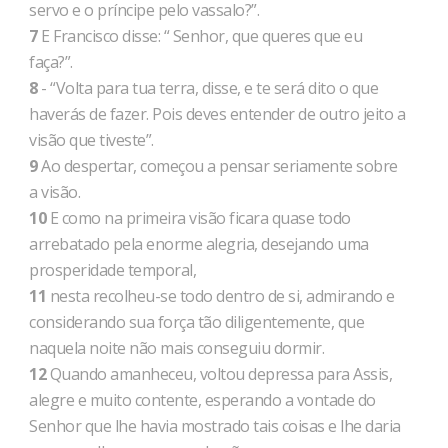
servo e o príncipe pelo vassalo?”.
7
E Francisco disse: “ Senhor, que queres que eu
faça?”.
8
- “Volta para tua terra, disse, e te será dito o que
haverás de fazer. Pois deves entender de outro jeito a
visão que tiveste”.
9
Ao despertar, começou a pensar seriamente sobre
a visão.
10
E como na primeira visão ficara quase todo
arrebatado pela enorme alegria, desejando uma
prosperidade temporal,
11
nesta recolheu-se todo dentro de si, admirando e
considerando sua força tão diligentemente, que
naquela noite não mais conseguiu dormir.
12
Quando amanheceu, voltou depressa para Assis,
alegre e muito contente, esperando a vontade do
Senhor que lhe havia mostrado tais coisas e lhe daria