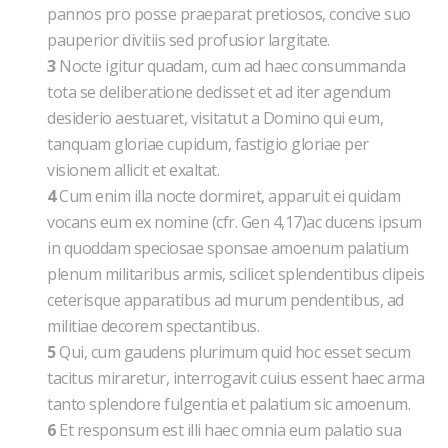
pannos pro posse praeparat pretiosos, concive suo
pauperior divitiis sed profusior largitate.
3
Nocte igitur quadam, cum ad haec consummanda
tota se deliberatione dedisset et ad iter agendum
desiderio aestuaret, visitatut a Domino qui eum,
tanquam gloriae cupidum, fastigio gloriae per
visionem allicit et exaltat.
4
Cum enim illa nocte dormiret, apparuit ei quidam
vocans eum ex nomine (cfr. Gen 4,17)ac ducens ipsum
in quoddam speciosae sponsae amoenum palatium
plenum militaribus armis, scilicet splendentibus clipeis
ceterisque apparatibus ad murum pendentibus, ad
militiae decorem spectantibus.
5
Qui, cum gaudens plurimum quid hoc esset secum
tacitus miraretur, interrogavit cuius essent haec arma
tanto splendore fulgentia et palatium sic amoenum.
6
Et responsum est illi haec omnia eum palatio sua