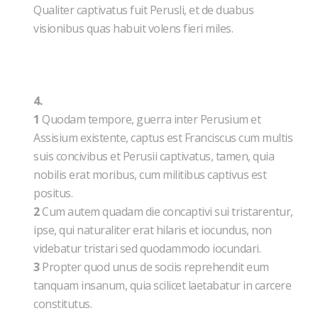
Qualiter captivatus fuit Perusli, et de duabus
visionibus quas habuit volens fieri miles.
4.
1
Quodam tempore, guerra inter Perusium et
Assisium existente, captus est Franciscus cum multis
suis concivibus et Perusii captivatus, tamen, quia
nobilis erat moribus, cum militibus captivus est
positus.
2
Cum autem quadam die concaptivi sui tristarentur,
ipse, qui naturaliter erat hilaris et iocundus, non
videbatur tristari sed quodammodo iocundari.
3
Propter quod unus de sociis reprehendit eum
tanquam insanum, quia scilicet laetabatur in carcere
constitutus.