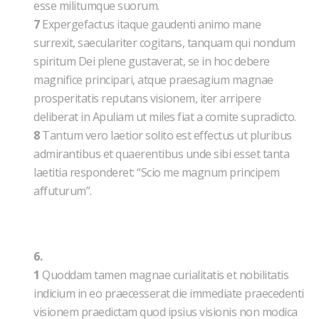
esse militumque suorum.
7
Expergefactus itaque gaudenti animo mane
surrexit, saeculariter cogitans, tanquam qui nondum
spiritum Dei plene gustaverat, se in hoc debere
magnifice principari, atque praesagium magnae
prosperitatis reputans visionem, iter arripere
deliberat in Apuliam ut miles fiat a comite supradicto.
8
Tantum vero laetior solito est effectus ut pluribus
admirantibus et quaerentibus unde sibi esset tanta
laetitia responderet: “Scio me magnum principem
affuturum”.
6.
1
Quoddam tamen magnae curialitatis et nobilitatis
indicium in eo praecesserat die immediate praecedenti
visionem praedictam quod ipsius visionis non modica