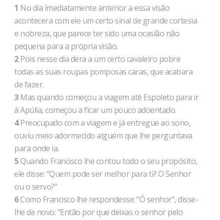
1
No dia imediatamente anterior a essa visão
acontecera com ele um certo sinal de grande cortesia
e nobreza, que parece ter sido uma ocasião não
pequena para a própria visão.
2
Pois nesse dia dera a um certo cavaleiro pobre
todas as suas roupas pomposas caras, que acabara
de fazer.
3
Mas quando começou a viagem até Espoleto para ir
à Apúlia, começou a ficar um pouco adoentado.
4
Preocupado com a viagem e já entregue ao sono,
ouviu meio adormecido alguém que lhe perguntava
para onde ia.
5
Quando Francisco lhe contou todo o seu propósito,
ele disse: “Quem pode ser melhor para ti? O Senhor
ou o servo?”
6
Como Francisco lhe respondesse: “Ó senhor”, disse-
lhe de novo: "Então por que deixas o senhor pelo