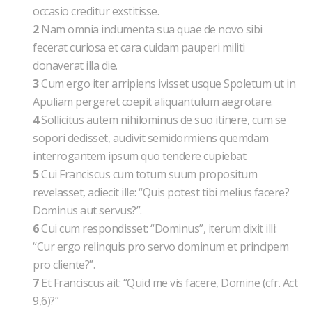
occasio creditur exstitisse.
2
Nam omnia indumenta sua quae de novo sibi
fecerat curiosa et cara cuidam pauperi militi
donaverat illa die.
3
Cum ergo iter arripiens ivisset usque Spoletum ut in
Apuliam pergeret coepit aliquantulum aegrotare.
4
Sollicitus autem nihilominus de suo itinere, cum se
sopori dedisset, audivit semidormiens quemdam
interrogantem ipsum quo tendere cupiebat.
5
Cui Franciscus cum totum suum propositum
revelasset, adiecit ille: “Quis potest tibi melius facere?
Dominus aut servus?”.
6
Cui cum respondisset: “Dominus”, iterum dixit illi:
“Cur ergo relinquis pro servo dominum et principem
pro cliente?”.
7
Et Franciscus ait: “Quid me vis facere, Domine (cfr. Act
9,6)?”